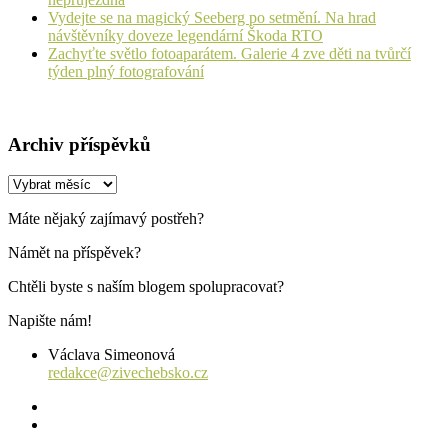
Vydejte se na magický Seeberg po setmění. Na hrad
návštěvníky doveze legendární Škoda RTO
Zachyťte světlo fotoaparátem. Galerie 4 zve děti na tvůrčí
týden plný fotografování
Archiv příspěvků
Archiv
příspěvků
Máte nějaký zajímavý postřeh?
Námět na příspěvek?
Chtěli byste s naším blogem spolupracovat?
Napište nám!
Václava Simeonová
redakce@zivechebsko.cz
facebook
instagram