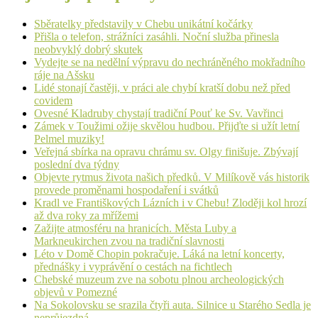
Sběratelky představily v Chebu unikátní kočárky
Přišla o telefon, strážníci zasáhli. Noční služba přinesla
neobvyklý dobrý skutek
Vydejte se na nedělní výpravu do nechráněného mokřadního
ráje na Ašsku
Lidé stonají častěji, v práci ale chybí kratší dobu než před
covidem
Ovesné Kladruby chystají tradiční Pouť ke Sv. Vavřinci
Zámek v Toužimi ožije skvělou hudbou. Přijďte si užít letní
Pelmel muziky!
Veřejná sbírka na opravu chrámu sv. Olgy finišuje. Zbývají
poslední dva týdny
Objevte rytmus života našich předků. V Milíkově vás historik
provede proměnami hospodaření i svátků
Kradl ve Františkových Lázních i v Chebu! Zloději kol hrozí
až dva roky za mřížemi
Zažijte atmosféru na hranicích. Města Luby a
Markneukirchen zvou na tradiční slavnosti
Léto v Domě Chopin pokračuje. Láká na letní koncerty,
přednášky i vyprávění o cestách na fichtlech
Chebské muzeum zve na sobotu plnou archeologických
objevů v Pomezné
Na Sokolovsku se srazila čtyři auta. Silnice u Starého Sedla je
neprůjezdná