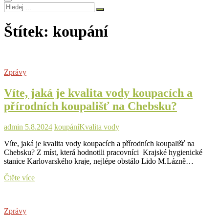
Hledej
…
Štítek:
koupání
Zprávy
Víte, jaká je kvalita vody koupacích a
přírodních koupališť na Chebsku?
admin
5.8.2024
koupání
Kvalita vody
Víte, jaká je kvalita vody koupacích a přírodních koupališť na
Chebsku? Z míst, která hodnotili pracovníci Krajské hygienické
stanice Karlovarského kraje, nejlépe obstálo Lido M.Lázně…
Víte,
Čtěte více
jaká
je
kvalita
Zprávy
vody