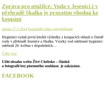
koupacích
Zpráva pro otužilce: Voda v Jesenici i v
a
přírodních
přehradě Skalka je prozatím vhodná ke
koupališť
koupání
na
Chebsku?
admin
27.5.2024
koupání
Kvalita vody
přehrada
Hygienici vydali první letošní výsledky z koupacích oblastí o čistotě
vody v přehradě Jesenice a Skalka. Vzorky vod odebrané hygienici
odebrali 20. května v dopoledních…
Zpráva
Čtěte více
pro
Užití obsahu webu Živé Chebsko – článků
otužilce:
a fotografií bez písemného souhlasu je zakázáno.
Voda
v
Jesenici
FACEBOOK
i
v
přehradě
Skalka
je
prozatím
vhodná