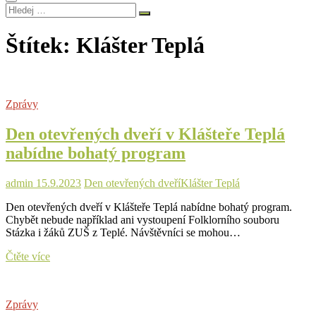
Hledej
…
Štítek:
Klášter Teplá
Zprávy
Den otevřených dveří v Klášteře Teplá
nabídne bohatý program
admin
15.9.2023
Den otevřených dveří
Klášter Teplá
Den otevřených dveří v Klášteře Teplá nabídne bohatý program.
Chybět nebude například ani vystoupení Folklorního souboru
Stázka i žáků ZUŠ z Teplé. Návštěvníci se mohou…
Den
Čtěte více
otevřených
dveří
v
Zprávy
Klášteře