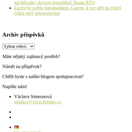
návštěvníky doveze legendární Škoda RTO
Zachyťte světlo fotoaparátem. Galerie 4 zve děti na tvůrčí
týden plný fotografování
Archiv příspěvků
Archiv
příspěvků
Máte nějaký zajímavý postřeh?
Námět na příspěvek?
Chtěli byste s naším blogem spolupracovat?
Napište nám!
Václava Simeonová
redakce@zivechebsko.cz
facebook
instagram