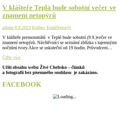
Teplá
V klášteře Teplá bude sobotní večer ve
nabídne
bohatý
znamení netopýrů
program
admin
8.9.2023
Klášter Teplá
Netopýr
V klášteře premonstrátů v Teplé bude sobotní (9.9.)večer ve
znamení netopýrů. Návštěvníci se seznámí zblízka s tajemnými
nočními tvory.Akce se uskuteční od 19 hodin. Průvodcem…
V
Čtěte více
klášteře
Užití obsahu webu Živé Chebsko – článků
Teplá
a fotografií bez písemného souhlasu je zakázáno.
bude
sobotní
večer
FACEBOOK
ve
znamení
netopýrů