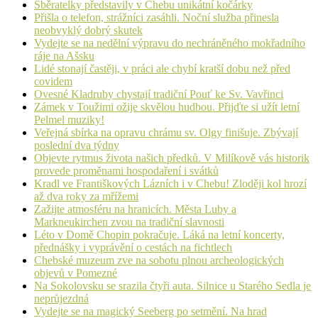
Sběratelky představily v Chebu unikátní kočárky
Přišla o telefon, strážníci zasáhli. Noční služba přinesla
neobvyklý dobrý skutek
Vydejte se na nedělní výpravu do nechráněného mokřadního
ráje na Ašsku
Lidé stonají častěji, v práci ale chybí kratší dobu než před
covidem
Ovesné Kladruby chystají tradiční Pouť ke Sv. Vavřinci
Zámek v Toužimi ožije skvělou hudbou. Přijďte si užít letní
Pelmel muziky!
Veřejná sbírka na opravu chrámu sv. Olgy finišuje. Zbývají
poslední dva týdny
Objevte rytmus života našich předků. V Milíkově vás historik
provede proměnami hospodaření i svátků
Kradl ve Františkových Lázních i v Chebu! Zloději kol hrozí
až dva roky za mřížemi
Zažijte atmosféru na hranicích. Města Luby a
Markneukirchen zvou na tradiční slavnosti
Léto v Domě Chopin pokračuje. Láká na letní koncerty,
přednášky i vyprávění o cestách na fichtlech
Chebské muzeum zve na sobotu plnou archeologických
objevů v Pomezné
Na Sokolovsku se srazila čtyři auta. Silnice u Starého Sedla je
neprůjezdná
Vydejte se na magický Seeberg po setmění. Na hrad