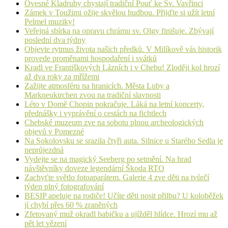
Ovesné Kladruby chystají tradiční Pouť ke Sv. Vavřinci
Zámek v Toužimi ožije skvělou hudbou. Přijďte si užít letní
Pelmel muziky!
Veřejná sbírka na opravu chrámu sv. Olgy finišuje. Zbývají
poslední dva týdny
Objevte rytmus života našich předků. V Milíkově vás historik
provede proměnami hospodaření i svátků
Kradl ve Františkových Lázních i v Chebu! Zloději kol hrozí
až dva roky za mřížemi
Zažijte atmosféru na hranicích. Města Luby a
Markneukirchen zvou na tradiční slavnosti
Léto v Domě Chopin pokračuje. Láká na letní koncerty,
přednášky i vyprávění o cestách na fichtlech
Chebské muzeum zve na sobotu plnou archeologických
objevů v Pomezné
Na Sokolovsku se srazila čtyři auta. Silnice u Starého Sedla je
neprůjezdná
Vydejte se na magický Seeberg po setmění. Na hrad
návštěvníky doveze legendární Škoda RTO
Zachyťte světlo fotoaparátem. Galerie 4 zve děti na tvůrčí
týden plný fotografování
BESIP apeluje na rodiče! Učíte děti nosit přilbu? U koloběžek
jí chybí přes 60 % zraněných
Zfetovaný muž okradl babičku a ujížděl hlídce. Hrozí mu až
pět let vězení