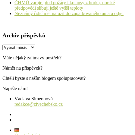
ČHMÚ varuje před požáry i kolapsy z horka, norské
předpovědi slibují ještě vyšší teploty
Neznámý řidič měl narazit do zaparkovaného auta a odjet
Archiv příspěvků
Archiv
příspěvků
Máte nějaký zajímavý postřeh?
Námět na příspěvek?
Chtěli byste s naším blogem spolupracovat?
Napište nám!
Václava Simeonová
redakce@zivechebsko.cz
facebook
instagram