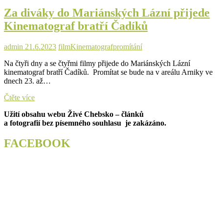
Kinematograf
Za diváky do Mariánských Lázní přijede
bratří
Čadíků
Kinematograf bratří Čadíků
admin
21.6.2023
film
Kinematograf
promítání
Na čtyři dny a se čtyřmi filmy přijede do Mariánských Lázní
kinematograf bratří Čadíků. Promítat se bude na v areálu Arniky ve
dnech 23. až…
Za
Čtěte více
diváky
Užití obsahu webu Živé Chebsko – článků
do
a fotografií bez písemného souhlasu je zakázáno.
Mariánských
Lázní
přijede
FACEBOOK
Kinematograf
bratří
Čadíků