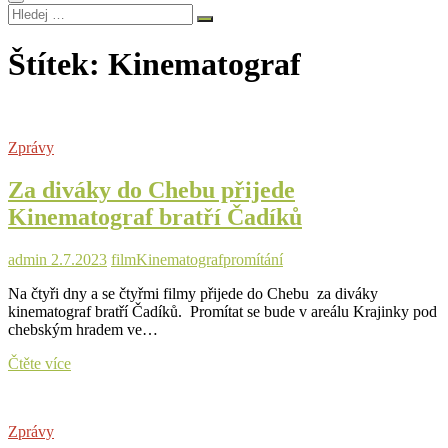
Hledej
…
Štítek:
Kinematograf
Zprávy
Za diváky do Chebu přijede
Kinematograf bratří Čadíků
admin
2.7.2023
film
Kinematograf
promítání
Na čtyři dny a se čtyřmi filmy přijede do Chebu za diváky
kinematograf bratří Čadíků. Promítat se bude v areálu Krajinky pod
chebským hradem ve…
Za
Čtěte více
diváky
do
Chebu
Zprávy
přijede