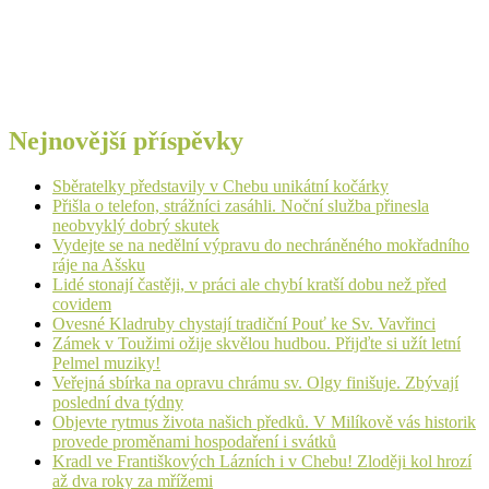
Nejnovější příspěvky
Sběratelky představily v Chebu unikátní kočárky
Přišla o telefon, strážníci zasáhli. Noční služba přinesla
neobvyklý dobrý skutek
Vydejte se na nedělní výpravu do nechráněného mokřadního
ráje na Ašsku
Lidé stonají častěji, v práci ale chybí kratší dobu než před
covidem
Ovesné Kladruby chystají tradiční Pouť ke Sv. Vavřinci
Zámek v Toužimi ožije skvělou hudbou. Přijďte si užít letní
Pelmel muziky!
Veřejná sbírka na opravu chrámu sv. Olgy finišuje. Zbývají
poslední dva týdny
Objevte rytmus života našich předků. V Milíkově vás historik
provede proměnami hospodaření i svátků
Kradl ve Františkových Lázních i v Chebu! Zloději kol hrozí
až dva roky za mřížemi