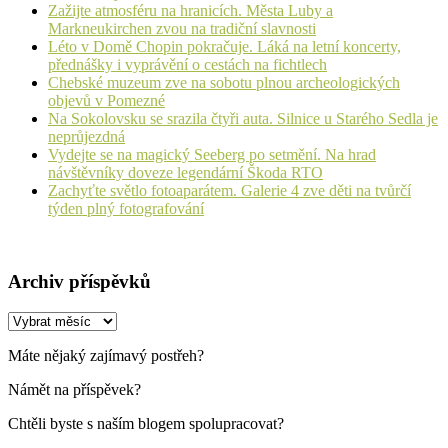
Zažijte atmosféru na hranicích. Města Luby a
Markneukirchen zvou na tradiční slavnosti
Léto v Domě Chopin pokračuje. Láká na letní koncerty,
přednášky i vyprávění o cestách na fichtlech
Chebské muzeum zve na sobotu plnou archeologických
objevů v Pomezné
Na Sokolovsku se srazila čtyři auta. Silnice u Starého Sedla je
neprůjezdná
Vydejte se na magický Seeberg po setmění. Na hrad
návštěvníky doveze legendární Škoda RTO
Zachyťte světlo fotoaparátem. Galerie 4 zve děti na tvůrčí
týden plný fotografování
Archiv příspěvků
Archiv
příspěvků
Máte nějaký zajímavý postřeh?
Námět na příspěvek?
Chtěli byste s naším blogem spolupracovat?