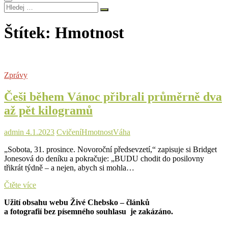
Hledej
…
Štítek:
Hmotnost
Zprávy
Češi během Vánoc přibrali průměrně dva
až pět kilogramů
admin
4.1.2023
Cvičení
Hmotnost
Váha
„Sobota, 31. prosince. Novoroční předsevzetí,“ zapisuje si Bridget
Jonesová do deníku a pokračuje: „BUDU chodit do posilovny
třikrát týdně – a nejen, abych si mohla…
Češi
Čtěte více
během
Užití obsahu webu Živé Chebsko – článků
Vánoc
a fotografií bez písemného souhlasu je zakázáno.
přibrali
průměrně