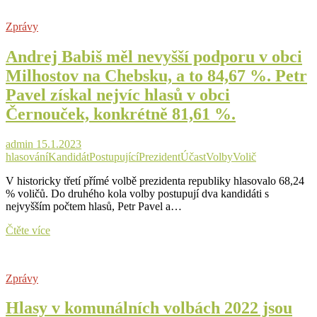
nejefektivnější
kampaň
Zprávy
ze
všech,
Andrej Babiš měl nevyšší podporu v obci
jeden
získaný
Milhostov na Chebsku, a to 84,67 %. Petr
hlas
Pavel získal nejvíc hlasů v obci
je
stál
Černouček, konkrétně 81,61 %.
jen
9,50
Kč.
admin
15.1.2023
Sociální
hlasování
Kandidát
Postupující
Prezident
Účast
Volby
Volič
demokracie
V historicky třetí přímé volbě prezidenta republiky hlasovalo 68,24
finančně
% voličů. Do druhého kola volby postupují dva kandidáti s
vykrvácela
nejvyšším počtem hlasů, Petr Pavel a…
Andrej
Čtěte více
Babiš
měl
nevyšší
Zprávy
podporu
v
Hlasy v komunálních volbách 2022 jsou
obci