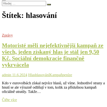
Hledej
…
Štítek:
hlasování
Zprávy
Motoristé měli nejefektivnější kampaň ze
všech, jeden získaný hlas je stál jen 9,50
Kč. Sociální demokracie finančně
vykrvácela
admin
11.6.2024
Hlas
hlasování
Kampaň
peníze
Kdo v eurovolbách získal nejvíce hlasů, už víme. Jednotlivé strany a
hnutí se ale výrazně odlišují v tom, kolik za příslušnou kampaň
oficiálně utratily. Takže…
Motoristé
Čtěte více
měli