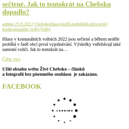
Milhostov
sečtené. Jak to tentokrát na Chebsku
na
dopadlo?
Chebsku,
a
to
admin
25.9.2022
Chebsko
hlasování
Kandidáti
Karlovarský
84,67
kraj
komunální volby
Volby
%.
Petr
Hlasy v komunálních volbách 2022 jsou sečtené a během neděle
Pavel
probíhá v řadě obcí první vyjednávání. Výsledky vstřebávají také
získal
samotní voliči. Jak to tentokrát na…
nejvíc
hlasů
Hlasy
Čtěte více
v
v
obci
Užití obsahu webu Živé Chebsko – článků
komunálních
Černouček,
a fotografií bez písemného souhlasu je zakázáno.
volbách
konkrétně
2022
81,61
jsou
FACEBOOK
%.
sečtené.
Jak
to
tentokrát
na
Chebsku
dopadlo?