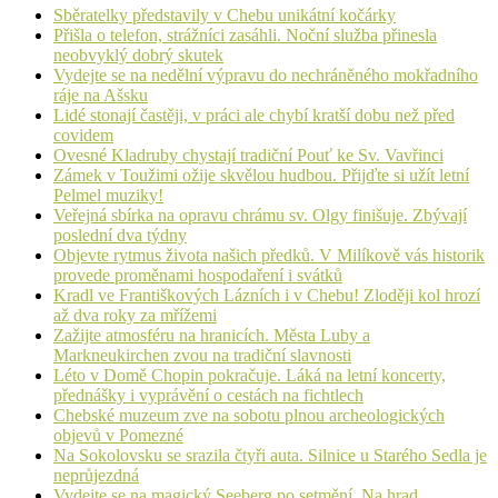
Sběratelky představily v Chebu unikátní kočárky
Přišla o telefon, strážníci zasáhli. Noční služba přinesla
neobvyklý dobrý skutek
Vydejte se na nedělní výpravu do nechráněného mokřadního
ráje na Ašsku
Lidé stonají častěji, v práci ale chybí kratší dobu než před
covidem
Ovesné Kladruby chystají tradiční Pouť ke Sv. Vavřinci
Zámek v Toužimi ožije skvělou hudbou. Přijďte si užít letní
Pelmel muziky!
Veřejná sbírka na opravu chrámu sv. Olgy finišuje. Zbývají
poslední dva týdny
Objevte rytmus života našich předků. V Milíkově vás historik
provede proměnami hospodaření i svátků
Kradl ve Františkových Lázních i v Chebu! Zloději kol hrozí
až dva roky za mřížemi
Zažijte atmosféru na hranicích. Města Luby a
Markneukirchen zvou na tradiční slavnosti
Léto v Domě Chopin pokračuje. Láká na letní koncerty,
přednášky i vyprávění o cestách na fichtlech
Chebské muzeum zve na sobotu plnou archeologických
objevů v Pomezné
Na Sokolovsku se srazila čtyři auta. Silnice u Starého Sedla je
neprůjezdná
Vydejte se na magický Seeberg po setmění. Na hrad