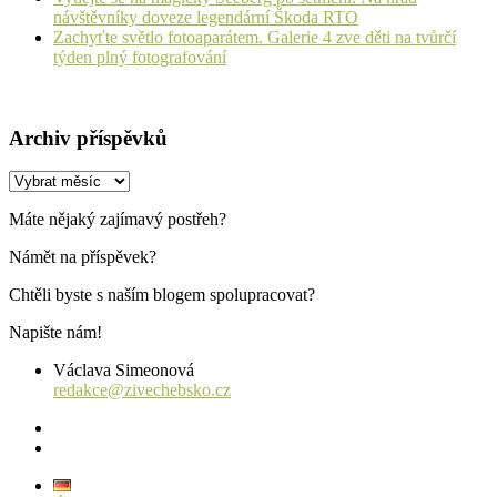
návštěvníky doveze legendární Škoda RTO
Zachyťte světlo fotoaparátem. Galerie 4 zve děti na tvůrčí
týden plný fotografování
Archiv příspěvků
Archiv
příspěvků
Máte nějaký zajímavý postřeh?
Námět na příspěvek?
Chtěli byste s naším blogem spolupracovat?
Napište nám!
Václava Simeonová
redakce@zivechebsko.cz
facebook
instagram