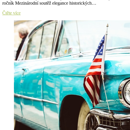
ročník Mezinárodní soutěž elegance historických…
Ohlédnutí:
Čtěte více
Ve
Františkových
Lázních
zájemci
obdivovali
historická
auta
a
motocykly