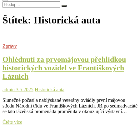
Hledej
…
Štítek:
Historická auta
Zprávy
Ohlédnutí za prvomájovou přehlídkou
historických vozidel ve Františkových
Lázních
admin
3.5.2025
Historická auta
Slunečné počasí a nablýskané veterány ovládly první májovou
středu Národní třídu ve Františkových Lázních. Již po sedmadvacáté
se tato lázeňská promenáda proměnila v okouzlující výstavní…
Ohlédnutí
Čtěte více
za
prvomájovou
přehlídkou