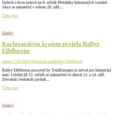
čtyřech i dvou kolech na 8. ročník Přehlídky historických vozidel.
Akce se uskuteční v sobotu 28. září…
Do
Čtěte více
Kraslic
zamíří
historická
Zprávy
auta
a
Karlovarským krajem projela Rallye
motocykly
Elbflorenz
admin
15.9.2024
Historická auta
Rallye Elbflorenz
Rallye Elbflorenz powered by TotalEnergies je závod pro historická
auta. Letošní již 12. ročník se uskutečnil ve dnech 13. a 14. září.
Závodníci tentokrát zavítali…
Karlovarským
Čtěte více
krajem
projela
Rallye
Zprávy
Elbflorenz