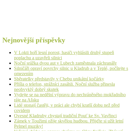
Nejnovější příspěvky
V Lokti hoří lesní porost, hasiči vyhlásili druhý stupeň
poplachu a uzavřeli silnici
Noční srážka dvou aut v Lubech zaměstnala záchranáře
Silničáři opraví povrchy silnic u Kladrub a v Teplé, počítejte s
omezením
Sběratelky představily v Chebu unikátní kočárky
Přišla o telefon, strážníci zasáhli. Noční služba přinesla
neobvyklý dobrý skutek
Vydejte se na nedělní výpravu do nechráněného mokřadního
ráje na Ašsku
Lidé stonají častěji, v práci ale chybí kratší dobu než před
covidem
Ovesné Kladruby chystají tradiční Pouť ke Sv. Vavřinci
Zámek v Toužimi ožije skvělou hudbou. Přijďte si užít letní
Pelmel muziky!