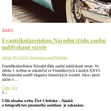
Zprávy
Františkolázeňskou Národní třídu zaplní
nablýskané stroje
admin
30.4.2024
Historická auta
Přehlídka
Františkolázeňskou Národní třídu zaplní nablýskané stroje. Ve
středu 1. května se uskuteční ve Františkových Lázních XXVI.
Mezinárodní soutěž elegance historických vozidel. Akce, která
začne v…
Františkolázeňskou
Čtěte více
Stránkování
Page
Page
Next
Národní
1
2
page
třídu
příspěvků
Užití obsahu webu Živé Chebsko – článků
zaplní
a fotografií bez písemného souhlasu je zakázáno.
nablýskané
stroje