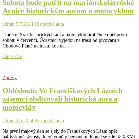
Sobota bude patřit na mariánskolázeňské
Arnice historickým autům a motocyklům
admin
5.7.2024
Historická auta
Tradiční Sraz historických aut a motocyklů proběhne opět první
sobotu v červenci. Účastníci vyjedou na trasu od pivovaru z
Chodové Plané na trasu, kde na…
Sobota
Čtěte více
bude
patřit
na
Zprávy
mariánskolázeňské
Arnice
Ohlédnutí: Ve Františkových Lázních
historickým
autům
zájemci obdivovali historická auta a
a
motocykly
motocyklům
admin
2.5.2024
Historická auta
Na první májový den se sjely do Františkových Lázní opět
nablýskané skvosty, které voněly benzínem. Konal se zde již XXVI