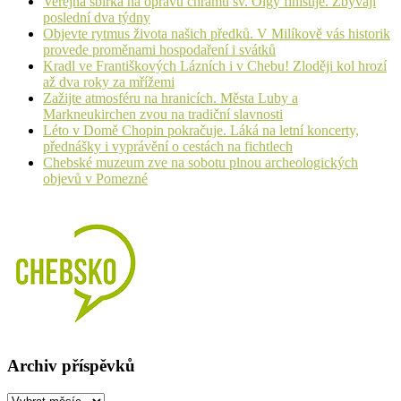
Veřejná sbírka na opravu chrámu sv. Olgy finišuje. Zbývají
poslední dva týdny
Objevte rytmus života našich předků. V Milíkově vás historik
provede proměnami hospodaření i svátků
Kradl ve Františkových Lázních i v Chebu! Zloději kol hrozí
až dva roky za mřížemi
Zažijte atmosféru na hranicích. Města Luby a
Markneukirchen zvou na tradiční slavnosti
Léto v Domě Chopin pokračuje. Láká na letní koncerty,
přednášky i vyprávění o cestách na fichtlech
Chebské muzeum zve na sobotu plnou archeologických
objevů v Pomezné
Archiv příspěvků
Archiv