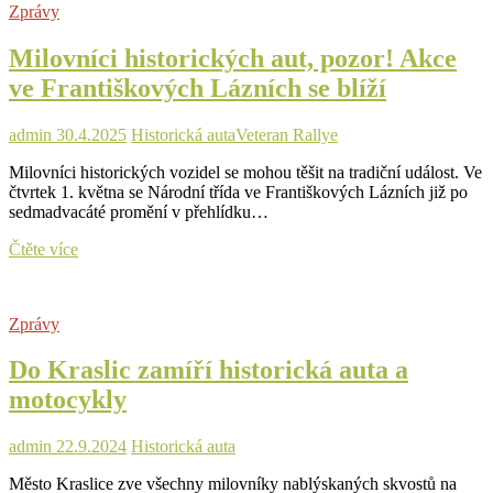
Zprávy
historických
vozidel
Milovníci historických aut, pozor! Akce
ve
Františkových
ve Františkových Lázních se blíží
Lázních
admin
30.4.2025
Historická auta
Veteran Rallye
Milovníci historických vozidel se mohou těšit na tradiční událost. Ve
čtvrtek 1. května se Národní třída ve Františkových Lázních již po
sedmadvacáté promění v přehlídku…
Milovníci
Čtěte více
historických
aut,
pozor!
Zprávy
Akce
ve
Do Kraslic zamíří historická auta a
Františkových
Lázních
motocykly
se
blíží
admin
22.9.2024
Historická auta
Město Kraslice zve všechny milovníky nablýskaných skvostů na