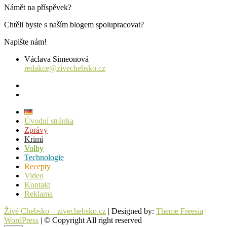
Námět na příspěvek?
Chtěli byste s naším blogem spolupracovat?
Napište nám!
Václava Simeonová
redakce@zivechebsko.cz
facebook
instagram
Úvodní stránka
Zprávy
Krimi
Volby
Technologie
Recepty
Video
Kontakt
Reklama
Živé Chebsko – zivechebsko.cz
| Designed by:
Theme Freesia
|
WordPress
| © Copyright All right reserved