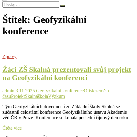
Hledej
…
Štítek:
Geofyzikální
konference
Zprávy
Žáci ZŠ Skalná prezentovali svůj projekt
na Geofyzikální konferenci
admin
3.11.2025
Geofyzikální konference
Otisk země a
času
Projekt
Skalná
škola
Výzkum
Tým Geofyzikálních dovedností ze Základní školy Skalná se
zúčastnil celostátní konference Geofyzikálního ústavu Akademie
věd ČR v Praze. Konference se konala poslední říjnový den roku…
Žáci
Čtěte více
ZŠ