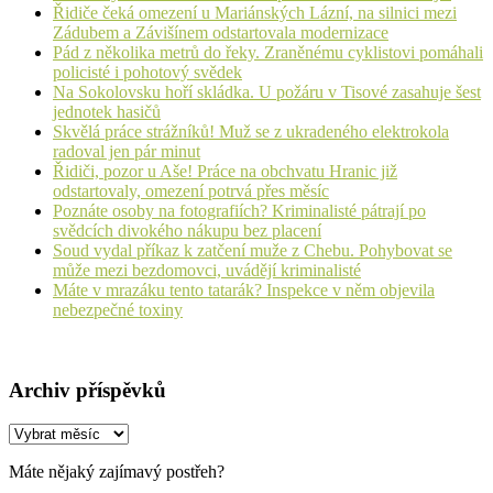
Řidiče čeká omezení u Mariánských Lázní, na silnici mezi
Zádubem a Závišínem odstartovala modernizace
Pád z několika metrů do řeky. Zraněnému cyklistovi pomáhali
policisté i pohotový svědek
Na Sokolovsku hoří skládka. U požáru v Tisové zasahuje šest
jednotek hasičů
Skvělá práce strážníků! Muž se z ukradeného elektrokola
radoval jen pár minut
Řidiči, pozor u Aše! Práce na obchvatu Hranic již
odstartovaly, omezení potrvá přes měsíc
Poznáte osoby na fotografiích? Kriminalisté pátrají po
svědcích divokého nákupu bez placení
Soud vydal příkaz k zatčení muže z Chebu. Pohybovat se
může mezi bezdomovci, uvádějí kriminalisté
Máte v mrazáku tento tatarák? Inspekce v něm objevila
nebezpečné toxiny
Archiv příspěvků
Archiv
příspěvků
Máte nějaký zajímavý postřeh?