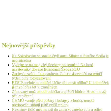
Nejnovější příspěvky
Na Sokolovsku se srazila čtyři auta. Silnice u Starého Sedla je
neprůjezdná
Vydejte se na magický Seeberg po setmění. Na hrad
návštěvníky doveze legendární Škoda RTO
Zachyťte světlo fotoaparátem. Galerie 4 zve děti na tvůrčí
týden plný fotografování
BESIP apeluje na rodiče! Učíte děti nosit přilbu? U koloběžek
jí chybí přes 60 % zraněných
Zfetovaný muž okradl babičku a ujížděl hlídce. Hrozí mu až
pět let vězení
ČHMÚ varuje před požáry i kolapsy z horka, norské
předpovědi slibují ještě vyšší teploty
Neznámý řidič měl narazit do zaparkovaného auta a odjet