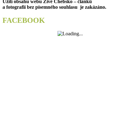
Užití obsahu webu Živé Chebsko – článků
Skalná
a fotografií bez písemného souhlasu je zakázáno.
prezentovali
svůj
projekt
FACEBOOK
na
Geofyzikální
konferenci