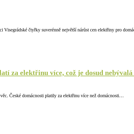
 Visegrádské čtyřky suverénně největší nárůst cen elektřiny pro domá
tí za elektřinu více, což je dosud nebývalá
 věc. České domácnosti platily za elektřinu více než domácnosti…