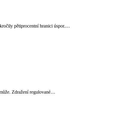
řekročily pětiprocentní hranici úspor.…
epomůže. Zdražení regulované…