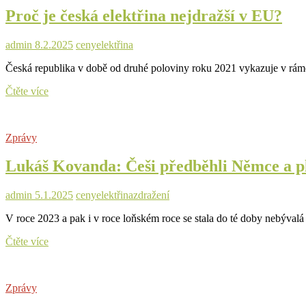
pro
Proč je česká elektřina nejdražší v EU?
domácnosti
mírně
poroste,
admin
8.2.2025
ceny
elektřina
plyn
zdraží
Česká republika v době od druhé poloviny roku 2021 vykazuje v rámci
v
průměru
Proč
Čtěte více
o
je
necelých
česká
5
elektřina
%
Zprávy
nejdražší
v
Lukáš Kovanda: Češi předběhli Němce a pla
EU?
admin
5.1.2025
ceny
elektřina
zdražení
V roce 2023 a pak i v roce loňském roce se stala do té doby nebývalá
Lukáš
Čtěte více
Kovanda:
Češi
předběhli
Zprávy
Němce
a