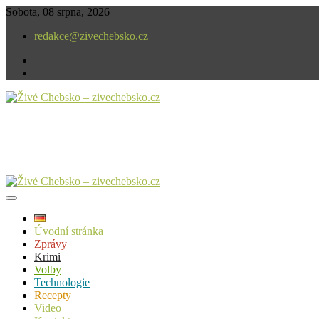
Skip
Sobota, 08 srpna, 2026
to
redakce@zivechebsko.cz
content
facebook
instagram
V našem regionu se stále něco děje.
Živé Chebsko – zivechebsko.cz
Úvodní stránka
Zprávy
Krimi
Volby
Technologie
Recepty
Video