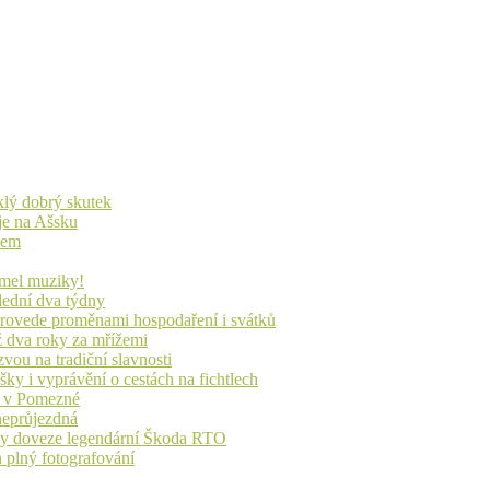
yklý dobrý skutek
je na Ašsku
idem
lmel muziky!
lední dva týdny
 provede proměnami hospodaření i svátků
ž dva roky za mřížemi
vou na tradiční slavnosti
ky i vyprávění o cestách na fichtlech
ů v Pomezné
 neprůjezdná
íky doveze legendární Škoda RTO
n plný fotografování