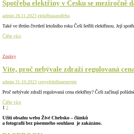
Spotřeba elektřiny v Česku se meziročně dá
stoupne
méně,
než
admin
26.11.2023
elektřina
spotřeba
jak
zněl
Také ve třetím čtvrtletí letošního roku Češi šetřili elektřinou. Její s
původní
návrh
Spotřeba
Čtěte více
elektřiny
v
Česku
Zprávy
se
meziročně
Víte, proč nebývale zdraží regulovaná cena
dál
snižovala,
nejvíce
admin
31.10.2023
ceny
elektřina
energie
u
domácností
Proč nebývale zdraží regulovaná cena elektřiny? Češi začínají pořá
Víte,
Čtěte více
Stránkování
Page
Page
Next
proč
1
2
page
nebývale
příspěvků
Užití obsahu webu Živé Chebsko – článků
zdraží
a fotografií bez písemného souhlasu je zakázáno.
regulovaná
cena