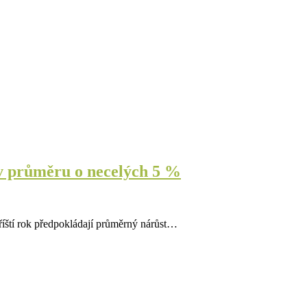
 v průměru o necelých 5 %
říští rok předpokládají průměrný nárůst…