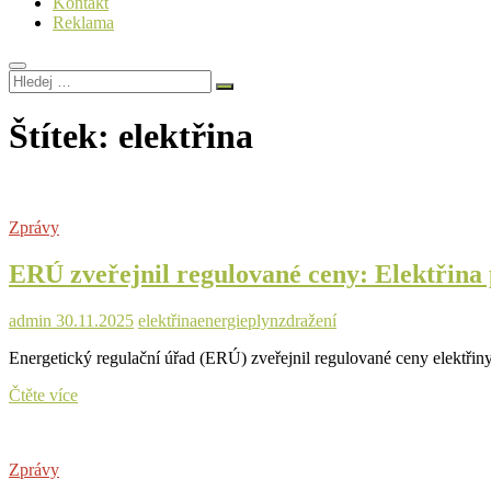
Kontakt
Reklama
Hledej
…
Štítek:
elektřina
Zprávy
ERÚ zveřejnil regulované ceny: Elektřina
admin
30.11.2025
elektřina
energie
plyn
zdražení
Energetický regulační úřad (ERÚ) zveřejnil regulované ceny elektřin
ERÚ
Čtěte více
zveřejnil
regulované
ceny:
Zprávy
Elektřina