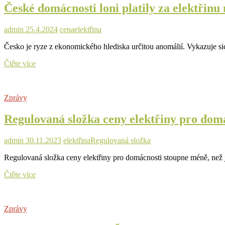
České domácnosti loni platily za elektřinu
platí
za
elektřinu
admin
25.4.2024
cena
elektřina
více,
což
Česko je ryze z ekonomického hlediska určitou anomálií. Vykazuje 
je
dosud
České
Čtěte více
nebývalá
domácnosti
věc
loni
platily
Zprávy
za
elektřinu
Regulovaná složka ceny elektřiny pro domá
nejvíce
v
EU,
admin
30.11.2023
elektřina
Regulovaná složka
přestože
Česko
Regulovaná složka ceny elektřiny pro domácnosti stoupne méně, než j
vyvezlo
takřka
Regulovaná
Čtěte více
nejvíce
složka
elektřiny
ceny
v
elektřiny
celé
Zprávy
pro
EU
domácnosti