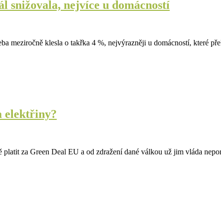
l snižovala, nejvíce u domácností
potřeba meziročně klesla o takřka 4 %, nejvýrazněji u domácností, které p
 elektřiny?
dně platit za Green Deal EU a od zdražení dané válkou už jim vláda n