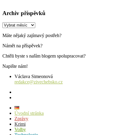
Archiv příspěvků
Archiv
příspěvků
Máte nějaký zajímavý postřeh?
Námět na příspěvek?
Chtěli byste s naším blogem spolupracovat?
Napište nám!
Václava Simeonová
redakce@zivechebsko.cz
facebook
instagram
Úvodní stránka
Zprávy
Krimi
Volby
Technologie