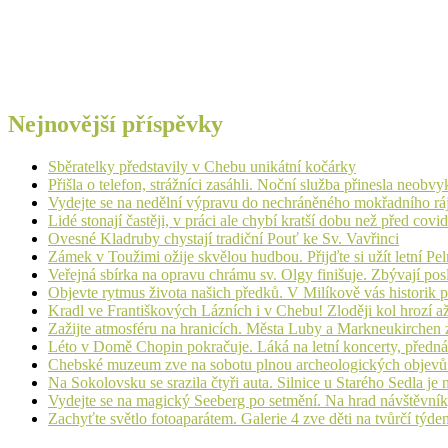
Nejnovější příspěvky
Sběratelky představily v Chebu unikátní kočárky
Přišla o telefon, strážníci zasáhli. Noční služba přinesla neobv
Vydejte se na nedělní výpravu do nechráněného mokřadního rá
Lidé stonají častěji, v práci ale chybí kratší dobu než před cov
Ovesné Kladruby chystají tradiční Pouť ke Sv. Vavřinci
Zámek v Toužimi ožije skvělou hudbou. Přijďte si užít letní Pe
Veřejná sbírka na opravu chrámu sv. Olgy finišuje. Zbývají pos
Objevte rytmus života našich předků. V Milíkově vás historik
Kradl ve Františkových Lázních i v Chebu! Zloději kol hrozí a
Zažijte atmosféru na hranicích. Města Luby a Markneukirchen z
Léto v Domě Chopin pokračuje. Láká na letní koncerty, přednáš
Chebské muzeum zve na sobotu plnou archeologických objev
Na Sokolovsku se srazila čtyři auta. Silnice u Starého Sedla je
Vydejte se na magický Seeberg po setmění. Na hrad návštěvn
Zachyťte světlo fotoaparátem. Galerie 4 zve děti na tvůrčí týde