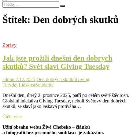
Hledej
…
Štítek:
Den dobrých skutků
Zprávy
Jak jste prožili dnešní den dobrých
skutků? Svět slaví Giving Tuesday
admin
2.12.2025
Den dobrých skutků
Giving
Tuesday
Lidskost
Solidarita
Dnešní den, úterý 2. prosince 2025, patří po celém světě štědrosti.
Globální iniciativa Giving Tuesday, neboli Světový den dobrých
skutků, se slaví jako laskavá protiváha…
Jak
Čtěte více
jste
Užití obsahu webu Živé Chebsko – článků
prožili
a fotografií bez písemného souhlasu je zakázáno.
dnešní