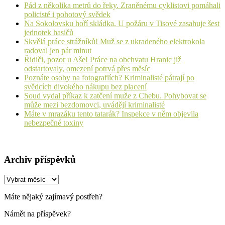
Pád z několika metrů do řeky. Zraněnému cyklistovi pomáhali
policisté i pohotový svědek
Na Sokolovsku hoří skládka. U požáru v Tisové zasahuje šest
jednotek hasičů
Skvělá práce strážníků! Muž se z ukradeného elektrokola
radoval jen pár minut
Řidiči, pozor u Aše! Práce na obchvatu Hranic již
odstartovaly, omezení potrvá přes měsíc
Poznáte osoby na fotografiích? Kriminalisté pátrají po
svědcích divokého nákupu bez placení
Soud vydal příkaz k zatčení muže z Chebu. Pohybovat se
může mezi bezdomovci, uvádějí kriminalisté
Máte v mrazáku tento tatarák? Inspekce v něm objevila
nebezpečné toxiny
Archiv příspěvků
Archiv
příspěvků
Máte nějaký zajímavý postřeh?
Námět na příspěvek?