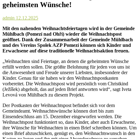
geheimsten Wünsche!
admin
12.12.2025
Mit den nahenden Weihnachtsfeiertagen wird in der Gemeinde
Mühlbach (Pomezí nad Ohří) wieder die Weihnachtspost
geöffnet. Dank der Zusammenarbeit der Gemeinde Mühlbach
und des Vereins Spolek AZP Pomezí können sich Kinder und
Erwachsene auf diese traditionelle Weihnachtsaktion freuen.
„Weihnachten sind Feiertage, an denen die geheimsten Wünsche
erfüllt werden sollen. Die größte Belohnung für jeden von uns ist
die Anwesenheit und Freude unserer Liebsten, insbesondere der
Kinder. Genau für sie haben wir den Weihnachtspostkasten
vorbereitet. Die Weihnachtspost wird persönlich vom Christkind
(Ježíšek) abgeholt, das auf jeden Brief antworten wird“, sagt Iveta
Levová von Mühlbach zu diesem Projekt.
Der Postkasten der Weihnachtspost befindet sich vor dem
Gemeindeamt. Weihnachtswünsche können dort bis zum
Einsendeschluss am 15. Dezember eingeworfen werden. Die
Weihnachtspost funktioniert so, dass Kinder, aber auch Erwachsene,
ihre Wünsche für Weihnachten in einen Brief schreiben können. Um
einen Brief abzuschicken, genügt es, den Weihnachtswunsch in den
Kasten zu legen und ihn mit einer Absenderadresse zu versehen.