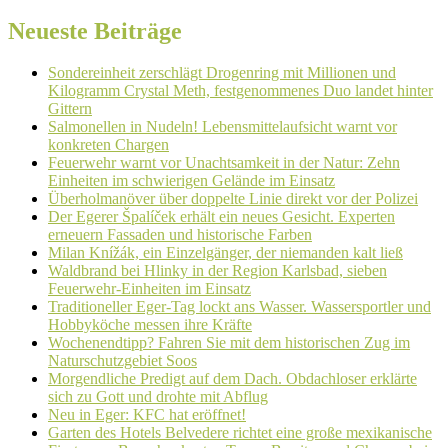
Neueste Beiträge
Sondereinheit zerschlägt Drogenring mit Millionen und
Kilogramm Crystal Meth, festgenommenes Duo landet hinter
Gittern
Salmonellen in Nudeln! Lebensmittelaufsicht warnt vor
konkreten Chargen
Feuerwehr warnt vor Unachtsamkeit in der Natur: Zehn
Einheiten im schwierigen Gelände im Einsatz
Überholmanöver über doppelte Linie direkt vor der Polizei
Der Egerer Špalíček erhält ein neues Gesicht. Experten
erneuern Fassaden und historische Farben
Milan Knížák, ein Einzelgänger, der niemanden kalt ließ
Waldbrand bei Hlinky in der Region Karlsbad, sieben
Feuerwehr-Einheiten im Einsatz
Traditioneller Eger-Tag lockt ans Wasser. Wassersportler und
Hobbyköche messen ihre Kräfte
Wochenendtipp? Fahren Sie mit dem historischen Zug im
Naturschutzgebiet Soos
Morgendliche Predigt auf dem Dach. Obdachloser erklärte
sich zu Gott und drohte mit Abflug
Neu in Eger: KFC hat eröffnet!
Garten des Hotels Belvedere richtet eine große mexikanische