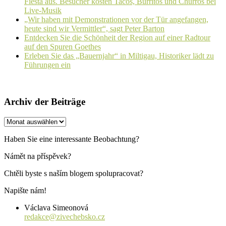
Fiesta aus. Besucher kosten Tacos, Burritos und Churros bei
Live-Musik
„Wir haben mit Demonstrationen vor der Tür angefangen,
heute sind wir Vermittler“, sagt Peter Barton
Entdecken Sie die Schönheit der Region auf einer Radtour
auf den Spuren Goethes
Erleben Sie das „Bauernjahr“ in Miltigau, Historiker lädt zu
Führungen ein
Archiv der Beiträge
Archiv
der
Beiträge
Haben Sie eine interessante Beobachtung?
Námět na příspěvek?
Chtěli byste s naším blogem spolupracovat?
Napište nám!
Václava Simeonová
redakce@zivechebsko.cz