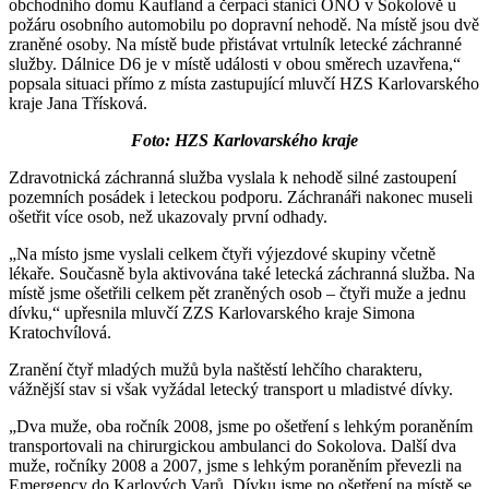
obchodního domu Kaufland a čerpací stanicí ONO v Sokolově u
požáru osobního automobilu po dopravní nehodě. Na místě jsou dvě
zraněné osoby. Na místě bude přistávat vrtulník letecké záchranné
služby. Dálnice D6 je v místě události v obou směrech uzavřena,“
popsala situaci přímo z místa zastupující mluvčí HZS Karlovarského
kraje Jana Třísková.
Foto: HZS Karlovarského kraje
Zdravotnická záchranná služba vyslala k nehodě silné zastoupení
pozemních posádek i leteckou podporu. Záchranáři nakonec museli
ošetřit více osob, než ukazovaly první odhady.
„Na místo jsme vyslali celkem čtyři výjezdové skupiny včetně
lékaře. Současně byla aktivována také letecká záchranná služba. Na
místě jsme ošetřili celkem pět zraněných osob – čtyři muže a jednu
dívku,“ upřesnila mluvčí ZZS Karlovarského kraje Simona
Kratochvílová.
Zranění čtyř mladých mužů byla naštěstí lehčího charakteru,
vážnější stav si však vyžádal letecký transport u mladistvé dívky.
„Dva muže, oba ročník 2008, jsme po ošetření s lehkým poraněním
transportovali na chirurgickou ambulanci do Sokolova. Další dva
muže, ročníky 2008 a 2007, jsme s lehkým poraněním převezli na
Emergency do Karlových Varů. Dívku jsme po ošetření na místě se