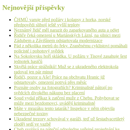
Nejnovější příspěvky
ČHMÚ varuje před požáry i kolapsy z horka, norské
předpovědi slibují ještě vyšší teploty
Neznámý řidič měl narazit do zaparkovaného auta a odjet
Řidiče čeká omezení u Mariánských Lázní, na silnici mezi
Zádubem a Závišínem odstartovala modernizace
Pád z několika metrů do řeky. Zraněnému cyklistovi pomáhali
policisté i pohotový svědek
Na Sokolovsku hoří skládka. U požáru v Tisové zasahuje šest
jednotek hasičů
Skvělá práce strážníků! Muž se z ukradeného elektrokola
radoval jen pár minut
Řidiči, pozor u Aše! Práce na obchvatu Hranic již
odstartovaly, omezení potrvá přes měsíc
Poznáte osoby na fotografiích? Kriminalisté pátrají po
svědcích divokého nákupu bez placení
Soud vydal příkaz k zatčení muže z Chebu. Pohybovat se
může mezi bezdomovci, uvádějí kriminalisté
Máte v mrazáku tento tatarák? Inspekce v něm objevila
nebezpečné toxiny
Ukradené trezory schovával v garáži, teď už šestadvacetiletý
zloděj sedí ve vazbě
Cheb svolává na páteční odpoledne veřejné projednání ke