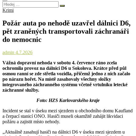
Hledej
…
Krimi
Požár auta po nehodě uzavřel dálnici D6,
pět zraněných transportovali záchranáři
do nemocnic
admin
4.7.2026
Vážná dopravní nehoda v sobotu 4. července ráno zcela
ochromila provoz na dálnici D6 u Sokolova. Krátce před půl
osmou ranní se zde střetla vozidla, přičemž jedno z nich začalo
po nárazu hořet. Na místě zasahovaly všechny složky
integrovaného záchranného systému včetně vrtulníku letecké
záchranné služby.
Foto: HZS Karlovarského kraje
Incident se stal v úseku mezi sjezdem u obchodního domu Kaufland
a čerpací stanicí ONO. Hasiči museli okamžitě zahájit likvidaci
požáru a zajistit místo nehody.
„Aktuálně zasahují hasiči na dálnici D6 v úseku mezi sjezdem u