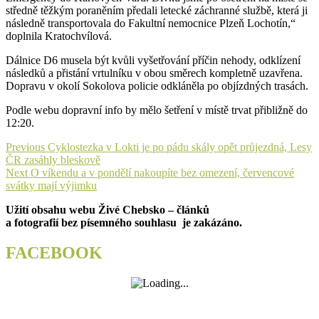
středně těžkým poraněním předali letecké záchranné službě, která ji
následně transportovala do Fakultní nemocnice Plzeň Lochotín,“
doplnila Kratochvílová.
Dálnice D6 musela být kvůli vyšetřování příčin nehody, odklízení
následků a přistání vrtulníku v obou směrech kompletně uzavřena.
Dopravu v okolí Sokolova policie odkláněla po objízdných trasách.
Podle webu dopravní info by mělo šetření v místě trvat přibližně do
12:20.
Navigace
Previous
Previous
Cyklostezka v Lokti je po pádu skály opět průjezdná, Lesy
post:
ČR zasáhly bleskově
pro
Next
Next
O víkendu a v pondělí nakoupíte bez omezení, červencové
příspěvek
post:
svátky mají výjimku
Užití obsahu webu Živé Chebsko – článků
a fotografií bez písemného souhlasu je zakázáno.
FACEBOOK