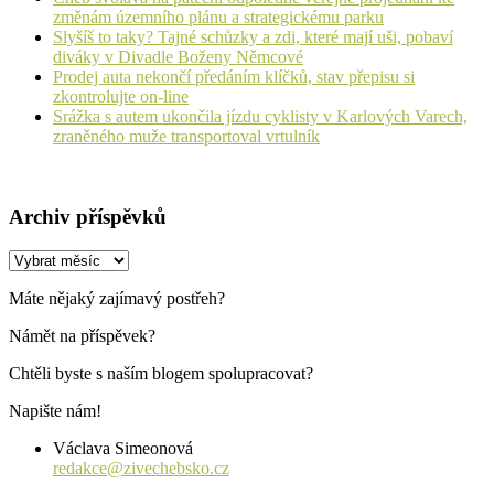
změnám územního plánu a strategickému parku
Slyšíš to taky? Tajné schůzky a zdi, které mají uši, pobaví
diváky v Divadle Boženy Němcové
Prodej auta nekončí předáním klíčků, stav přepisu si
zkontrolujte on-line
Srážka s autem ukončila jízdu cyklisty v Karlových Varech,
zraněného muže transportoval vrtulník
Archiv příspěvků
Archiv
příspěvků
Máte nějaký zajímavý postřeh?
Námět na příspěvek?
Chtěli byste s naším blogem spolupracovat?
Napište nám!
Václava Simeonová
redakce@zivechebsko.cz