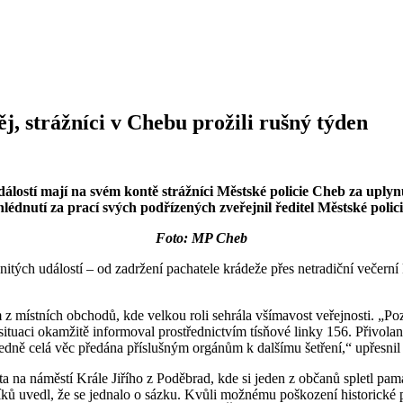
j, strážníci v Chebu prožili rušný týden
lostí mají na svém kontě strážníci Městské policie Cheb za uplynu
hlédnutí za prací svých podřízených zveřejnil ředitel Městské pol
Foto: MP Cheb
itých událostí – od zadržení pachatele krádeže přes netradiční večern
 místních obchodů, kde velkou roli sehrála všímavost veřejnosti. „Po
uaci okamžitě informoval prostřednictvím tísňové linky 156. Přivolaní s
edně celá věc předána příslušným orgánům k dalšímu šetření,“ upřesnil 
ěsta na náměstí Krále Jiřího z Poděbrad, kde si jeden z občanů spletl
íků uvedl, že se jednalo o sázku. Kvůli možnému poškození historické