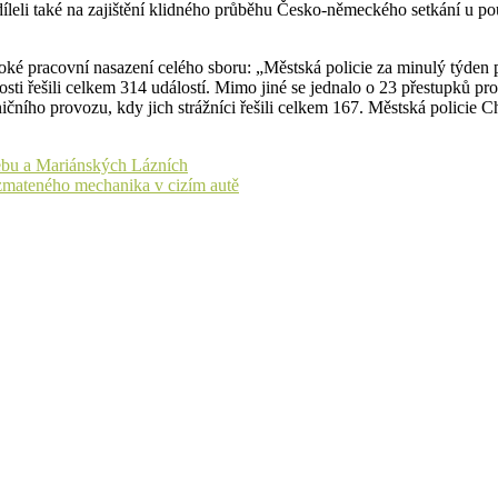
odíleli také na zajištění klidného průběhu Česko-německého setkání u 
ysoké pracovní nasazení celého sboru: „Městská policie za minulý týden
nosti řešili celkem 314 událostí. Mimo jiné se jednalo o 23 přestupků 
lničního provozu, kdy jich strážníci řešili celkem 167. Městská polic
hebu a Mariánských Lázních
i zmateného mechanika v cizím autě