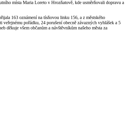
poutního místa Maria Loreto v Hrozňatově, kde usměrňovali dopravu a
 přijala 163 oznámení na tísňovou linku 156, a z městského
proti veřejnému pořádku, 24 porušení obecně závazných vyhlášek a 5
ie Cheb děkuje všem občanům a návštěvníkům našeho města za