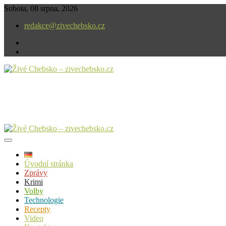
Skip
Sobota, 08 srpna, 2026
to
redakce@zivechebsko.cz
content
facebook
instagram
V našem regionu se stále něco děje.
Živé Chebsko – zivechebsko.cz
Úvodní stránka
Zprávy
Krimi
Volby
Technologie
Recepty
Video