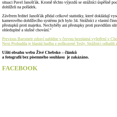
situaci Pavel Janošťák. Kromě těchto výjezdů se strážníci úspěšně p
dohlíželi na pořádek.
Závěrem ředitel Janošťák přidal celkové statistiky, které dokládají v
kamerového dohlížecího systému jich bylo 34. Strážníci z vlastní čin
přestupků proti majetku. Nechyběly ani přestupky proti pravidlům si
ohleduplné a slušné chování.“
Navigace
Previous
Previous
Barometr zdraví nabídne v červnu bezplatná vyšetření v C
Next
post:
Next
Probudila je hlasitá hudba z poškozené Tesly. Strážníci odhalil
pro
post:
Užití obsahu webu Živé Chebsko – článků
příspěvek
a fotografií bez písemného souhlasu je zakázáno.
FACEBOOK