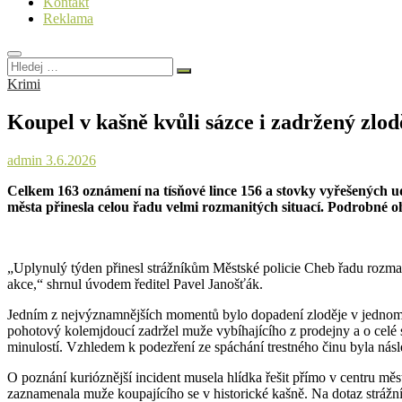
Kontakt
Reklama
Hledej
…
Krimi
Koupel v kašně kvůli sázce i zadržený zlodě
admin
3.6.2026
Celkem 163 oznámení na tísňové lince 156 a stovky vyřešených udá
města přinesla celou řadu velmi rozmanitých situací. Podrobné o
„Uplynulý týden přinesl strážníkům Městské policie Cheb řadu rozman
akce,“ shrnul úvodem ředitel Pavel Janošťák.
Jedním z nejvýznamnějších momentů bylo dopadení zloděje v jednom z
pohotový kolemjdoucí zadržel muže vybíhajícího z prodejny a o celé sit
minulostí. Vzhledem k podezření ze spáchání trestného činu byla násl
O poznání kurióznější incident musela hlídka řešit přímo v centru m
zaznamenala muže koupajícího se v historické kašně. Na dotaz strážn