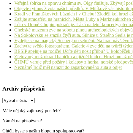
Veřejná sbírka na opravu chrámu sv. Olgy finišuje. Zbývají pos
Objevte rytmus života našich předků. V Milíkově vás historik
Kradl ve Františkových Lázních i v Chebu! Zloději kol hrozí a
Zažijte atmosféru na hranicích. Města Luby a Markneukirchen z
Léto v Domě Chopin pokračuje. Láká na letní koncerty, přednáš
Chebské muzeum zve na sobotu plnou archeologických objev
Na Sokolovsku se srazila čtyři auta. Silnice u Starého Sedla je
Vydejte se na magický Seeberg po setmění. Na hrad návštěvn
Zachyťte světlo fotoaparátem. Galerie 4 zve děti na tvůrčí týde
BESIP apeluje na rodiče! Učíte děti nosit přilbu? U koloběžek 
Zfetovaný muž okradl babičku a ujížděl hlídce. Hrozí mu až pět
ČHMÚ varuje před požáry i kolapsy z horka, norské předpovědi s
Neznámý řidič měl narazit do zaparkovaného auta a odjet
Archiv příspěvků
Archiv
příspěvků
Máte nějaký zajímavý postřeh?
Námět na příspěvek?
Chtěli byste s naším blogem spolupracovat?