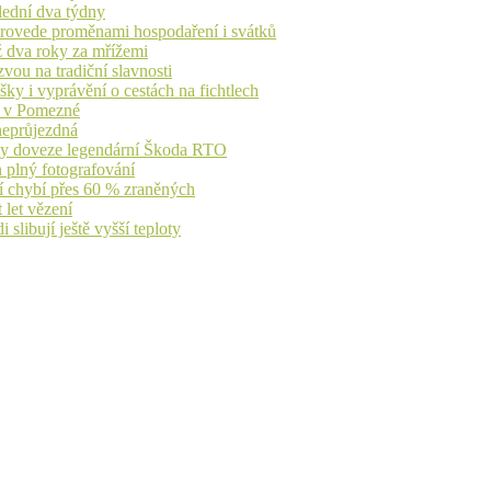
lední dva týdny
 provede proměnami hospodaření i svátků
ž dva roky za mřížemi
vou na tradiční slavnosti
ky i vyprávění o cestách na fichtlech
ů v Pomezné
 neprůjezdná
íky doveze legendární Škoda RTO
n plný fotografování
jí chybí přes 60 % zraněných
 let vězení
libují ještě vyšší teploty