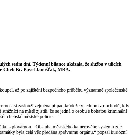
lých sedm dní. Týdenní bilance ukázala, že služba v ulicích
icie Cheb Bc. Pavel Janošťák, MBA.
í koupel, až po zajištění bezpečného průběhu významné společenské
zornost si zaslouží zejména případ krádeže v jednom z obchodů, kdy
trážníci na místě zjistili, že se jedná o osobu s bohatou kriminální
šéf chebské městské policie.
 památku s plovárnou. „Obsluha městského kamerového systému zde
 památky byla celá věc předána správnímu orgánu,“ popsal kuriózní