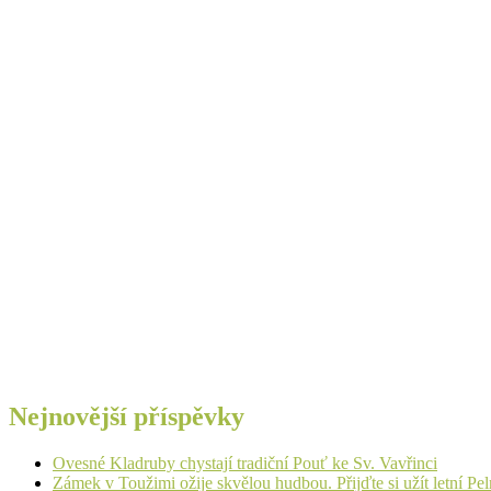
Nejnovější příspěvky
Ovesné Kladruby chystají tradiční Pouť ke Sv. Vavřinci
Zámek v Toužimi ožije skvělou hudbou. Přijďte si užít letní Pe