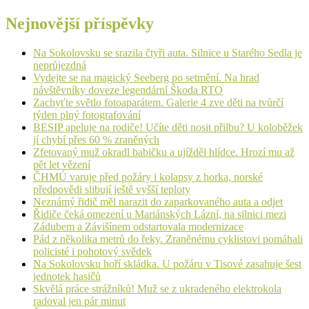
Nejnovější příspěvky
Na Sokolovsku se srazila čtyři auta. Silnice u Starého Sedla je
neprůjezdná
Vydejte se na magický Seeberg po setmění. Na hrad
návštěvníky doveze legendární Škoda RTO
Zachyťte světlo fotoaparátem. Galerie 4 zve děti na tvůrčí
týden plný fotografování
BESIP apeluje na rodiče! Učíte děti nosit přilbu? U koloběžek
jí chybí přes 60 % zraněných
Zfetovaný muž okradl babičku a ujížděl hlídce. Hrozí mu až
pět let vězení
ČHMÚ varuje před požáry i kolapsy z horka, norské
předpovědi slibují ještě vyšší teploty
Neznámý řidič měl narazit do zaparkovaného auta a odjet
Řidiče čeká omezení u Mariánských Lázní, na silnici mezi
Zádubem a Závišínem odstartovala modernizace
Pád z několika metrů do řeky. Zraněnému cyklistovi pomáhali
policisté i pohotový svědek
Na Sokolovsku hoří skládka. U požáru v Tisové zasahuje šest
jednotek hasičů
Skvělá práce strážníků! Muž se z ukradeného elektrokola
radoval jen pár minut