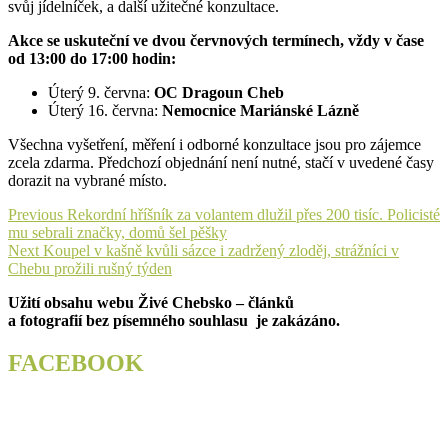
svůj jídelníček, a další užitečné konzultace.
Akce se uskuteční ve dvou červnových termínech, vždy v čase
od 13:00 do 17:00 hodin:
Úterý 9. června:
OC Dragoun Cheb
Úterý 16. června:
Nemocnice Mariánské Lázně
Všechna vyšetření, měření i odborné konzultace jsou pro zájemce
zcela zdarma. Předchozí objednání není nutné, stačí v uvedené časy
dorazit na vybrané místo.
Navigace
Previous
Previous
Rekordní hříšník za volantem dlužil přes 200 tisíc. Policisté
post:
mu sebrali značky, domů šel pěšky
pro
Next
Next
Koupel v kašně kvůli sázce i zadržený zloděj, strážníci v
příspěvek
post:
Chebu prožili rušný týden
Užití obsahu webu Živé Chebsko – článků
a fotografií bez písemného souhlasu je zakázáno.
FACEBOOK