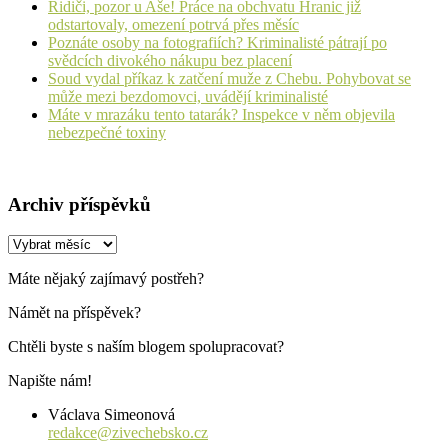
Řidiči, pozor u Aše! Práce na obchvatu Hranic již
odstartovaly, omezení potrvá přes měsíc
Poznáte osoby na fotografiích? Kriminalisté pátrají po
svědcích divokého nákupu bez placení
Soud vydal příkaz k zatčení muže z Chebu. Pohybovat se
může mezi bezdomovci, uvádějí kriminalisté
Máte v mrazáku tento tatarák? Inspekce v něm objevila
nebezpečné toxiny
Archiv příspěvků
Archiv
příspěvků
Máte nějaký zajímavý postřeh?
Námět na příspěvek?
Chtěli byste s naším blogem spolupracovat?
Napište nám!
Václava Simeonová
redakce@zivechebsko.cz