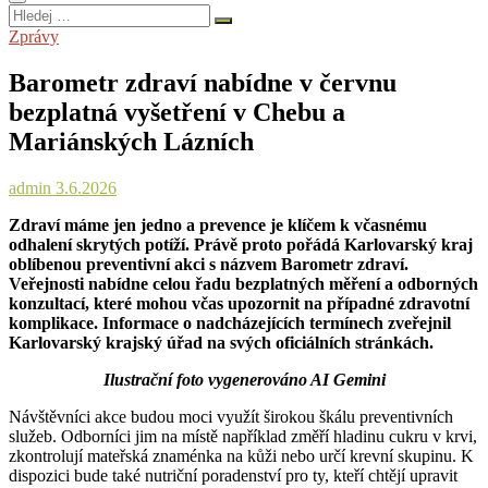
Hledej
…
Zprávy
Barometr zdraví nabídne v červnu
bezplatná vyšetření v Chebu a
Mariánských Lázních
admin
3.6.2026
Zdraví máme jen jedno a prevence je klíčem k včasnému
odhalení skrytých potíží. Právě proto pořádá Karlovarský kraj
oblíbenou preventivní akci s názvem Barometr zdraví.
Veřejnosti nabídne celou řadu bezplatných měření a odborných
konzultací, které mohou včas upozornit na případné zdravotní
komplikace. Informace o nadcházejících termínech zveřejnil
Karlovarský krajský úřad na svých oficiálních stránkách.
Ilustrační foto vygenerováno AI Gemini
Návštěvníci akce budou moci využít širokou škálu preventivních
služeb. Odborníci jim na místě například změří hladinu cukru v krvi,
zkontrolují mateřská znaménka na kůži nebo určí krevní skupinu. K
dispozici bude také nutriční poradenství pro ty, kteří chtějí upravit