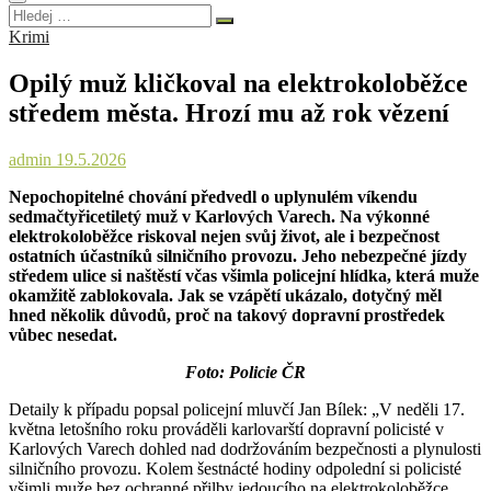
Hledej
…
Krimi
Opilý muž kličkoval na elektrokoloběžce
středem města. Hrozí mu až rok vězení
admin
19.5.2026
Nepochopitelné chování předvedl o uplynulém víkendu
sedmačtyřicetiletý muž v Karlových Varech. Na výkonné
elektrokoloběžce riskoval nejen svůj život, ale i bezpečnost
ostatních účastníků silničního provozu. Jeho nebezpečné jízdy
středem ulice si naštěstí včas všimla policejní hlídka, která muže
okamžitě zablokovala. Jak se vzápětí ukázalo, dotyčný měl
hned několik důvodů, proč na takový dopravní prostředek
vůbec nesedat.
Foto: Policie ČR
Detaily k případu popsal policejní mluvčí Jan Bílek: „V neděli 17.
května letošního roku prováděli karlovarští dopravní policisté v
Karlových Varech dohled nad dodržováním bezpečnosti a plynulosti
silničního provozu. Kolem šestnácté hodiny odpolední si policisté
všimli muže bez ochranné přilby jedoucího na elektrokoloběžce.