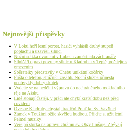
Nejnovější příspěvky
V Lokti hoří lesní porost, hasiči vyhlásili druhý stupeň
poplachu a uzavřeli silnici
Noční srážka dvou aut v Lubech zaměstnala záchranáře
Silničáři opraví povrchy silnic u Kladrub a v Teplé, počítejte s
omezením
Sběratelky představily v Chebu unikátní kočárky
Přišla o telefon, strážníci zasáhli. Noční služba přinesla
neobvyklý dobrý skutek
Vydejte se na nedělní výpravu do nechráněného mokřadního
ráje na Ašsku
Lidé stonají častěji, v práci ale chybí kratší dobu než před
covidem
Ovesné Kladruby chystají tradiční Pouť ke Sv. Vavřinci
Zámek v Toužimi ožije skvělou hudbou. Přijďte si užít letní
Pelmel muziky!
Veřejná sbírka na opravu chrámu sv. Olgy finišuje. Zbývají
poslední dva týdny