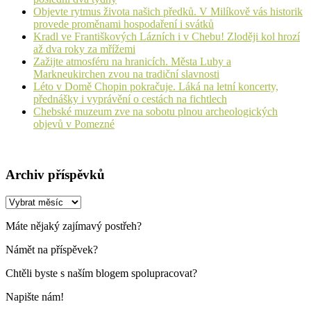
Objevte rytmus života našich předků. V Milíkově vás historik
provede proměnami hospodaření i svátků
Kradl ve Františkových Lázních i v Chebu! Zloději kol hrozí
až dva roky za mřížemi
Zažijte atmosféru na hranicích. Města Luby a
Markneukirchen zvou na tradiční slavnosti
Léto v Domě Chopin pokračuje. Láká na letní koncerty,
přednášky i vyprávění o cestách na fichtlech
Chebské muzeum zve na sobotu plnou archeologických
objevů v Pomezné
Archiv příspěvků
Archiv
příspěvků
Máte nějaký zajímavý postřeh?
Námět na příspěvek?
Chtěli byste s naším blogem spolupracovat?
Napište nám!