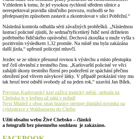
Vzhledem k tomu, že jel vysokou rychlostí středem silnice a
nerespektoval pravidla silničního provozu, rozhodli se ho
předepsaným způsobem zastavit a zkontrolovat v ulici Pobřežní.“
Následná kontrola odhalila sérii závažných prohřešků. „Následnou
lustrací policisté zjistili, že sedmačtyřicetiletý řidič není držitelem
potřebného řidičského oprávnění. Dechová zkouška u muže vyšla s
pozitivním výsledkem 1,32 promile. Na místě mu byla zakázána
další jízda,“ upřesnil policejní mluvčí.
Jezdec se ze silnice přesunul rovnou k výslechu a místo přestupku
teď čelí obvinění z trestného činu. „Karlovarští policisté ve věci
zahájili úkony trestního řízení pro podezření ze spáchání přečinu
ohrožení pod vlivem návykové látky. V případě prokázání viny mu
tak hrozí trest odnětí svobody až na jeden rok,“ uzavírá Jan Bílek.
Navigace
Previous
Previous
Karlovarský kraj zažívá tragický měsíc, nehoda na
post:
Chebsku je v květnu už pátá v pořadí
pro
Next
Next
Mládež z obou stran hranice otestuje digitální novinku na
příspěvek
post:
cyklostezce z Waldsassenu do Chebu
Užití obsahu webu Živé Chebsko – článků
a fotografií bez písemného souhlasu je zakázáno.
FACEBOOK