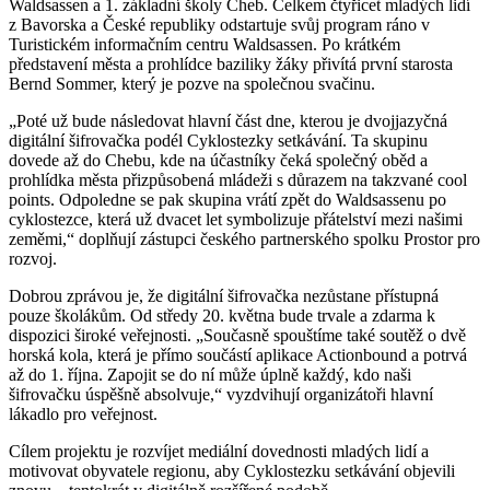
Waldsassen a 1. základní školy Cheb. Celkem čtyřicet mladých lidí
z Bavorska a České republiky odstartuje svůj program ráno v
Turistickém informačním centru Waldsassen. Po krátkém
představení města a prohlídce baziliky žáky přivítá první starosta
Bernd Sommer, který je pozve na společnou svačinu.
„Poté už bude následovat hlavní část dne, kterou je dvojjazyčná
digitální šifrovačka podél Cyklostezky setkávání. Ta skupinu
dovede až do Chebu, kde na účastníky čeká společný oběd a
prohlídka města přizpůsobená mládeži s důrazem na takzvané cool
points. Odpoledne se pak skupina vrátí zpět do Waldsassenu po
cyklostezce, která už dvacet let symbolizuje přátelství mezi našimi
zeměmi,“ doplňují zástupci českého partnerského spolku Prostor pro
rozvoj.
Dobrou zprávou je, že digitální šifrovačka nezůstane přístupná
pouze školákům. Od středy 20. května bude trvale a zdarma k
dispozici široké veřejnosti. „Současně spouštíme také soutěž o dvě
horská kola, která je přímo součástí aplikace Actionbound a potrvá
až do 1. října. Zapojit se do ní může úplně každý, kdo naši
šifrovačku úspěšně absolvuje,“ vyzdvihují organizátoři hlavní
lákadlo pro veřejnost.
Cílem projektu je rozvíjet mediální dovednosti mladých lidí a
motivovat obyvatele regionu, aby Cyklostezku setkávání objevili