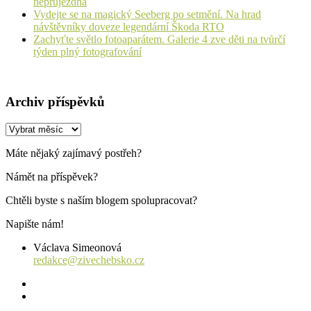
neprůjezdná
Vydejte se na magický Seeberg po setmění. Na hrad
návštěvníky doveze legendární Škoda RTO
Zachyťte světlo fotoaparátem. Galerie 4 zve děti na tvůrčí
týden plný fotografování
Archiv příspěvků
Archiv
příspěvků
Máte nějaký zajímavý postřeh?
Námět na příspěvek?
Chtěli byste s naším blogem spolupracovat?
Napište nám!
Václava Simeonová
redakce@zivechebsko.cz
facebook
instagram