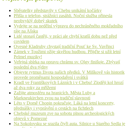
Sběratelky představily v Chebu unikátní kočárky
Přišla o telefon, strážníci zasáhli. Noční služba přinesla
neobvyklý dobrý skutek
Vydejte se na nedělní výpravu do nechráněného mokřadního
ráje na Ašsku
Lidé stonají častěji, v práci ale chybí kratší dobu než před
covidem
Ovesné Kladruby chystají tradiční Pouť ke Sv. Vavřinci
Zámek v Toužimi ožije skvělou hudbou. Přijďte si užít letní
Pelmel muziky!
Veřejná sbírka na opravu chrámu sv. Olgy finišuje. Zbývají
poslední dva týdny
Objevte rytmus života našich předků. V Milíkově vás historik
provede proměnami hospodaření i svátků
Kradl ve Františkových Lázních i v Chebu! Zloději kol hrozí
až dva roky za mřížemi
Zažijte atmosféru na hranicích. Města Luby a
Markneukirchen zvou na tradiční slavnosti
Léto v Domě Chopin pokračuje. Láká na letní koncerty,
přednášky i vyprávění o cestách na fichtlech
Chebské muzeum zve na sobotu plnou archeologických
objevů v Pomezné
Na Sokolovsku se srazila čtyři auta. Silnice u Starého Sedla je