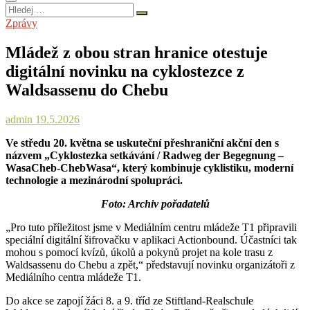
Hledej
…
Zprávy
Mládež z obou stran hranice otestuje
digitální novinku na cyklostezce z
Waldsassenu do Chebu
admin
19.5.2026
Ve středu 20. května se uskuteční přeshraniční akční den s
názvem „Cyklostezka setkávání / Radweg der Begegnung –
WasaCheb‑ChebWasa“, který kombinuje cyklistiku, moderní
technologie a mezinárodní spolupráci.
Foto: Archiv pořadatelů
„Pro tuto příležitost jsme v Mediálním centru mládeže T1 připravili
speciální digitální šifrovačku v aplikaci Actionbound. Účastníci tak
mohou s pomocí kvízů, úkolů a pokynů projet na kole trasu z
Waldsassenu do Chebu a zpět,“ představují novinku organizátoři z
Mediálního centra mládeže T1.
Do akce se zapojí žáci 8. a 9. tříd ze Stiftland‑Realschule