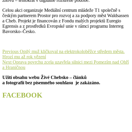
znovu – tentokrát v digitálně rozšířené podobě.
Celou akci organizuje Mediální centrum mládeže T1 společně s
českým partnerem Prostor pro rozvoj a za podpory měst Waldsassen
a Cheb. Projekt je financován z Fondu malých projektů Euregio
Egrensis a z prostředků Evropské unie v rámci programu Interreg
Bavorsko–Česko.
Navigace
Previous
Previous
Opilý muž kličkoval na elektrokoloběžce středem města.
post:
Hrozí mu až rok vězení
pro
Next
Next
Oprava povrchu zcela uzavřela silnici mezi Pomezím nad Ohří
příspěvek
post:
a Hraničnou
Užití obsahu webu Živé Chebsko – článků
a fotografií bez písemného souhlasu je zakázáno.
FACEBOOK