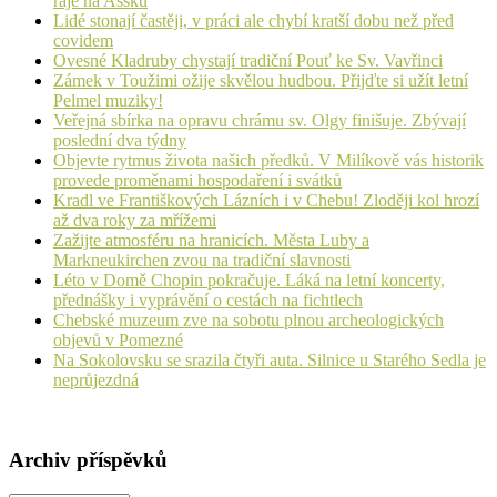
ráje na Ašsku
Lidé stonají častěji, v práci ale chybí kratší dobu než před
covidem
Ovesné Kladruby chystají tradiční Pouť ke Sv. Vavřinci
Zámek v Toužimi ožije skvělou hudbou. Přijďte si užít letní
Pelmel muziky!
Veřejná sbírka na opravu chrámu sv. Olgy finišuje. Zbývají
poslední dva týdny
Objevte rytmus života našich předků. V Milíkově vás historik
provede proměnami hospodaření i svátků
Kradl ve Františkových Lázních i v Chebu! Zloději kol hrozí
až dva roky za mřížemi
Zažijte atmosféru na hranicích. Města Luby a
Markneukirchen zvou na tradiční slavnosti
Léto v Domě Chopin pokračuje. Láká na letní koncerty,
přednášky i vyprávění o cestách na fichtlech
Chebské muzeum zve na sobotu plnou archeologických
objevů v Pomezné
Na Sokolovsku se srazila čtyři auta. Silnice u Starého Sedla je
neprůjezdná
Archiv příspěvků