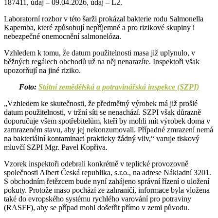
187411, údaj – 09.04.2026, údaj – L2.
Laboratorní rozbor v této šarži prokázal bakterie rodu Salmonella
Kapemba, které způsobují nepříjemné a pro rizikové skupiny i
nebezpečné onemocnění salmonelóza.
Vzhledem k tomu, že datum použitelnosti masa již uplynulo, v
běžných regálech obchodů už na něj nenarazíte. Inspektoři však
upozorňují na jiné riziko.
Foto:
Státní zemědělská a potravinářská inspekce (SZPI)
„Vzhledem ke skutečnosti, že předmětný výrobek má již prošlé
datum použitelnosti, v tržní síti se nenachází. SZPI však důrazně
doporučuje všem spotřebitelům, kteří by mohli mít výrobek doma v
zamrazeném stavu, aby jej nekonzumovali. Případné zmrazení nemá
na bakteriální kontaminaci prakticky žádný vliv,“ varuje tiskový
mluvčí SZPI Mgr. Pavel Kopřiva.
Vzorek inspektoři odebrali konkrétně v teplické provozovně
společnosti Albert Česká republika, s.r.o., na adrese Nákladní 3201.
S obchodním řetězcem bude nyní zahájeno správní řízení o uložení
pokuty. Protože maso pochází ze zahraničí, informace byla vložena
také do evropského systému rychlého varování pro potraviny
(RASFF), aby se případ mohl došetřit přímo v zemi původu.