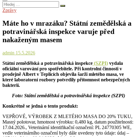
Hledej
…
Zprávy
Máte ho v mrazáku? Státní zemědělská a
potravinářská inspekce varuje před
nakaženým masem
admin
15.5.2026
Státní zemědělská a potravinářská inspekce
(SZPI)
vydala
oficiální varování pro spotřebitele. Při kontrolní činnosti v
prodejně Albert v Teplicích objevila šarži mletého masa, ve
které laboratorní rozbory potvrdily přítomnost nebezpečných
bakterií.
Foto: Státní zemědělská a potravinářská inspekce (SZPI)
Konkrétně se jedná o tento produkt:
VEPŘOVÉ, VÝROBEK Z MLETÉHO MASA DO 20% TUKU,
Masný polotovar, hmotnost výrobku: 0,480 kg, datum použitelnosti:
17.04.2026., Veterinární identifikační označení: PL 24770305 WE,
vedle veterinárního označení byly dále uvedeny tyto údaje: údaj –