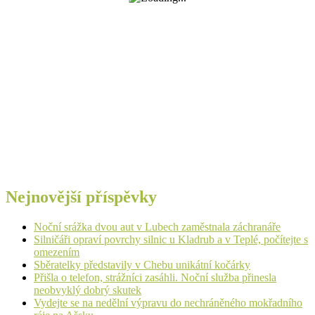
Nejnovější příspěvky
Noční srážka dvou aut v Lubech zaměstnala záchranáře
Silničáři opraví povrchy silnic u Kladrub a v Teplé, počítejte s
omezením
Sběratelky představily v Chebu unikátní kočárky
Přišla o telefon, strážníci zasáhli. Noční služba přinesla
neobvyklý dobrý skutek
Vydejte se na nedělní výpravu do nechráněného mokřadního