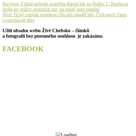
Navigace
Previous
Previous
Vážná nehoda uzavřela hlavní tah na Prahu. U Bochova
post:
došlo ke srážce osobních aut, na místě jsou zranění
pro
Next
Next
Tichý zabiják postihuje čím dál mladší lidi, Češi navíc často
příspěvek
post:
vynechávají léky
Užití obsahu webu Živé Chebsko – článků
a fotografií bez písemného souhlasu je zakázáno.
FACEBOOK