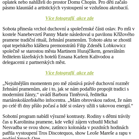
oplatek nebo nahlíželi do prostor Domu Chopin. Pro děti začalo
pásmo klauniád a artistických vystoupení se vzdušnou akrobacií.
Více fotografií akce zde
Sobota přinesla vrchol duchovní a společenské části oslav. Po mši v
kostele Nanebevzetí Panny Marie následoval u pavilonu Křížového
pramene tradiční rituál, žehnání pramenům. Tohoto aktu se zhostil
opat tepelského kláštera premonstrátů Filip Zdeněk Lobkowicz
společně se starostou města Martinem Hurajčíkem, generálním
ředitelem lázeňských hotelů Ensana Karlem Kalivodou a
delegacemi z partnerských měst.
Více fotografií akce zde
„Nejsilnějším momentem pro mě zůstává právě duchovní rozměr
žehnání pramenům, ale i to, jak se nám podařilo propojit tradici s
moderními žánry,“ uvádí Barbora Tintěrová, ředitelka
mariánskolázeňského infocentra. „Mám obrovskou radost, že nám
po celé tři dny přálo počasí a lidé si oslavy užili s takovou energií.“
Sobotní program nabídl výrazné kontrasty. Rodiny s dětmi trávily
čas u Karolinina pramene, kde velký zájem vzbudil Michal
Nesvadba se svou show, zatímco kolonáda v pozdních hodinách
patřila vystoupení Tros Discotequos, show Leoše Mareše a rapu v
podání Smack One.