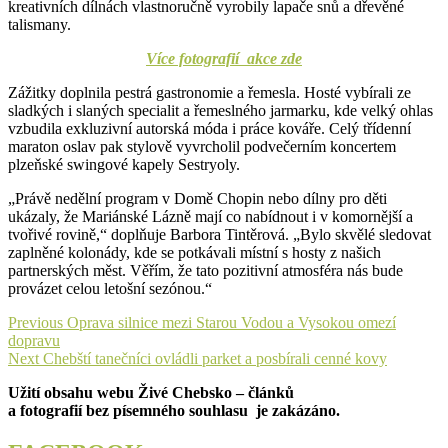
kreativních dílnách vlastnoručně vyrobily lapače snů a dřevěné
talismany.
Více fotografií akce zde
Zážitky doplnila pestrá gastronomie a řemesla. Hosté vybírali ze
sladkých i slaných specialit a řemeslného jarmarku, kde velký ohlas
vzbudila exkluzivní autorská móda i práce kováře. Celý třídenní
maraton oslav pak stylově vyvrcholil podvečerním koncertem
plzeňské swingové kapely Sestryoly.
„Právě nedělní program v Domě Chopin nebo dílny pro děti
ukázaly, že Mariánské Lázně mají co nabídnout i v komornější a
tvořivé rovině,“ doplňuje Barbora Tintěrová. „Bylo skvělé sledovat
zaplněné kolonády, kde se potkávali místní s hosty z našich
partnerských měst. Věřím, že tato pozitivní atmosféra nás bude
provázet celou letošní sezónou.“
Navigace
Previous
Previous
Oprava silnice mezi Starou Vodou a Vysokou omezí
post:
dopravu
pro
Next
Next
Chebští tanečníci ovládli parket a posbírali cenné kovy
příspěvek
post:
Užití obsahu webu Živé Chebsko – článků
a fotografií bez písemného souhlasu je zakázáno.