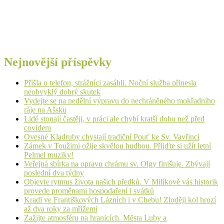
Nejnovější příspěvky
Přišla o telefon, strážníci zasáhli. Noční služba přinesla
neobvyklý dobrý skutek
Vydejte se na nedělní výpravu do nechráněného mokřadního
ráje na Ašsku
Lidé stonají častěji, v práci ale chybí kratší dobu než před
covidem
Ovesné Kladruby chystají tradiční Pouť ke Sv. Vavřinci
Zámek v Toužimi ožije skvělou hudbou. Přijďte si užít letní
Pelmel muziky!
Veřejná sbírka na opravu chrámu sv. Olgy finišuje. Zbývají
poslední dva týdny
Objevte rytmus života našich předků. V Milíkově vás historik
provede proměnami hospodaření i svátků
Kradl ve Františkových Lázních i v Chebu! Zloději kol hrozí
až dva roky za mřížemi
Zažijte atmosféru na hranicích. Města Luby a