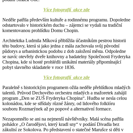
Více fotografií akce zde
Neděle patřila především kultuře a rodinnému programu. Dopoledne
odstartovalo v historickém duchu – zájemci se vydali na tradiční
komentovanou prohlídku Domu Chopin.
Architektka Ludmila Míková přiblížila účastníkům pestrou historii
této budovy, která si jako jedna z mála zachovala svůj původní
půdorys a urbanistickou podobu z dob založení města. Odpoledne
se navíc otevřely dveře knihovny a badatelny Společnosti Fryderyka
Chopina, kde si hosté prohlédli unikátní materiály připomínající
pobyt slavného skladatele v roce 1836.
Více fotografií akce zde
Paralelně s historickým programem ožila neděle přehlídkou mladých
talentů. Průvod Dechového orchestru mladých a mažoretek zahájil
program „Den se ZUŠ Fryderyka Chopina“. Hudba se nesla celou
kolonádou, kde se střídaly různé žánry, od lidového folklóru
souboru Rozmarýnek až po popové a alternativní formace.
Nezapomnělo se ani na nejmenší návštěvníky. Malá scéna patřila
pohádce „O čarodějovi, který kradl sny“ v podání Divadla bez
zákulisí ze Sokolova. Po představení o statečné Marušce si děti v