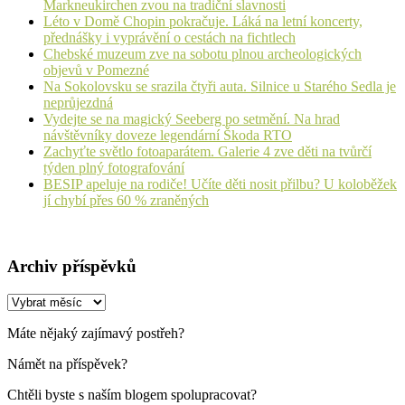
Markneukirchen zvou na tradiční slavnosti
Léto v Domě Chopin pokračuje. Láká na letní koncerty,
přednášky i vyprávění o cestách na fichtlech
Chebské muzeum zve na sobotu plnou archeologických
objevů v Pomezné
Na Sokolovsku se srazila čtyři auta. Silnice u Starého Sedla je
neprůjezdná
Vydejte se na magický Seeberg po setmění. Na hrad
návštěvníky doveze legendární Škoda RTO
Zachyťte světlo fotoaparátem. Galerie 4 zve děti na tvůrčí
týden plný fotografování
BESIP apeluje na rodiče! Učíte děti nosit přilbu? U koloběžek
jí chybí přes 60 % zraněných
Archiv příspěvků
Archiv
příspěvků
Máte nějaký zajímavý postřeh?
Námět na příspěvek?
Chtěli byste s naším blogem spolupracovat?