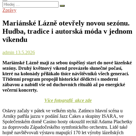
Hledej
…
Zprávy
Mariánské Lázně otevřely novou sezónu.
Hudba, tradice i autorská móda v jednom
víkendu
admin
13.5.2026
Mariánské Lázně mají za sebou úspěšný start do nové lázeňské
sezóny. Druhý květnový víkend provázelo slunečné počasí,
které na kolonády přilákalo tisíce návštěvníků všech generací.
Třídenní program propojil historické dědictví s moderní
zábavou a nabídl vše od duchovních rituálů až po energické
večerní koncerty.
Více fotografií akce zde
Oslavy začaly v pátek ve velkém stylu. Zatímco hlavní scéna u
Arniky patřila jazzu v podání Jazz Cakes a skupiny ISARA, ve
Společenském domě Casino hosty okouzlil recitál Adama Plachetky
za doprovodu Západočeského symfonického orchestru. Lidé také
hojně navštěvovali výstavu mapující 170 let výroby lázeňských