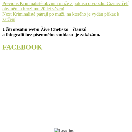
Navigace
Previous
Previous
Kriminalisté obvinili muže z pokusu o vraždu. Cizinec čelí
post:
obvinění a hrozí mu 20 let vězení
pro
Next
Next
Kriminalisté pátrají po muži, na kterého je vydán příkaz k
příspěvek
post:
zatčení
Užití obsahu webu Živé Chebsko – článků
a fotografií bez písemného souhlasu je zakázáno.
FACEBOOK