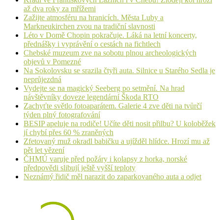
až dva roky za mřížemi
Zažijte atmosféru na hranicích. Města Luby a
Markneukirchen zvou na tradiční slavnosti
Léto v Domě Chopin pokračuje. Láká na letní koncerty,
přednášky i vyprávění o cestách na fichtlech
Chebské muzeum zve na sobotu plnou archeologických
objevů v Pomezné
Na Sokolovsku se srazila čtyři auta. Silnice u Starého Sedla je
neprůjezdná
Vydejte se na magický Seeberg po setmění. Na hrad
návštěvníky doveze legendární Škoda RTO
Zachyťte světlo fotoaparátem. Galerie 4 zve děti na tvůrčí
týden plný fotografování
BESIP apeluje na rodiče! Učíte děti nosit přilbu? U koloběžek
jí chybí přes 60 % zraněných
Zfetovaný muž okradl babičku a ujížděl hlídce. Hrozí mu až
pět let vězení
ČHMÚ varuje před požáry i kolapsy z horka, norské
předpovědi slibují ještě vyšší teploty
Neznámý řidič měl narazit do zaparkovaného auta a odjet