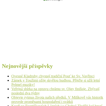
Nejnovější příspěvky
Ovesné Kladruby chystají tradiční Pouť ke Sv. Vavřinci
Zámek v Toužimi ožije skvělou hudbou. Přijďte si užít letní
Pelmel muziky!
Veřejná sbírka na opravu chrámu sv. Olgy finišuje. Zbývají
poslední dva týdny
Objevte rytmus života našich předků. V Milíkově vás historik
provede proměnami hospodaření i svátků
Kradl ve Františkových Lázních i v Chebu! Zloději kol hrozí