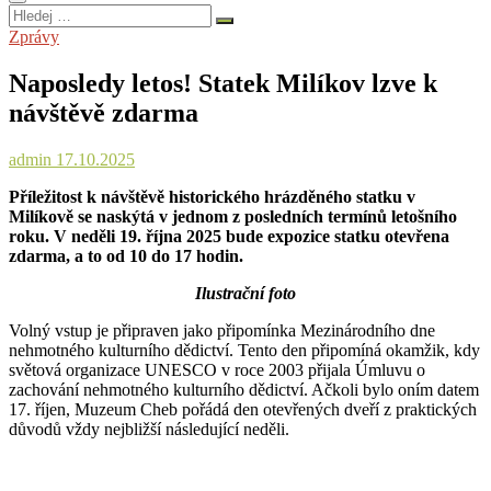
Hledej
…
Zprávy
Naposledy letos! Statek Milíkov lzve k
návštěvě zdarma
admin
17.10.2025
Příležitost k návštěvě historického hrázděného statku v
Milíkově se naskýtá v jednom z posledních termínů letošního
roku. V neděli 19. října 2025 bude expozice statku otevřena
zdarma, a to od 10 do 17 hodin.
Ilustrační foto
Volný vstup je připraven jako připomínka Mezinárodního dne
nehmotného kulturního dědictví. Tento den připomíná okamžik, kdy
světová organizace UNESCO v roce 2003 přijala Úmluvu o
zachování nehmotného kulturního dědictví. Ačkoli bylo oním datem
17. říjen, Muzeum Cheb pořádá den otevřených dveří z praktických
důvodů vždy nejbližší následující neděli.