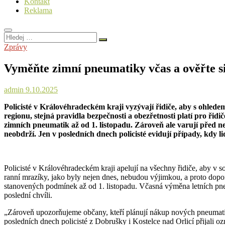
Kontakt
Reklama
Hledej
…
Zprávy
Vyměňte zimní pneumatiky včas a ověřte si 
admin
9.10.2025
Policisté v Královéhradeckém kraji vyzývají řidiče, aby s ohledem
regionu, stejná pravidla bezpečnosti a obezřetnosti platí pro řid
zimních pneumatik až od 1. listopadu. Zároveň ale varují před n
neobdrží. Jen v posledních dnech policisté evidují případy, kdy l
Policisté v Královéhradeckém kraji apelují na všechny řidiče, aby v 
ranní mrazíky, jako byly nejen dnes, nebudou výjimkou, a proto dopo
stanovených podmínek až od 1. listopadu. Včasná výměna letních pne
poslední chvíli.
„Zároveň upozorňujeme občany, kteří plánují nákup nových pneumatik 
posledních dnech policisté z Dobrušky i Kostelce nad Orlicí přijali 