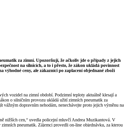
neumatik za zimní. Upozorňují, že ačkoliv jde o případy z jejich
zpečnost na silnicích, a to i přesto, že zákon ukládá povinnost
na výhodné ceny, ale zákazníci po zaplacení objednané zboží
ých vozidel na zimní období. Podzimní teploty aktuálně klesají a
zákon o silničním provozu ukládá užití zimních pneumatik za
ejít vážným dopravním nehodám, nenechávejte proto jejich výměnu na
zně nižších cen,“ uvedla policejní mluvčí Andrea Muzikantová. V
hy zimních pneumatik. Zájemci provedli on-line objednávku, za kterou