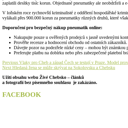
zaplatili desítky tisíc korun. Objednané pneumatiky ale neobdrželi a 
V loňském roce rychnovští kriminalisté z oddělení hospodářské krim
vylákali přes 900.000 korun za pneumatiky různých druhů, které však
Doporučení pro bezpečný nákup pneumatik online:
Nakupujte pouze u ověřených prodejců s jasně uvedenými kont
Prověřte recenze a hodnocení obchodu od ostatních zákazníků.
Dávejte pozor na podezřele nízké ceny – mohou být známkou 
Preferujte platbu na dobírku nebo přes zabezpečené platební br
Navigace
Previous
Previous
Vlaky pro Cheb a západ Čech se testují v Praze. Model prov
Next
post:
Next
Hledaná žena se může skrývat na Sokolovsku a Chebsku
pro
post:
Užití obsahu webu Živé Chebsko – článků
příspěvek
a fotografií bez písemného souhlasu je zakázáno.
FACEBOOK