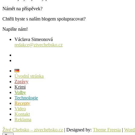
Námět na příspěvek?
Chtěli byste s naším blogem spolupracovat?
Napište nám!
Václava Simeonová
redakce@zivechebsko.cz
facebook
instagram
Úvodní stránka
Zprávy
Krimi
Volby
Technologie
Recepty
Video
Kontakt
Reklama
Živé Chebsko – zivechebsko.cz
| Designed by:
Theme Freesia
|
Word