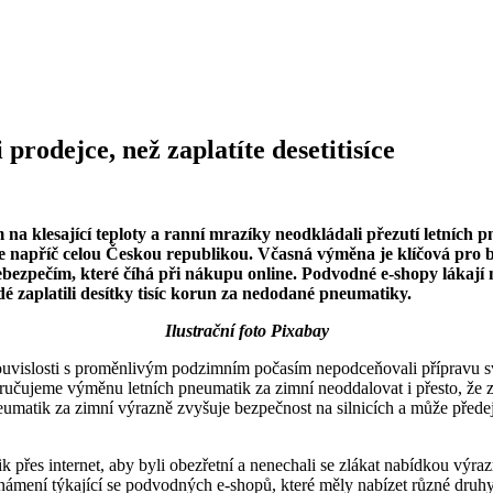
prodejce, než zaplatíte desetitisíce
 na klesající teploty a ranní mrazíky neodkládali přezutí letních p
iče napříč celou Českou republikou. Včasná výměna je klíčová pro be
ebezpečím, které číhá při nákupu online. Podvodné e-shopy lákají 
idé zaplatili desítky tisíc korun za nedodané pneumatiky.
Ilustrační foto Pixabay
souvislosti s proměnlivým podzimním počasím nepodceňovali přípravu sv
ručujeme výměnu letních pneumatik za zimní neoddalovat i přesto, že 
umatik za zimní výrazně zvyšuje bezpečnost na silnicích a může před
přes internet, aby byli obezřetní a nenechali se zlákat nabídkou výra
oznámení týkající se podvodných e-shopů, které měly nabízet různé dru