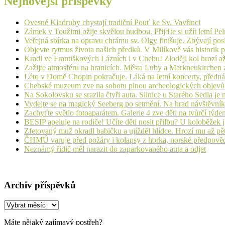
Nejnovější příspěvky
Ovesné Kladruby chystají tradiční Pouť ke Sv. Vavřinci
Zámek v Toužimi ožije skvělou hudbou. Přijďte si užít letní Pe
Veřejná sbírka na opravu chrámu sv. Olgy finišuje. Zbývají pos
Objevte rytmus života našich předků. V Milíkově vás historik
Kradl ve Františkových Lázních i v Chebu! Zloději kol hrozí a
Zažijte atmosféru na hranicích. Města Luby a Markneukirchen z
Léto v Domě Chopin pokračuje. Láká na letní koncerty, přednáš
Chebské muzeum zve na sobotu plnou archeologických objev
Na Sokolovsku se srazila čtyři auta. Silnice u Starého Sedla je
Vydejte se na magický Seeberg po setmění. Na hrad návštěvn
Zachyťte světlo fotoaparátem. Galerie 4 zve děti na tvůrčí týde
BESIP apeluje na rodiče! Učíte děti nosit přilbu? U koloběžek 
Zfetovaný muž okradl babičku a ujížděl hlídce. Hrozí mu až pět
ČHMÚ varuje před požáry i kolapsy z horka, norské předpovědi s
Neznámý řidič měl narazit do zaparkovaného auta a odjet
Archiv příspěvků
Archiv
příspěvků
Máte nějaký zajímavý postřeh?