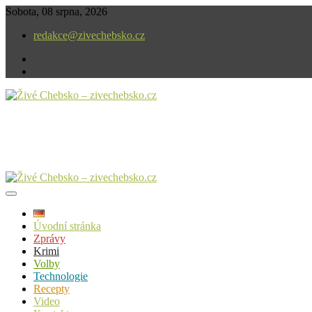
Skip
Sobota, 08 srpna, 2026
to
redakce@zivechebsko.cz
content
facebook
instagram
V našem regionu se stále něco děje.
Živé Chebsko – zivechebsko.cz
Úvodní stránka
Zprávy
Krimi
Volby
Technologie
Recepty
Video