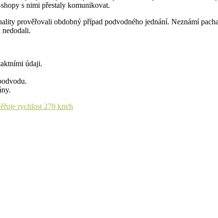
e-shopy s nimi přestaly komunikovat.
inality prověřovali obdobný případ podvodného jednání. Neznámí pacha
 nedodali.
aktními údaji.
podvodu.
ány.
ěřuje rychlost 270 km/h