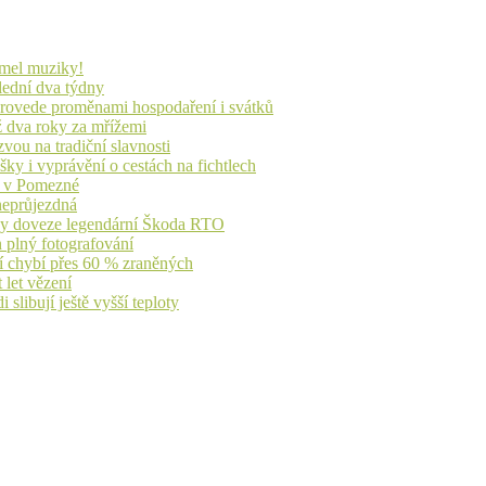
lmel muziky!
lední dva týdny
 provede proměnami hospodaření i svátků
ž dva roky za mřížemi
vou na tradiční slavnosti
ky i vyprávění o cestách na fichtlech
ů v Pomezné
 neprůjezdná
íky doveze legendární Škoda RTO
n plný fotografování
jí chybí přes 60 % zraněných
 let vězení
libují ještě vyšší teploty