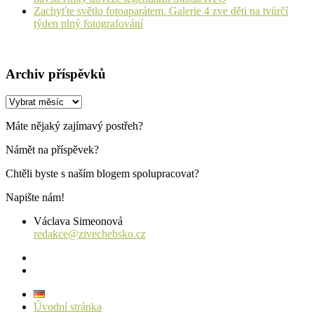
Zachyťte světlo fotoaparátem. Galerie 4 zve děti na tvůrčí
týden plný fotografování
Archiv příspěvků
Archiv
příspěvků
Máte nějaký zajímavý postřeh?
Námět na příspěvek?
Chtěli byste s naším blogem spolupracovat?
Napište nám!
Václava Simeonová
redakce@zivechebsko.cz
facebook
instagram
Úvodní stránka