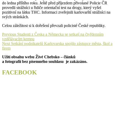
do ledna příštího roku. Ještě před příjezdem přivolané Policie ČR
provedli strážníci u řidiče orientační test na drogy, který vyšel
pozitivní na látku THC. Informaci zveřejnili karlovarští strážníci na
svých stránkách.
Celou záležitost si k dořešení převzali policisté České republiky.
Navigace
Previous
Previous
Studenti z Česka a Německa se setkají na čtyřdenním
post:
vzdělávacím kempu
pro
Next
Next
Setkání podnikatelů Karlovarska spojilo zástupce města, škol a
příspěvek
post:
firem
Užití obsahu webu Živé Chebsko – článků
a fotografií bez písemného souhlasu je zakázáno.
FACEBOOK