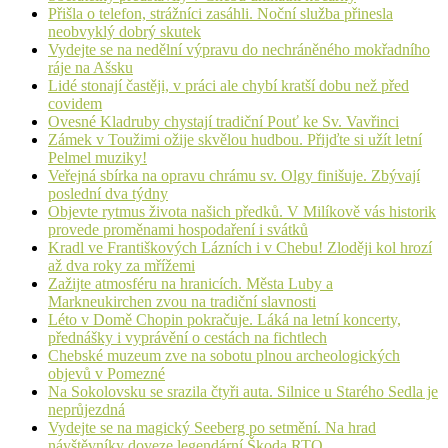
Přišla o telefon, strážníci zasáhli. Noční služba přinesla
neobvyklý dobrý skutek
Vydejte se na nedělní výpravu do nechráněného mokřadního
ráje na Ašsku
Lidé stonají častěji, v práci ale chybí kratší dobu než před
covidem
Ovesné Kladruby chystají tradiční Pouť ke Sv. Vavřinci
Zámek v Toužimi ožije skvělou hudbou. Přijďte si užít letní
Pelmel muziky!
Veřejná sbírka na opravu chrámu sv. Olgy finišuje. Zbývají
poslední dva týdny
Objevte rytmus života našich předků. V Milíkově vás historik
provede proměnami hospodaření i svátků
Kradl ve Františkových Lázních i v Chebu! Zloději kol hrozí
až dva roky za mřížemi
Zažijte atmosféru na hranicích. Města Luby a
Markneukirchen zvou na tradiční slavnosti
Léto v Domě Chopin pokračuje. Láká na letní koncerty,
přednášky i vyprávění o cestách na fichtlech
Chebské muzeum zve na sobotu plnou archeologických
objevů v Pomezné
Na Sokolovsku se srazila čtyři auta. Silnice u Starého Sedla je
neprůjezdná
Vydejte se na magický Seeberg po setmění. Na hrad
návštěvníky doveze legendární Škoda RTO