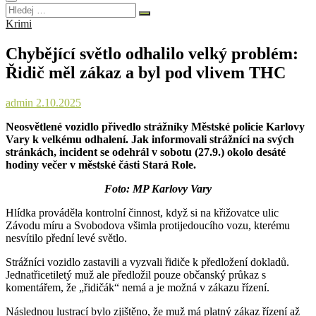
Hledej
…
Krimi
Chybějící světlo odhalilo velký problém:
Řidič měl zákaz a byl pod vlivem THC
admin
2.10.2025
Neosvětlené vozidlo přivedlo strážníky Městské policie Karlovy
Vary k velkému odhalení. Jak informovali strážníci na svých
stránkách, incident se odehrál v sobotu (27.9.) okolo desáté
hodiny večer v městské části Stará Role.
Foto: MP Karlovy Vary
Hlídka prováděla kontrolní činnost, když si na křižovatce ulic
Závodu míru a Svobodova všimla protijedoucího vozu, kterému
nesvítilo přední levé světlo.
Strážníci vozidlo zastavili a vyzvali řidiče k předložení dokladů.
Jednatřicetiletý muž ale předložil pouze občanský průkaz s
komentářem, že „řidičák“ nemá a je možná v zákazu řízení.
Následnou lustrací bylo zjištěno, že muž má platný zákaz řízení až