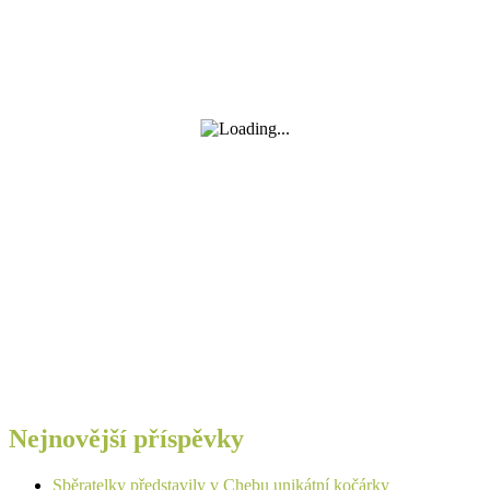
Nejnovější příspěvky
Sběratelky představily v Chebu unikátní kočárky