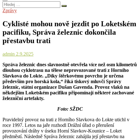
Hledej
…
Zprávy
Cyklisté mohou nově jezdit po Loketském
pacifiku, Správa železnic dokončila
přestavbu trati
admin
2.9.2025
Správa železnic dnes slavnostně otevřela více než osm kilometrů
dlouhou cyklotrasu na tělese neprovozované trati z Horního
Slavkova do Lokte. „Díky štěrkovému povrchu je určena
především pro horská kola,“ říká tiskový mluvčí Správy
železnic, státní organizace Dušan Gavenda. Provoz vlaků na
někdejším Loketském pacifiku připomínají některé zachované
železniční artefakty.
Foto: SŽDC
Pravidelný provoz na trati z Horního Slavkova do Lokte utichl v
roce 1997. Letos na jaře rozhodl Drážní úřad o přerušení
provozování dráhy v úseku Horní Slavkov-Kounice – Loket
předměstí. Následně Správa železnic zahájila její přestavbu na