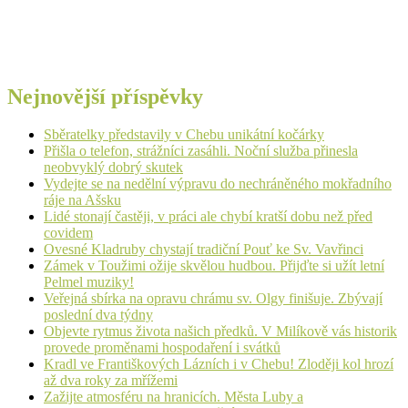
Nejnovější příspěvky
Sběratelky představily v Chebu unikátní kočárky
Přišla o telefon, strážníci zasáhli. Noční služba přinesla
neobvyklý dobrý skutek
Vydejte se na nedělní výpravu do nechráněného mokřadního
ráje na Ašsku
Lidé stonají častěji, v práci ale chybí kratší dobu než před
covidem
Ovesné Kladruby chystají tradiční Pouť ke Sv. Vavřinci
Zámek v Toužimi ožije skvělou hudbou. Přijďte si užít letní
Pelmel muziky!
Veřejná sbírka na opravu chrámu sv. Olgy finišuje. Zbývají
poslední dva týdny
Objevte rytmus života našich předků. V Milíkově vás historik
provede proměnami hospodaření i svátků
Kradl ve Františkových Lázních i v Chebu! Zloději kol hrozí
až dva roky za mřížemi
Zažijte atmosféru na hranicích. Města Luby a