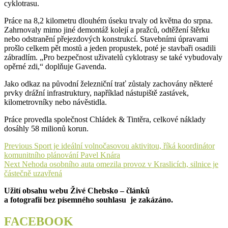
cyklotrasu.
Práce na 8,2 kilometru dlouhém úseku trvaly od května do srpna.
Zahrnovaly mimo jiné demontáž kolejí a pražců, odtěžení štěrku
nebo odstranění přejezdových konstrukcí. Stavebními úpravami
prošlo celkem pět mostů a jeden propustek, poté je stavbaři osadili
zábradlím. „Pro bezpečnost uživatelů cyklotrasy se také vybudovaly
opěrné zdi,“ doplňuje Gavenda.
Jako odkaz na původní železniční trať zůstaly zachovány některé
prvky drážní infrastruktury, například nástupiště zastávek,
kilometrovníky nebo návěstidla.
Práce provedla společnost Chládek & Tintěra, celkové náklady
dosáhly 58 milionů korun.
Navigace
Previous
Previous
Sport je ideální volnočasovou aktivitou, říká koordinátor
post:
komunitního plánování Pavel Knára
pro
Next
Next
Nehoda osobního auta omezila provoz v Kraslicích, silnice je
příspěvek
post:
částečně uzavřená
Užití obsahu webu Živé Chebsko – článků
a fotografií bez písemného souhlasu je zakázáno.
FACEBOOK