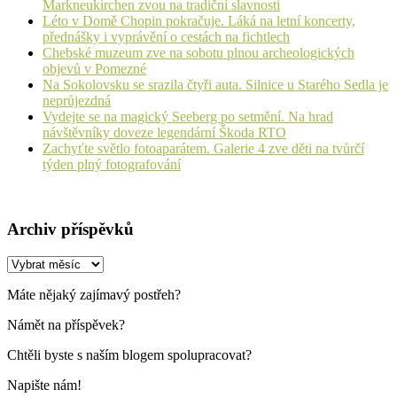
Markneukirchen zvou na tradiční slavnosti
Léto v Domě Chopin pokračuje. Láká na letní koncerty,
přednášky i vyprávění o cestách na fichtlech
Chebské muzeum zve na sobotu plnou archeologických
objevů v Pomezné
Na Sokolovsku se srazila čtyři auta. Silnice u Starého Sedla je
neprůjezdná
Vydejte se na magický Seeberg po setmění. Na hrad
návštěvníky doveze legendární Škoda RTO
Zachyťte světlo fotoaparátem. Galerie 4 zve děti na tvůrčí
týden plný fotografování
Archiv příspěvků
Archiv
příspěvků
Máte nějaký zajímavý postřeh?
Námět na příspěvek?
Chtěli byste s naším blogem spolupracovat?
Napište nám!