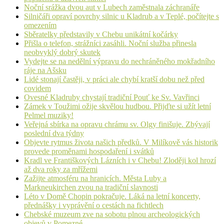
Noční srážka dvou aut v Lubech zaměstnala záchranáře
Silničáři opraví povrchy silnic u Kladrub a v Teplé, počítejte s
omezením
Sběratelky představily v Chebu unikátní kočárky
Přišla o telefon, strážníci zasáhli. Noční služba přinesla
neobvyklý dobrý skutek
Vydejte se na nedělní výpravu do nechráněného mokřadního
ráje na Ašsku
Lidé stonají častěji, v práci ale chybí kratší dobu než před
covidem
Ovesné Kladruby chystají tradiční Pouť ke Sv. Vavřinci
Zámek v Toužimi ožije skvělou hudbou. Přijďte si užít letní
Pelmel muziky!
Veřejná sbírka na opravu chrámu sv. Olgy finišuje. Zbývají
poslední dva týdny
Objevte rytmus života našich předků. V Milíkově vás historik
provede proměnami hospodaření i svátků
Kradl ve Františkových Lázních i v Chebu! Zloději kol hrozí
až dva roky za mřížemi
Zažijte atmosféru na hranicích. Města Luby a
Markneukirchen zvou na tradiční slavnosti
Léto v Domě Chopin pokračuje. Láká na letní koncerty,
přednášky i vyprávění o cestách na fichtlech
Chebské muzeum zve na sobotu plnou archeologických
objevů v Pomezné