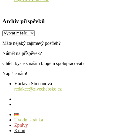
Archiv příspěvků
Archiv
příspěvků
Máte nějaký zajímavý postřeh?
Námět na příspěvek?
Chtěli byste s naším blogem spolupracovat?
Napište nám!
Václava Simeonová
redakce@zivechebsko.cz
facebook
instagram
Úvodní stránka
Zprávy
Krimi