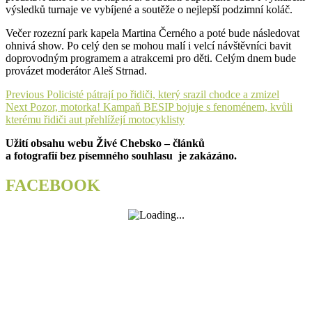
výsledků turnaje ve vybíjené a soutěže o nejlepší podzimní koláč.
Večer rozezní park kapela Martina Černého a poté bude následovat
ohnivá show. Po celý den se mohou malí i velcí návštěvníci bavit
doprovodným programem a atrakcemi pro děti. Celým dnem bude
provázet moderátor Aleš Strnad.
Navigace
Previous
Previous
Policisté pátrají po řidiči, který srazil chodce a zmizel
Next
post:
Next
Pozor, motorka! Kampaň BESIP bojuje s fenoménem, kvůli
pro
post:
kterému řidiči aut přehlížejí motocyklisty
příspěvek
Užití obsahu webu Živé Chebsko – článků
a fotografií bez písemného souhlasu je zakázáno.
FACEBOOK