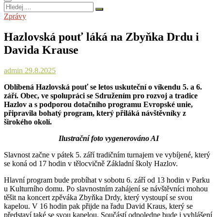
Hledej
…
Zprávy
Hazlovská pouť láká na Zbyňka Drdu i
Davida Krause
admin
29.8.2025
Oblíbená Hazlovská pouť se letos uskuteční o víkendu 5. a 6.
září. Obec, ve spolupráci se Sdružením pro rozvoj a tradice
Hazlov a s podporou dotačního programu Evropské unie,
připravila bohatý program, který přiláká návštěvníky z
širokého okolí.
Ilustrační foto vygenerováno AI
Slavnost začne v pátek 5. září tradičním turnajem ve vybíjené, který
se koná od 17 hodin v tělocvičně Základní školy Hazlov.
Hlavní program bude probíhat v sobotu 6. září od 13 hodin v Parku
u Kulturního domu. Po slavnostním zahájení se návštěvníci mohou
těšit na koncert zpěváka Zbyňka Drdy, který vystoupí se svou
kapelou. V 16 hodin pak přijde na řadu David Kraus, který se
představí také se svou kapelou. Součástí odpoledne bude i vyhlášení