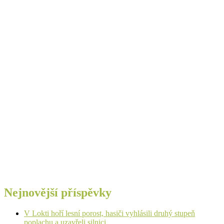
Nejnovější příspěvky
V Lokti hoří lesní porost, hasiči vyhlásili druhý stupeň
poplachu a uzavřeli silnici