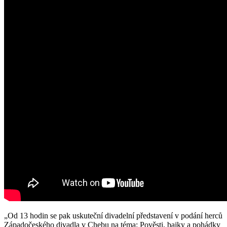
„Od 13 hodin se pak uskuteční divadelní představení v podání herců
Západočeského divadla v Chebu na téma: Pověsti, bajky a pohádky