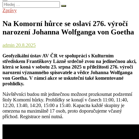
Hledej
…
Zprávy
Na Komorní hůrce se oslaví 276. výročí
narození Johanna Wolfganga von Goetha
admin
20.8.2025
Geofyzikální ústav AV ČR ve spolupráci s Kulturním
střediskem Františkovy Lázně srdečně zvou na jedinečnou akci,
která se koná v sobotu 23. srpna 2025 u příležitosti 276. výročí
narození významného spisovatele a vědce Johanna Wolfganga
von Goetha. V rámci akce se uskuteční také komentované
prohlídky.
Návštěvníci budou mít jedinečnou možnost prozkoumat podzemní
štoly Komorní hůrky. Prohlídky se konají v časech 11:00, 11:40,
12:20, 13:40, 14:20, 15:00 a 15:40. Kapacita každé skupiny je
omezena na maximálně 17 osob, proto doporučujeme včasný
příchod. Registrace není nutná.