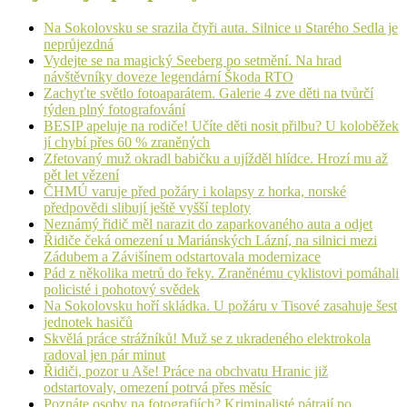
Na Sokolovsku se srazila čtyři auta. Silnice u Starého Sedla je
neprůjezdná
Vydejte se na magický Seeberg po setmění. Na hrad
návštěvníky doveze legendární Škoda RTO
Zachyťte světlo fotoaparátem. Galerie 4 zve děti na tvůrčí
týden plný fotografování
BESIP apeluje na rodiče! Učíte děti nosit přilbu? U koloběžek
jí chybí přes 60 % zraněných
Zfetovaný muž okradl babičku a ujížděl hlídce. Hrozí mu až
pět let vězení
ČHMÚ varuje před požáry i kolapsy z horka, norské
předpovědi slibují ještě vyšší teploty
Neznámý řidič měl narazit do zaparkovaného auta a odjet
Řidiče čeká omezení u Mariánských Lázní, na silnici mezi
Zádubem a Závišínem odstartovala modernizace
Pád z několika metrů do řeky. Zraněnému cyklistovi pomáhali
policisté i pohotový svědek
Na Sokolovsku hoří skládka. U požáru v Tisové zasahuje šest
jednotek hasičů
Skvělá práce strážníků! Muž se z ukradeného elektrokola
radoval jen pár minut
Řidiči, pozor u Aše! Práce na obchvatu Hranic již
odstartovaly, omezení potrvá přes měsíc
Poznáte osoby na fotografiích? Kriminalisté pátrají po