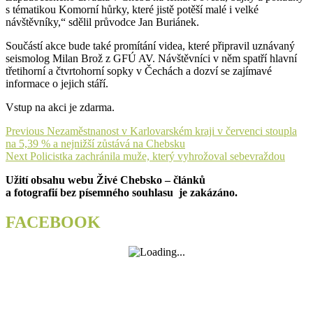
s tématikou Komorní hůrky, které jistě potěší malé i velké
návštěvníky,“ sdělil průvodce Jan Buriánek.
Součástí akce bude také promítání videa, které připravil uznávaný
seismolog Milan Brož z GFÚ AV. Návštěvníci v něm spatří hlavní
třetihorní a čtvrtohorní sopky v Čechách a dozví se zajímavé
informace o jejich stáří.
Vstup na akci je zdarma.
Navigace
Previous
Previous
Nezaměstnanost v Karlovarském kraji v červenci stoupla
post:
na 5,39 % a nejnižší zůstává na Chebsku
pro
Next
Next
Policistka zachránila muže, který vyhrožoval sebevraždou
příspěvek
post:
Užití obsahu webu Živé Chebsko – článků
a fotografií bez písemného souhlasu je zakázáno.
FACEBOOK