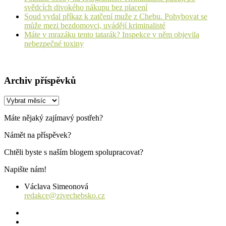
svědcích divokého nákupu bez placení
Soud vydal příkaz k zatčení muže z Chebu. Pohybovat se
může mezi bezdomovci, uvádějí kriminalisté
Máte v mrazáku tento tatarák? Inspekce v něm objevila
nebezpečné toxiny
Archiv příspěvků
Archiv
příspěvků
Máte nějaký zajímavý postřeh?
Námět na příspěvek?
Chtěli byste s naším blogem spolupracovat?
Napište nám!
Václava Simeonová
redakce@zivechebsko.cz
facebook
instagram