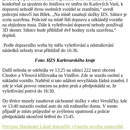
konkrétně za sjezdem do Jenišova ve směru do Karlových Varů, k
dopravní nehodě dvou osobních vozidel se zraněním,“ uvedl
policejní mluvčí Jan Bílek. „Na místě zasahují složky IZS. Silnice je
zcela uzavřena. Policisté na místě řídí dopravu a odklánějí vozidla
na objízdnou trasu. Dále k vyšetřování dopravní nehody používají
3D skener. Silnice bude přibližně dvě hodiny zcela uzavřena,“
doplnil.
Podle dopravního webu by mělo vyšetřování a odstraňování
následků nehody trvat přibližně do 16:36.
Foto: HZS Karlovarského kraje
Další nehoda se odehrála ve 13:25 na silnici 222 mezi obcemi
Chodov a Vřesová křižovatka na Vintířov. Zde se srazilo osobní a
nákladní vozidlo. Naštěstí si tato událost nevyžádala žádná zranění. I
zde je však provoz omezen na jeden pruh a předpokládá se, že
vyšetřování potrvá do 16:30.
Do třetice musely zasahovat záchranné složky v obci Verušičky, kde
ve 13:40 narazilo osobní auto do zdi rodinného domu. V tomto
případě je místo průjezdné se zvýšenou opatrností a policie
předpokládá ukončení šetření do 15:45.
Navigace
Previous
Previous
Mariánské Lázně dokončily výstavbu nového parkoviště,