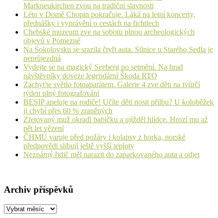
Markneukirchen zvou na tradiční slavnosti
Léto v Domě Chopin pokračuje. Láká na letní koncerty,
přednášky i vyprávění o cestách na fichtlech
Chebské muzeum zve na sobotu plnou archeologických
objevů v Pomezné
Na Sokolovsku se srazila čtyři auta. Silnice u Starého Sedla je
neprůjezdná
Vydejte se na magický Seeberg po setmění. Na hrad
návštěvníky doveze legendární Škoda RTO
Zachyťte světlo fotoaparátem. Galerie 4 zve děti na tvůrčí
týden plný fotografování
BESIP apeluje na rodiče! Učíte děti nosit přilbu? U koloběžek
jí chybí přes 60 % zraněných
Zfetovaný muž okradl babičku a ujížděl hlídce. Hrozí mu až
pět let vězení
ČHMÚ varuje před požáry i kolapsy z horka, norské
předpovědi slibují ještě vyšší teploty
Neznámý řidič měl narazit do zaparkovaného auta a odjet
Archiv příspěvků
Archiv
příspěvků