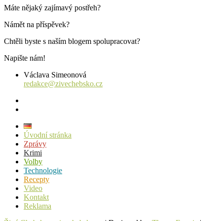
Máte nějaký zajímavý postřeh?
Námět na příspěvek?
Chtěli byste s naším blogem spolupracovat?
Napište nám!
Václava Simeonová
redakce@zivechebsko.cz
facebook
instagram
Úvodní stránka
Zprávy
Krimi
Volby
Technologie
Recepty
Video
Kontakt
Reklama