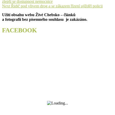
post:
zlepší se dostupnost nemocnice
pro
Next
Next
Řidič pod vlivem drog a se zákazem řízení ujížděl policii
příspěvek
post:
Užití obsahu webu Živé Chebsko – článků
a fotografií bez písemného souhlasu je zakázáno.
FACEBOOK