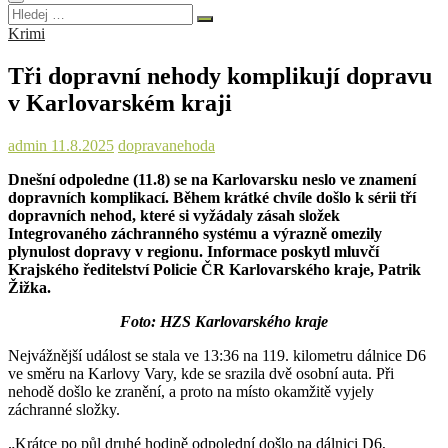
Hledej
…
Krimi
Tři dopravní nehody komplikují dopravu
v Karlovarském kraji
admin
11.8.2025
doprava
nehoda
Dnešní odpoledne (11.8) se na Karlovarsku neslo ve znamení
dopravních komplikací. Během krátké chvíle došlo k sérii tří
dopravních nehod, které si vyžádaly zásah složek
Integrovaného záchranného systému a výrazně omezily
plynulost dopravy v regionu. Informace poskytl mluvčí
Krajského ředitelství Policie ČR Karlovarského kraje, Patrik
Žižka.
Foto: HZS Karlovarského kraje
Nejvážnější událost se stala ve 13:36 na 119. kilometru dálnice D6
ve směru na Karlovy Vary, kde se srazila dvě osobní auta. Při
nehodě došlo ke zranění, a proto na místo okamžitě vyjely
záchranné složky.
„Krátce po půl druhé hodině odpolední došlo na dálnici D6,