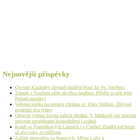
Nejnovější příspěvky
Ovesné Kladruby chystají tradiční Pouť ke Sv. Vavřinci
Zámek v Toužimi ožije skvělou hudbou. Přijďte si užít letní
Pelmel muziky!
Veřejná sbírka na opravu chrámu sv. Olgy finišuje. Zbývají
poslední dva týdny
Objevte rytmus života našich předků. V Milíkově vás historik
provede proměnami hospodaření i svátků
Kradl ve Františkových Lázních i v Chebu! Zloději kol hrozí
až dva roky za mřížemi
Zažijte atmosféru na hranicích. Města Luby a