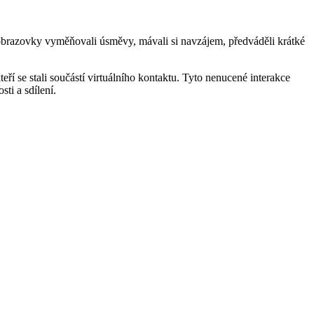
s obrazovky vyměňovali úsměvy, mávali si navzájem, předváděli krátké
ří se stali součástí virtuálního kontaktu. Tyto nenucené interakce
ti a sdílení.