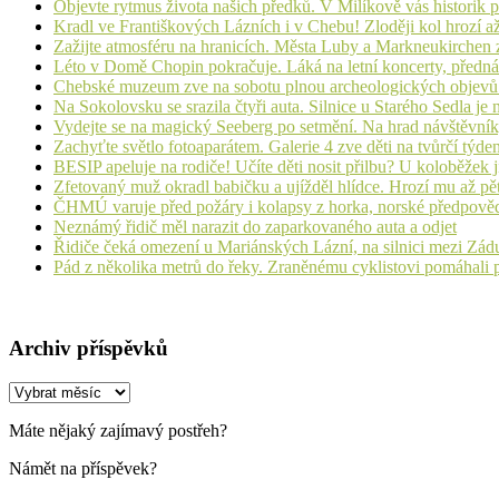
Objevte rytmus života našich předků. V Milíkově vás historik
Kradl ve Františkových Lázních i v Chebu! Zloději kol hrozí a
Zažijte atmosféru na hranicích. Města Luby a Markneukirchen z
Léto v Domě Chopin pokračuje. Láká na letní koncerty, přednáš
Chebské muzeum zve na sobotu plnou archeologických objev
Na Sokolovsku se srazila čtyři auta. Silnice u Starého Sedla je
Vydejte se na magický Seeberg po setmění. Na hrad návštěvn
Zachyťte světlo fotoaparátem. Galerie 4 zve děti na tvůrčí týde
BESIP apeluje na rodiče! Učíte děti nosit přilbu? U koloběžek 
Zfetovaný muž okradl babičku a ujížděl hlídce. Hrozí mu až pět
ČHMÚ varuje před požáry i kolapsy z horka, norské předpovědi s
Neznámý řidič měl narazit do zaparkovaného auta a odjet
Řidiče čeká omezení u Mariánských Lázní, na silnici mezi Zá
Pád z několika metrů do řeky. Zraněnému cyklistovi pomáhali p
Archiv příspěvků
Archiv
příspěvků
Máte nějaký zajímavý postřeh?
Námět na příspěvek?