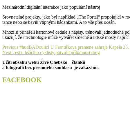
Mezinárodní digitální interakce jako populární nástroj
Srovnatelné projekty, jako byl například „The Portal“ propojující v 
tance nebo se bavili vtipnými hádankami. A to vše přes oceán.
Mnozí si přinášeli kartonové cedule s nápisy, trénovali jednoduché po
ukazují, že i technologie může vytvářet srdečné a lidské mosty napříč 
Navigace
Previous
Previous
#hudBADoulic! U Františkova pramene zahraje Kapela 35. 
Next
post:
Next
Test u ležícího cyklisty potvrdil přítomnost drog
pro
post:
Užití obsahu webu Živé Chebsko – článků
příspěvek
a fotografií bez písemného souhlasu je zakázáno.
FACEBOOK