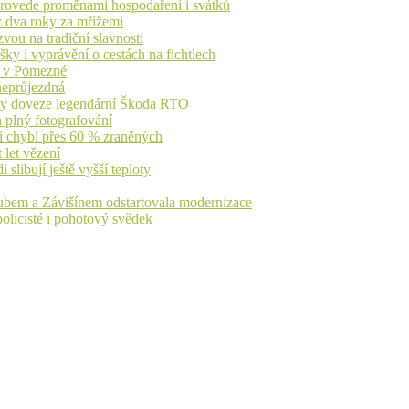
 provede proměnami hospodaření i svátků
ž dva roky za mřížemi
vou na tradiční slavnosti
ky i vyprávění o cestách na fichtlech
ů v Pomezné
 neprůjezdná
íky doveze legendární Škoda RTO
n plný fotografování
jí chybí přes 60 % zraněných
 let vězení
libují ještě vyšší teploty
dubem a Závišínem odstartovala modernizace
olicisté i pohotový svědek