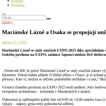
Kontakt
Reklama
Hledej
…
Zprávy
Mariánské Lázně a Osaka se propojují un
admin
31.7.2025
Mariánské Lázně se staly součástí EXPO 2025 díky speciálnímu
českého pavilonu na EXPO, zatímco Japonci mohou živě sledovat 
„Velmi mě těší, že právě Mariánské Lázně se staly součástí tohoto vý
kilometry. Pokud máme přátele či blízké přímo v Osace, je to krásná 
přenosu. Kdo ví, možná se něčeho podobného dočkáme i u nás,“ říká 
Výstava českého pavilonu na EXPO 2025 budí nadšení. Jeho budovu tvo
evropskou architekturu – kolonádu v Mariánských Lázních.
Videomost je zpřístupněn každý den od 8:00 do 14:00 našeho času (v O
vzkazy – nápisy, gesta nebo jednoduchá sdělení.