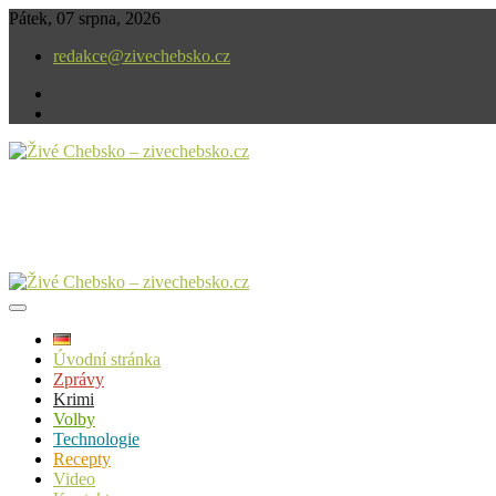
Skip
Pátek, 07 srpna, 2026
to
redakce@zivechebsko.cz
content
facebook
instagram
V našem regionu se stále něco děje.
Živé Chebsko – zivechebsko.cz
Úvodní stránka
Zprávy
Krimi
Volby
Technologie
Recepty
Video