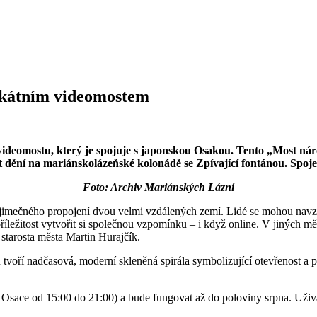
ikátním videomostem
 videomostu, který je spojuje s japonskou Osakou. Tento „Most 
dění na mariánskolázeňské kolonádě se Zpívající fontánou. Spoje
Foto: Archiv Mariánských Lázní
jimečného propojení dvou velmi vzdálených zemí. Lidé se mohou navzáje
příležitost vytvořit si společnou vzpomínku – i když online. V jiných 
starosta města Martin Hurajčík.
ří nadčasová, moderní skleněná spirála symbolizující otevřenost a pr
sace od 15:00 do 21:00) a bude fungovat až do poloviny srpna. Uživate