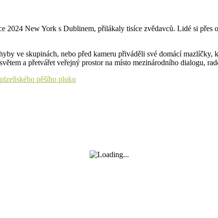
roce 2024 New York s Dublinem, přilákaly tisíce zvědavců. Lidé si pře
hyby ve skupinách, nebo před kameru přiváděli své domácí mazlíčky, kte
světem a přetvářet veřejný prostor na místo mezinárodního dialogu, rados
plzeňského pěšího pluku