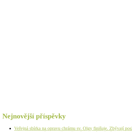
Nejnovější příspěvky
Veřejná sbírka na opravu chrámu sv. Olgy finišuje. Zbývají pos