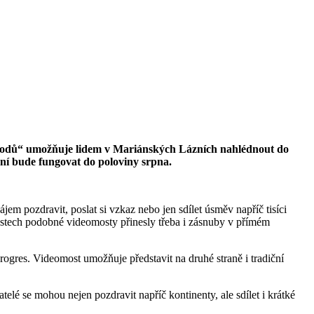
národů“ umožňuje lidem v Mariánských Lázních nahlédnout do
ní bude fungovat do poloviny srpna.
m pozdravit, poslat si vzkaz nebo jen sdílet úsměv napříč tisíci
městech podobné videomosty přinesly třeba i zásnuby v přímém
ogres. Videomost umožňuje představit na druhé straně i tradiční
lé se mohou nejen pozdravit napříč kontinenty, ale sdílet i krátké