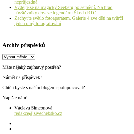
neprůjezdná
Vydejte se na magický Seeberg po setmění. Na hrad
návštěvníky doveze legendární Škoda RTO
Zachyťte světlo fotoaparátem. Galerie 4 zve děti na tvůrčí
týden plný fotografování
Archiv příspěvků
Archiv
příspěvků
Máte nějaký zajímavý postřeh?
Námět na příspěvek?
Chtěli byste s naším blogem spolupracovat?
Napište nám!
Václava Simeonová
redakce@zivechebsko.cz
facebook
instagram