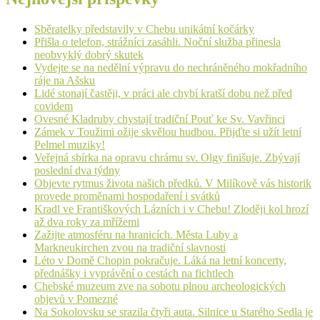
Sběratelky představily v Chebu unikátní kočárky
Přišla o telefon, strážníci zasáhli. Noční služba přinesla
neobvyklý dobrý skutek
Vydejte se na nedělní výpravu do nechráněného mokřadního
ráje na Ašsku
Lidé stonají častěji, v práci ale chybí kratší dobu než před
covidem
Ovesné Kladruby chystají tradiční Pouť ke Sv. Vavřinci
Zámek v Toužimi ožije skvělou hudbou. Přijďte si užít letní
Pelmel muziky!
Veřejná sbírka na opravu chrámu sv. Olgy finišuje. Zbývají
poslední dva týdny
Objevte rytmus života našich předků. V Milíkově vás historik
provede proměnami hospodaření i svátků
Kradl ve Františkových Lázních i v Chebu! Zloději kol hrozí
až dva roky za mřížemi
Zažijte atmosféru na hranicích. Města Luby a
Markneukirchen zvou na tradiční slavnosti
Léto v Domě Chopin pokračuje. Láká na letní koncerty,
přednášky i vyprávění o cestách na fichtlech
Chebské muzeum zve na sobotu plnou archeologických
objevů v Pomezné
Na Sokolovsku se srazila čtyři auta. Silnice u Starého Sedla je