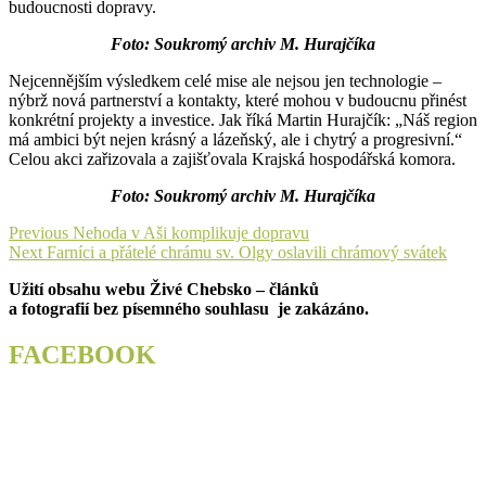
budoucnosti dopravy.
Foto: Soukromý archiv M. Hurajčíka
Nejcennějším výsledkem celé mise ale nejsou jen technologie –
nýbrž nová partnerství a kontakty, které mohou v budoucnu přinést
konkrétní projekty a investice. Jak říká Martin Hurajčík: „Náš region
má ambici být nejen krásný a lázeňský, ale i chytrý a progresivní.“
Celou akci zařizovala a zajišťovala Krajská hospodářská komora.
Foto: Soukromý archiv M. Hurajčíka
Navigace
Previous
Previous
Nehoda v Aši komplikuje dopravu
Next
post:
Next
Farníci a přátelé chrámu sv. Olgy oslavili chrámový svátek
pro
post:
Užití obsahu webu Živé Chebsko – článků
příspěvek
a fotografií bez písemného souhlasu je zakázáno.
FACEBOOK