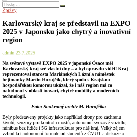
Hledej
…
Zprávy
Karlovarský kraj se představil na EXPO
2025 v Japonsku jako chytrý a inovativní
region
admin
23.7.2025
Na světové výstavě EXPO 2025 v japonské Ósace měl
Karlovarský kraj své vlastní dny – a byl opravdu vidět! Kraj
reprezentoval starosta Mariánských Lázní a náměstek
hejtmanky Martin Hurajčík, který spolu s Krajskou
hospodářskou komorou ukázal, že i náš region má co
nabídnout v oblasti inovací, chytré mobility a moderních
technologií.
Foto: Soukromý archiv M. Hurajčíka
Byly představeny projekty jako například drony pro záchranu
životů, senzory pro kontrolu mostů, autonomní svozové vozidlo,
minibus bez řidiče i 5G infrastruktura pro náš kraj. Velký zájem
vzbudila i autonomní formule od studentů z ČVUT a diskuze o