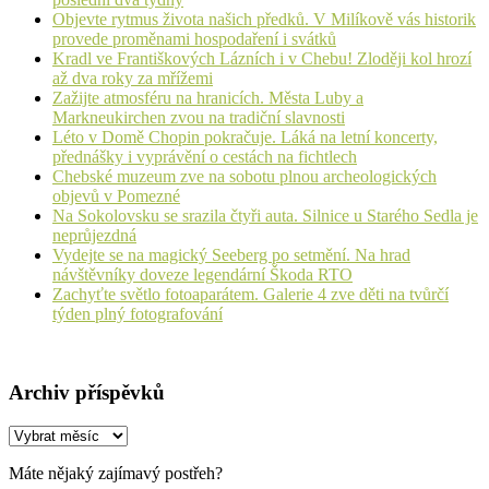
Objevte rytmus života našich předků. V Milíkově vás historik
provede proměnami hospodaření i svátků
Kradl ve Františkových Lázních i v Chebu! Zloději kol hrozí
až dva roky za mřížemi
Zažijte atmosféru na hranicích. Města Luby a
Markneukirchen zvou na tradiční slavnosti
Léto v Domě Chopin pokračuje. Láká na letní koncerty,
přednášky i vyprávění o cestách na fichtlech
Chebské muzeum zve na sobotu plnou archeologických
objevů v Pomezné
Na Sokolovsku se srazila čtyři auta. Silnice u Starého Sedla je
neprůjezdná
Vydejte se na magický Seeberg po setmění. Na hrad
návštěvníky doveze legendární Škoda RTO
Zachyťte světlo fotoaparátem. Galerie 4 zve děti na tvůrčí
týden plný fotografování
Archiv příspěvků
Archiv
příspěvků
Máte nějaký zajímavý postřeh?