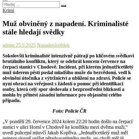
Hledej
…
Krimi
Muž obviněný z napadení. Kriminalisté
stále hledají svědky
admin
25.5.2025
Napadení
svědek
Sokolovští kriminalisté intenzivně pátrají po klíčovém svědkovi
brutálního konfliktu, který se odehrál koncem července na
čerpací stanici v Chodově. Incident, při kterém jednatřicetiletý
muž úderem pěstí poslal mladšího muže do bezvědomí, vedl k
obvinění útočníka z výtržnictví a ublížení na zdraví. Policie se
nyní obrací na veřejnost s žádostí o pomoc při identifikaci
osoby, která celý spor sledovala z bezprostřední blízkosti a
mohla by přinést zásadní informace pro objasnění celého
případu.
Foto: Policie ČR
„V pondělí 29. července 2024 kolem 22:20 hodin došlo na čerpací
stanici v ulici Horní v Chodově ke konfliktu mezi dvěma muži,“
uvedl policejní mluvčí Jakub Kopřiva. „Jednatřicetiletý muž měl
nejprve slovně urážet pětadvacetiletého muže, po chvíli měl jít