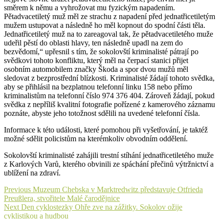
směrem k němu a vyhrožovat mu fyzickým napadením.
Pětadvacetiletý muž měl ze strachu z napadení před jednatřicetiletým
mužem ustupovat a následně ho měl kopnout do spodní části těla.
Jednatřicetiletý muž na to zareagoval tak, že pětadvacetiletého muže
udeřil pěstí do oblasti hlavy, ten následně upadl na zem do
bezvědomí,“ upřesnil s tím, že sokolovští kriminalisté pátrají po
svědkovi tohoto konfliktu, který měl na čerpací stanici přijet
osobním automobilem značky Škoda a spor dvou mužů měl
sledovat z bezprostřední blízkosti. Kriminalisté žádají tohoto svědka,
aby se přihlásil na bezplatnou telefonní linku 158 nebo přímo
kriminalistům na telefonní číslo 974 376 404. Zároveň žádají, pokud
svědka z nepříliš kvalitní fotografie pořízené z kamerového záznamu
poznáte, abyste jeho totožnost sdělili na uvedené telefonní čísla.
Informace k této události, které pomohou při vyšetřování, je taktéž
možné sdělit policistům na kterémkoliv obvodním oddělení.
Sokolovští kriminalisté zahájili trestní stíhání jednatřicetiletého muže
z Karlových Varů, kterého obvinili ze spáchání přečinů výtržnictví a
ublížení na zdraví.
Navigace
Previous
Previous
Muzeum Chebska v Marktredwitz představuje Otfrieda
post:
Preußlera, stvořitele Malé čarodějnice
pro
Next
Next
Den cyklostezky Ohře zve na zážitky. Sokolov ožije
příspěvek
post:
cyklistikou a hudbou