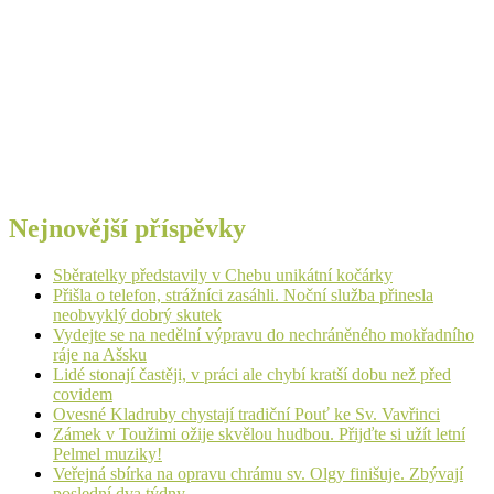
Nejnovější příspěvky
Sběratelky představily v Chebu unikátní kočárky
Přišla o telefon, strážníci zasáhli. Noční služba přinesla
neobvyklý dobrý skutek
Vydejte se na nedělní výpravu do nechráněného mokřadního
ráje na Ašsku
Lidé stonají častěji, v práci ale chybí kratší dobu než před
covidem
Ovesné Kladruby chystají tradiční Pouť ke Sv. Vavřinci
Zámek v Toužimi ožije skvělou hudbou. Přijďte si užít letní
Pelmel muziky!
Veřejná sbírka na opravu chrámu sv. Olgy finišuje. Zbývají
poslední dva týdny