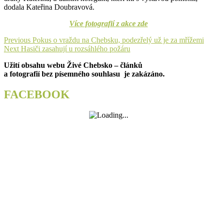
dodala Kateřina Doubravová.
Více fotografií z akce zde
Navigace
Previous
Previous
Pokus o vraždu na Chebsku, podezřelý už je za mřížemi
Next
post:
Next
Hasiči zasahují u rozsáhlého požáru
pro
post:
Užití obsahu webu Živé Chebsko – článků
příspěvek
a fotografií bez písemného souhlasu je zakázáno.
FACEBOOK