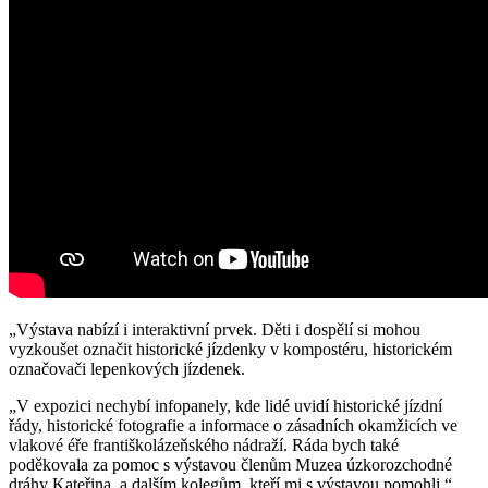
„Výstava nabízí i interaktivní prvek. Děti i dospělí si mohou
vyzkoušet označit historické jízdenky v kompostéru, historickém
označovači lepenkových jízdenek.
„V expozici nechybí infopanely, kde lidé uvidí historické jízdní
řády, historické fotografie a informace o zásadních okamžicích ve
vlakové éře františkolázeňského nádraží. Ráda bych také
poděkovala za pomoc s výstavou členům Muzea úzkorozchodné
dráhy Kateřina, a dalším kolegům, kteří mi s výstavou pomohli,“