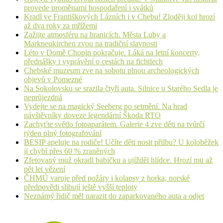
provede proměnami hospodaření i svátků
Kradl ve Františkových Lázních i v Chebu! Zloději kol hrozí
až dva roky za mřížemi
Zažijte atmosféru na hranicích. Města Luby a
Markneukirchen zvou na tradiční slavnosti
Léto v Domě Chopin pokračuje. Láká na letní koncerty,
přednášky i vyprávění o cestách na fichtlech
Chebské muzeum zve na sobotu plnou archeologických
objevů v Pomezné
Na Sokolovsku se srazila čtyři auta. Silnice u Starého Sedla je
neprůjezdná
Vydejte se na magický Seeberg po setmění. Na hrad
návštěvníky doveze legendární Škoda RTO
Zachyťte světlo fotoaparátem. Galerie 4 zve děti na tvůrčí
týden plný fotografování
BESIP apeluje na rodiče! Učíte děti nosit přilbu? U koloběžek
jí chybí přes 60 % zraněných
Zfetovaný muž okradl babičku a ujížděl hlídce. Hrozí mu až
pět let vězení
ČHMÚ varuje před požáry i kolapsy z horka, norské
předpovědi slibují ještě vyšší teploty
Neznámý řidič měl narazit do zaparkovaného auta a odjet