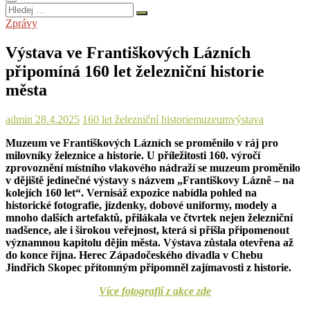
Hledej
…
Zprávy
Výstava ve Františkových Lázních
připomíná 160 let železniční historie
města
admin
28.4.2025
160 let železniční historie
muzeum
výstava
Muzeum ve Františkových Lázních se proměnilo v ráj pro
milovníky železnice a historie. U příležitosti 160. výročí
zprovoznění místního vlakového nádraží se muzeum proměnilo
v dějiště jedinečné výstavy s názvem „Františkovy Lázně – na
kolejích 160 let“. Vernisáž expozice nabídla pohled na
historické fotografie, jízdenky, dobové uniformy, modely a
mnoho dalších artefaktů, přilákala ve čtvrtek nejen železniční
nadšence, ale i širokou veřejnost, která si přišla připomenout
významnou kapitolu dějin města. Výstava zůstala otevřena až
do konce října. Herec Západočeského divadla v Chebu
Jindřich Skopec přítomným připomněl zajímavosti z historie.
Více fotografií z akce zde