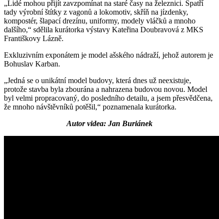
„Lidé mohou přijít zavzpomínat na staré časy na železnici. Spatří
tady výrobní štítky z vagonů a lokomotiv, skříň na jízdenky,
kompostér, šlapací drezínu, uniformy, modely vláčků a mnoho
dalšího,“ sdělila kurátorka výstavy Kateřina Doubravová z MKS
Františkovy Lázně.
Exkluzivním exponátem je model ašského nádraží, jehož autorem je
Bohuslav Karban.
„Jedná se o unikátní model budovy, která dnes už neexistuje,
protože stavba byla zbourána a nahrazena budovou novou. Model
byl velmi propracovaný, do posledního detailu, a jsem přesvědčena,
že mnoho návštěvníků potěšil,“ poznamenala kurátorka.
Autor videa: Jan Buriánek