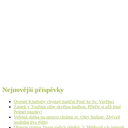
Nejnovější příspěvky
Ovesné Kladruby chystají tradiční Pouť ke Sv. Vavřinci
Zámek v Toužimi ožije skvělou hudbou. Přijďte si užít letní
Pelmel muziky!
Veřejná sbírka na opravu chrámu sv. Olgy finišuje. Zbývají
poslední dva týdny
Objevte rytmus života našich předků. V Milíkově vás historik