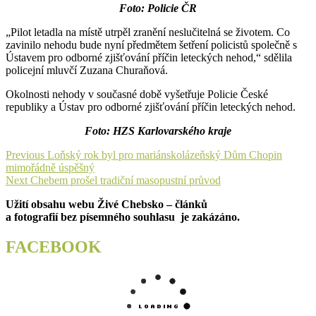
Foto: Policie ČR
„Pilot letadla na místě utrpěl zranění neslučitelná se životem. Co
zavinilo nehodu bude nyní předmětem šetření policistů společně s
Ústavem pro odborné zjišťování příčin leteckých nehod,“ sdělila
policejní mluvčí Zuzana Churaňová.
Okolnosti nehody v současné době vyšetřuje Policie České
republiky a Ústav pro odborné zjišťování příčin leteckých nehod.
Foto: HZS Karlovarského kraje
Navigace
Previous
Previous
Loňský rok byl pro mariánskolázeňský Dům Chopin
post:
mimořádně úspěšný
pro
Next
Next
Chebem prošel tradiční masopustní průvod
příspěvek
post:
Užití obsahu webu Živé Chebsko – článků
a fotografií bez písemného souhlasu je zakázáno.
FACEBOOK