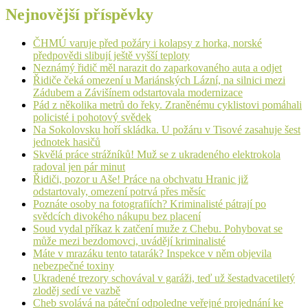
Nejnovější příspěvky
ČHMÚ varuje před požáry i kolapsy z horka, norské
předpovědi slibují ještě vyšší teploty
Neznámý řidič měl narazit do zaparkovaného auta a odjet
Řidiče čeká omezení u Mariánských Lázní, na silnici mezi
Zádubem a Závišínem odstartovala modernizace
Pád z několika metrů do řeky. Zraněnému cyklistovi pomáhali
policisté i pohotový svědek
Na Sokolovsku hoří skládka. U požáru v Tisové zasahuje šest
jednotek hasičů
Skvělá práce strážníků! Muž se z ukradeného elektrokola
radoval jen pár minut
Řidiči, pozor u Aše! Práce na obchvatu Hranic již
odstartovaly, omezení potrvá přes měsíc
Poznáte osoby na fotografiích? Kriminalisté pátrají po
svědcích divokého nákupu bez placení
Soud vydal příkaz k zatčení muže z Chebu. Pohybovat se
může mezi bezdomovci, uvádějí kriminalisté
Máte v mrazáku tento tatarák? Inspekce v něm objevila
nebezpečné toxiny
Ukradené trezory schovával v garáži, teď už šestadvacetiletý
zloděj sedí ve vazbě
Cheb svolává na páteční odpoledne veřejné projednání ke