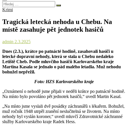
Hledej
…
Krimi
Tragická letecká nehoda u Chebu. Na
místě zasahuje pět jednotek hasičů
admin
2.3.2025
Dnes (2.3.), krátce po patnácté hodině, zasahovali hasiči u
letecké dopravní nehody, která se stala u Chebu nedaleko
Letiště Cheb. Podle mluvčího hasičů Karlovarského kraje
Martina Kasala se jednalo o pád malého letadla. Muž nehodu
bohužel nepřežil.
Foto: HZS Karlovarského kraje
„Oznámení o nehodě jsme přijali v neděli krátce po patnácté hodině.
Na místo bylo povoláno pět jednotek hasičů,“ uvedl Martin Kasal.
„Na místo jsme vyslali dvě posádky záchranářů s lékařem. Bohužel,
muž ročník 1948 utrpěl zranění neslučitelná se životem. Na místo
nehody byl vyslán koroner,“ uvedl mluvčí Zdravotnické záchranné
služby Karlovarského kraje Radek Hess.