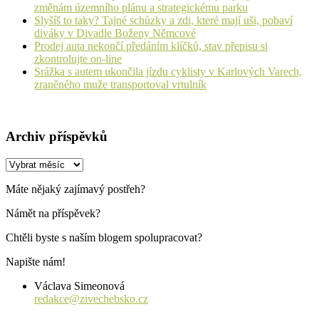
změnám územního plánu a strategickému parku
Slyšíš to taky? Tajné schůzky a zdi, které mají uši, pobaví
diváky v Divadle Boženy Němcové
Prodej auta nekončí předáním klíčků, stav přepisu si
zkontrolujte on-line
Srážka s autem ukončila jízdu cyklisty v Karlových Varech,
zraněného muže transportoval vrtulník
Archiv příspěvků
Archiv
příspěvků
Máte nějaký zajímavý postřeh?
Námět na příspěvek?
Chtěli byste s naším blogem spolupracovat?
Napište nám!
Václava Simeonová
redakce@zivechebsko.cz