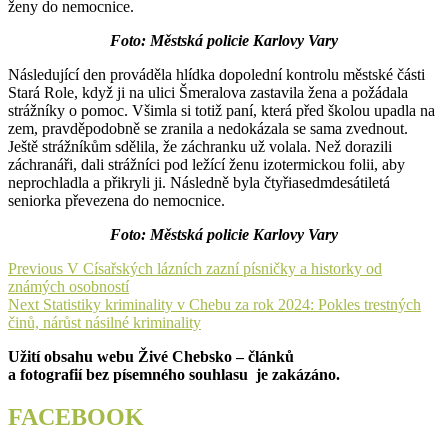
ženy do nemocnice.
Foto: Městská policie Karlovy Vary
Následující den prováděla hlídka dopolední kontrolu městské části
Stará Role, když ji na ulici Šmeralova zastavila žena a požádala
strážníky o pomoc. Všimla si totiž paní, která před školou upadla na
zem, pravděpodobně se zranila a nedokázala se sama zvednout.
Ještě strážníkům sdělila, že záchranku už volala. Než dorazili
záchranáři, dali strážníci pod ležící ženu izotermickou folii, aby
neprochladla a přikryli ji. Následně byla čtyřiasedmdesátiletá
seniorka převezena do nemocnice.
Foto: Městská policie Karlovy Vary
Navigace
Previous
Previous
V Císařských lázních zazní písničky a historky od
post:
známých osobností
pro
Next
Next
Statistiky kriminality v Chebu za rok 2024: Pokles trestných
příspěvek
post:
činů, nárůst násilné kriminality
Užití obsahu webu Živé Chebsko – článků
a fotografií bez písemného souhlasu je zakázáno.
FACEBOOK