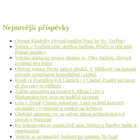
Nejnovější příspěvky
Ovesné Kladruby chystají tradiční Pouť ke Sv. Vavřinci
Zámek v Toužimi ožije skvělou hudbou. Přijďte si užít letní
Pelmel muziky!
Veřejná sbírka na opravu chrámu sv. Olgy finišuje. Zbývají
poslední dva týdny
Objevte rytmus života našich předků. V Milíkově vás historik
provede proměnami hospodaření i svátků
Kradl ve Františkových Lázních i v Chebu! Zloději kol hrozí
až dva roky za mřížemi
Zažijte atmosféru na hranicích. Města Luby a
Markneukirchen zvou na tradiční slavnosti
Léto v Domě Chopin pokračuje. Láká na letní koncerty,
přednášky i vyprávění o cestách na fichtlech
Chebské muzeum zve na sobotu plnou archeologických
objevů v Pomezné
Na Sokolovsku se srazila čtyři auta. Silnice u Starého Sedla je
neprůjezdná
Vydejte se na magický Seeberg po setmění. Na hrad