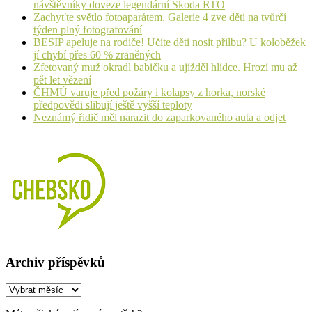
návštěvníky doveze legendární Škoda RTO
Zachyťte světlo fotoaparátem. Galerie 4 zve děti na tvůrčí
týden plný fotografování
BESIP apeluje na rodiče! Učíte děti nosit přilbu? U koloběžek
jí chybí přes 60 % zraněných
Zfetovaný muž okradl babičku a ujížděl hlídce. Hrozí mu až
pět let vězení
ČHMÚ varuje před požáry i kolapsy z horka, norské
předpovědi slibují ještě vyšší teploty
Neznámý řidič měl narazit do zaparkovaného auta a odjet
Archiv příspěvků
Archiv
příspěvků