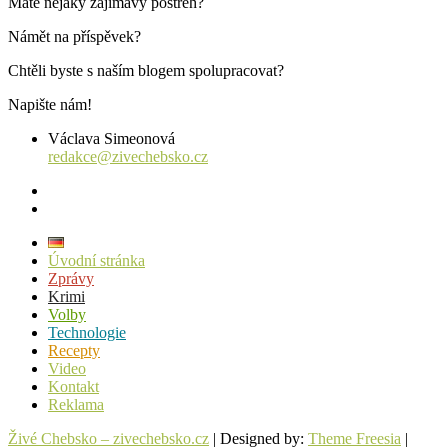
Máte nějaký zajímavý postřeh?
Námět na příspěvek?
Chtěli byste s naším blogem spolupracovat?
Napište nám!
Václava Simeonová
redakce@zivechebsko.cz
facebook
instagram
Úvodní stránka
Zprávy
Krimi
Volby
Technologie
Recepty
Video
Kontakt
Reklama
Živé Chebsko – zivechebsko.cz
| Designed by:
Theme Freesia
|