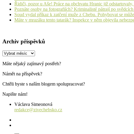
Řidiči, pozor u Aše! Práce na obchvatu Hranic již odstartovaly
Poznáte osoby na fotografiích? Kriminalisté pátrají po svědcíc
Soud vydal příkaz k zatčení muže z Chebu. Pohybovat se může
Máte v mrazáku tento tatarák? Inspekce v něm objevila nebezp
Archiv příspěvků
Archiv
příspěvků
Máte nějaký zajímavý postřeh?
Námět na příspěvek?
Chtěli byste s naším blogem spolupracovat?
Napište nám!
Václava Simeonová
redakce@zivechebsko.cz
facebook
instagram