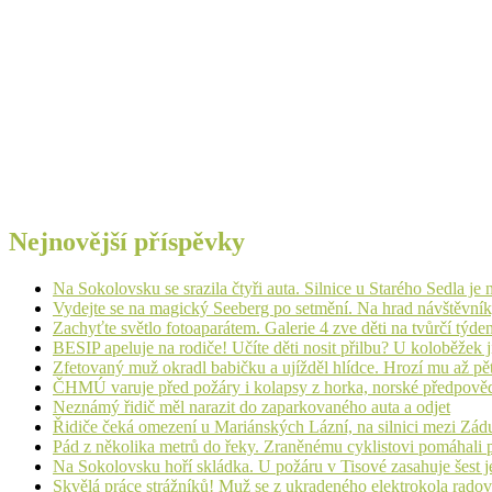
Nejnovější příspěvky
Na Sokolovsku se srazila čtyři auta. Silnice u Starého Sedla je
Vydejte se na magický Seeberg po setmění. Na hrad návštěvn
Zachyťte světlo fotoaparátem. Galerie 4 zve děti na tvůrčí týde
BESIP apeluje na rodiče! Učíte děti nosit přilbu? U koloběžek 
Zfetovaný muž okradl babičku a ujížděl hlídce. Hrozí mu až pět
ČHMÚ varuje před požáry i kolapsy z horka, norské předpovědi s
Neznámý řidič měl narazit do zaparkovaného auta a odjet
Řidiče čeká omezení u Mariánských Lázní, na silnici mezi Zá
Pád z několika metrů do řeky. Zraněnému cyklistovi pomáhali p
Na Sokolovsku hoří skládka. U požáru v Tisové zasahuje šest j
Skvělá práce strážníků! Muž se z ukradeného elektrokola radov