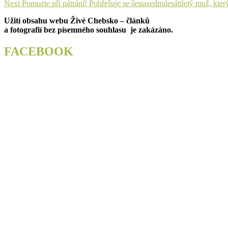
Next
post:
Next
Pomozte při pátrání! Pohřešuje se šestasedmdesátiletý muž, který 
pro
post:
Užití obsahu webu Živé Chebsko – článků
příspěvek
a fotografií bez písemného souhlasu je zakázáno.
FACEBOOK