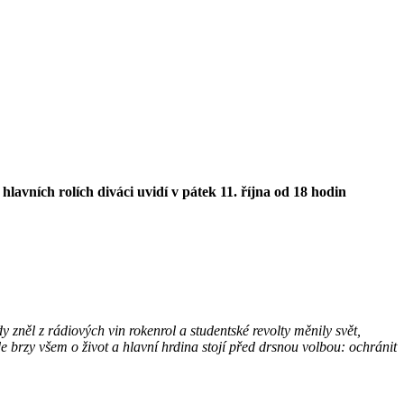
lavních rolích diváci uvidí v pátek 11. října od 18 hodin
zněl z rádiových vin rokenrol a studentské revolty měnily svět,
de brzy všem o život a hlavní hrdina stojí před drsnou volbou: ochránit