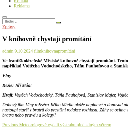
Kontakt
Reklama
Hledej
…
Zprávy
V knihovně chystají promítání
admin
9.10.2024
film
knihovna
promítání
Ve františkolázeňské Městské knihovně chystají promítání. Tentok
například Vojtěcha Vodochodského, Táňu Pauhofovou a Stanisla
Vlny
Režie:
Jiří Mádl
Hrají:
Vojtěch Vodochodský, Táňa Pauhofová, Stanislav Majer, Vojtě
Dobový film Viny režiséra Jiřího Mádla ukáže napínavé a doposud utaj
nastoupí starší z bratrů do prestižní redakce rozhlasu. Záhy se ocitne
bratra nebo pravdu a kolegy?
Navigace
Previous
Previous
Meteorologové vydali výstrahu před silným větrem