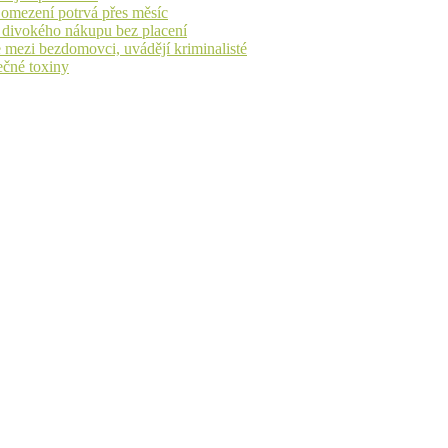
, omezení potrvá přes měsíc
h divokého nákupu bez placení
 mezi bezdomovci, uvádějí kriminalisté
ečné toxiny