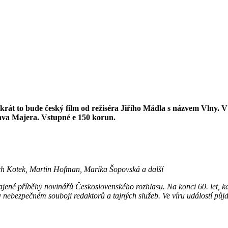
rát to bude český film od režiséra Jiřího Mádla s názvem Vlny. V h
va Majera. Vstupné e 150 korun.
ch Kotek, Martin Hofman, Marika Šopovská a další
ené příběhy novinářů Československého rozhlasu. Na konci 60. let, kdy 
 v nebezpečném souboji redaktorů a tajných služeb. Ve víru událostí půj