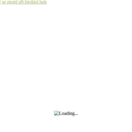
se ztratil při hledání hub