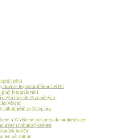
 neprůjezdná
íky doveze legendární Škoda RTO
n plný fotografování
jí chybí přes 60 % zraněných
 let vězení
libují ještě vyšší teploty
dubem a Závišínem odstartovala modernizace
olicisté i pohotový svědek
ednotek hasičů
al jen pár minut