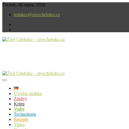
Skip
Čtvrtek, 06 srpna, 2026
to
redakce@zivechebsko.cz
content
facebook
instagram
V našem regionu se stále něco děje.
Živé Chebsko – zivechebsko.cz
Úvodní stránka
Zprávy
Krimi
Volby
Technologie
Recepty
Video