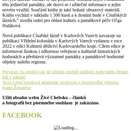
této jedinečné památky, ale dozví se i užitečné informace o jejím
novém využití. Součástí knihy je také bohatý obrazový materiál.
Kniha vychází v nákladu 1 500 kusů a k dostání bude v Císařských
lázních,“ uvedla radní pro oblast kultury a památkové péče Oľga
Haláková.
Nová publikace Císařské lázně v Karlových Varech navazuje na
publikaci Vřídelní kolonáda v Karlových Varech vydanou v roce
2022 v edici Kulturní dědictví Karlovarského kraje. Cílem edice je
informovat širokou i odbornou veřejnost o kulturně historických
hodnotách a představit významné památky a památkově hodnotné
objekty našeho regionu.
Navigace
Previous
Previous
Za letošní rok již předali chebští strážníci policistům čtrnáct
post:
lidí v pátrání
pro
Next
Next
Letní houslová akademie profesora a houslového virtuosa
příspěvek
post:
Ivana Ženatého
Užití obsahu webu Živé Chebsko – článků
a fotografií bez písemného souhlasu je zakázáno.
FACEBOOK