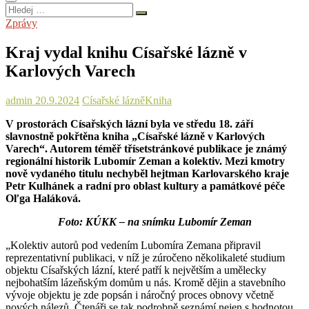
Hledej
…
Zprávy
Kraj vydal knihu Císařské lázně v
Karlových Varech
admin
20.9.2024
Císařské lázně
Kniha
V prostorách Císařských lázní byla ve středu 18. září
slavnostně pokřtěna kniha „Císařské lázně v Karlových
Varech“. Autorem téměř třísetstránkové publikace je známý
regionální historik Lubomír Zeman a kolektiv. Mezi kmotry
nově vydaného titulu nechyběl hejtman Karlovarského kraje
Petr Kulhánek a radní pro oblast kultury a památkové péče
Oľga Haláková.
Foto: KÚKK – na snímku Lubomír Zeman
„Kolektiv autorů pod vedením Lubomíra Zemana připravil
reprezentativní publikaci, v níž je zúročeno několikaleté studium
objektu Císařských lázní, které patří k největším a umělecky
nejbohatším lázeňským domům u nás. Kromě dějin a stavebního
vývoje objektu je zde popsán i náročný proces obnovy včetně
nových nálezů. Čtenáři se tak podrobně seznámí nejen s hodnotou