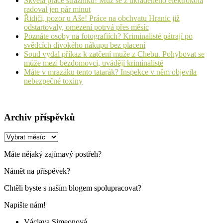
Skvělá práce strážníků! Muž se z ukradeného elektrokola
radoval jen pár minut
Řidiči, pozor u Aše! Práce na obchvatu Hranic již
odstartovaly, omezení potrvá přes měsíc
Poznáte osoby na fotografiích? Kriminalisté pátrají po
svědcích divokého nákupu bez placení
Soud vydal příkaz k zatčení muže z Chebu. Pohybovat se
může mezi bezdomovci, uvádějí kriminalisté
Máte v mrazáku tento tatarák? Inspekce v něm objevila
nebezpečné toxiny
Archiv příspěvků
Archiv
příspěvků
Máte nějaký zajímavý postřeh?
Námět na příspěvek?
Chtěli byste s naším blogem spolupracovat?
Napište nám!
Václava Simeonová