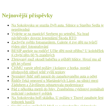
Nejnovější příspěvky
Na Sokolovsku se srazila čtyři auta. Silnice u Starého Sedla je
neprůjezdná
Vydejte se na magický Seeberg po setmění. Na hrad
návštěvníky doveze legendární Škoda RTO
Zachyťte světlo fotoaparátem. Galerie 4 zve děti na tvůrčí
týden plný fotografování
BESIP apeluje na rodiče! Učíte děti nosit přilbu? U koloběžek
jí chybí přes 60 % zraněných
Zfetovaný muž okradl babičku a ujížděl hlídce. Hrozí mu až
pět let vězení
ČHMÚ varuje před požáry i kolapsy z horka, norské
předpovědi slibují ještě vyšší teploty
Neznámý řidič měl narazit do zaparkovaného auta a odjet
Řidiče čeká omezení u Mariánských Lázní, na silnici mezi
Zádubem a Závišínem odstartovala modernizace
Pád z několika metrů do řeky. Zraněnému cyklistovi pomáhali
policisté i pohotový svědek
Na Sokolovsku hoří skládka. U požáru v Tisové zasahuje šest
jednotek hasičů