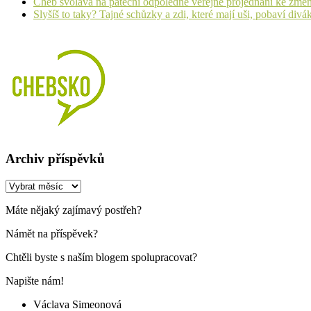
Cheb svolává na páteční odpoledne veřejné projednání ke změ
Slyšíš to taky? Tajné schůzky a zdi, které mají uši, pobaví d
Archiv příspěvků
Archiv
příspěvků
Máte nějaký zajímavý postřeh?
Námět na příspěvek?
Chtěli byste s naším blogem spolupracovat?
Napište nám!
Václava Simeonová