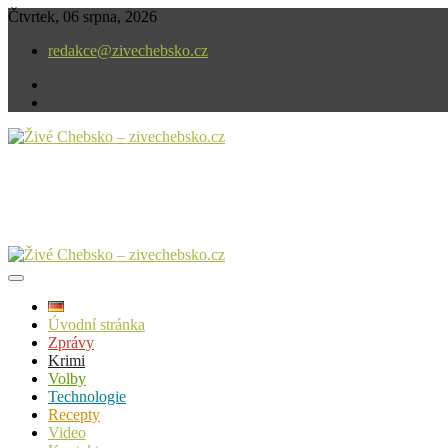
Skip
Čtvrtek, 06 srpna, 2026
to
redakce@zivechebsko.cz
content
facebook
instagram
V našem regionu se stále něco děje.
Živé Chebsko – zivechebsko.cz
Úvodní stránka
Zprávy
Krimi
Volby
Technologie
Recepty
Video