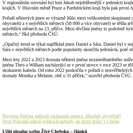
V regionálním srovnání byl loni Jakub nejoblíbenější v jedenácti kraj
krajích. V Hlavním městě Praze a Pardubickém kraji byla pak první An
Pořadí některých jmen se výrazně lišilo mezi velikostními skupinami
obyvateli) a v největších městech (50 000 a více obyvatel) se těšila j
největších městech na 23. příčce. Mezi dívčími jmény to podobně bylo 
městech,“ říká předseda ČSÚ.
„Opačný trend se týkal například jmen Daniel a Sára. Daniel byl v 
Sára v největších městech podle popularity skončila jedenáctá, poté 
Mezi lety 2022 a 2023 doznala některá jména nezanedbatelného sníže
jména Theo a William nacházející se v první stovce v roce 2023 se těš
skokanem Isabela. Od roku 2022 poskočila v pořadí o neuvěřitelných
doznaly Monika a Melanie, obě o 31 příček,“ uzavřel předseda ČSÚ.
Navigace
Previous
Previous
Ptáčata zahlcují záchranné stanice. Mnohdy zbytečně!
Next
post:
Next
Policisté pátrají svědcích nehody, ke které došlo v Chebu
pro
post:
Užití obsahu webu Živé Chebsko – článků
příspěvek