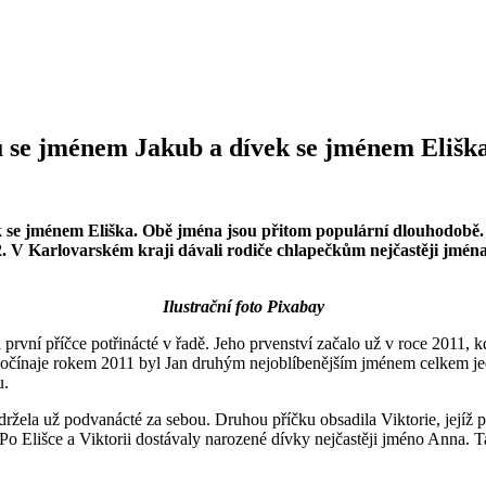
ců se jménem Jakub a dívek se jménem Elišk
k se jménem Eliška. Obě jména jsou přitom populární dlouhodobě. 
. V Karlovarském kraji dávali rodiče chlapečkům nejčastěji jména
Ilustrační foto Pixabay
vní příčce potřinácté v řadě. Jeho prvenství začalo už v roce 2011, kd
 Počínaje rokem 2011 byl Jan druhým nejoblíbenějším jménem celkem je
u.
ržela už podvanácté za sebou. Druhou příčku obsadila Viktorie, jejíž po
Po Elišce a Viktorii dostávaly narozené dívky nejčastěji jméno Anna. Ta