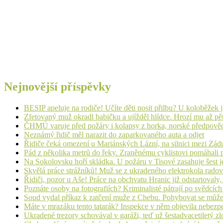
Nejnovější příspěvky
BESIP apeluje na rodiče! Učíte děti nosit přilbu? U koloběžek 
Zfetovaný muž okradl babičku a ujížděl hlídce. Hrozí mu až pět
ČHMÚ varuje před požáry i kolapsy z horka, norské předpovědi s
Neznámý řidič měl narazit do zaparkovaného auta a odjet
Řidiče čeká omezení u Mariánských Lázní, na silnici mezi Zá
Pád z několika metrů do řeky. Zraněnému cyklistovi pomáhali p
Na Sokolovsku hoří skládka. U požáru v Tisové zasahuje šest j
Skvělá práce strážníků! Muž se z ukradeného elektrokola radov
Řidiči, pozor u Aše! Práce na obchvatu Hranic již odstartovaly
Poznáte osoby na fotografiích? Kriminalisté pátrají po svědcíc
Soud vydal příkaz k zatčení muže z Chebu. Pohybovat se může
Máte v mrazáku tento tatarák? Inspekce v něm objevila nebezp
Ukradené trezory schovával v garáži, teď už šestadvacetiletý zl