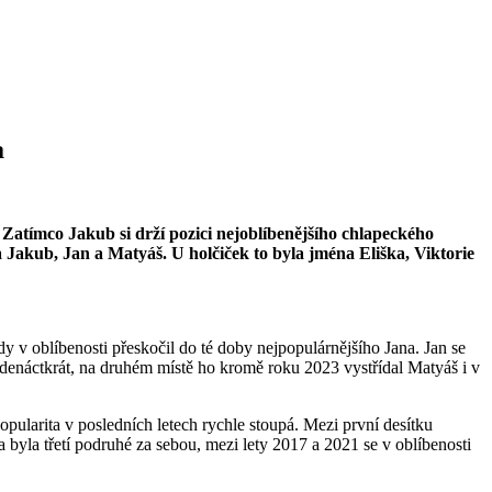
a
Zatímco Jakub si drží pozici nejoblíbenějšího chlapeckého
 Jakub, Jan a Matyáš. U holčiček to byla jména Eliška, Viktorie
y v oblíbenosti přeskočil do té doby nejpopulárnějšího Jana. Jan se
denáctkrát, na druhém místě ho kromě roku 2023 vystřídal Matyáš i v
pularita v posledních letech rychle stoupá. Mezi první desítku
 byla třetí podruhé za sebou, mezi lety 2017 a 2021 se v oblíbenosti