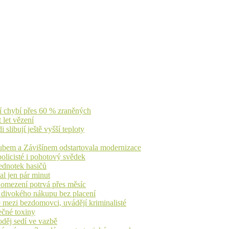
jí chybí přes 60 % zraněných
 let vězení
libují ještě vyšší teploty
dubem a Závišínem odstartovala modernizace
olicisté i pohotový svědek
ednotek hasičů
al jen pár minut
, omezení potrvá přes měsíc
h divokého nákupu bez placení
 mezi bezdomovci, uvádějí kriminalisté
ečné toxiny
oděj sedí ve vazbě