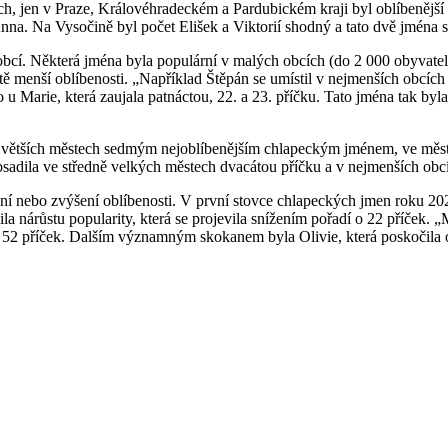
ích, jen v Praze, Královéhradeckém a Pardubickém kraji byl oblíbenější
na. Na Vysočině byl počet Elišek a Viktorií shodný a tato dvě jména se
 obcí. Některá jména byla populární v malých obcích (do 2 000 obyvate
eště menší oblíbenosti. „Například Štěpán se umístil v nejmenších obcích
u Marie, která zaujala patnáctou, 22. a 23. příčku. Tato jména tak byla
největších městech sedmým nejoblíbenějším chlapeckým jménem, ve měst
obsadila ve středně velkých městech dvacátou příčku a v nejmenších ob
ní nebo zvýšení oblíbenosti. V první stovce chlapeckých jmen roku 20
ila nárůstu popularity, která se projevila snížením pořadí o 22 příček.
 52 příček. Dalším významným skokanem byla Olivie, která poskočila o