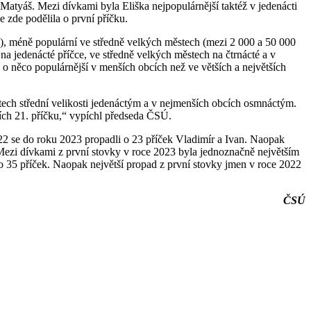
 Matyáš. Mezi dívkami byla Eliška nejpopulárnější taktéž v jedenácti
 zde podělila o první příčku.
l), méně populární ve středně velkých městech (mezi 2 000 a 50 000
 na jedenácté příčce, ve středně velkých městech na čtrnácté a v
 o něco populárnější v menších obcích než ve větších a největších
ech střední velikosti jedenáctým a v nejmenších obcích osmnáctým.
cích 21. příčku,“ vypíchl předseda ČSÚ.
22 se do roku 2023 propadli o 23 příček Vladimír a Ivan. Naopak
 „Mezi dívkami z první stovky v roce 2023 byla jednoznačně největším
 35 příček. Naopak největší propad z první stovky jmen v roce 2022
ČSÚ