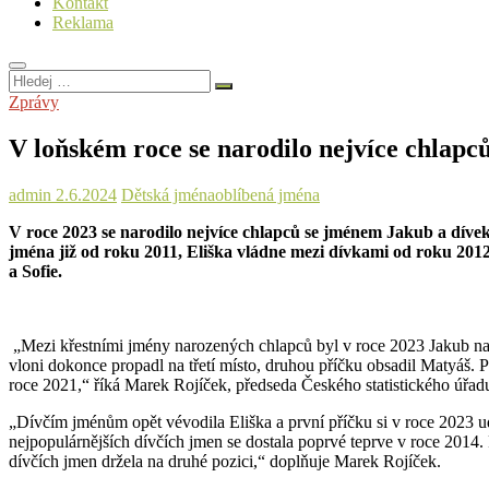
Kontakt
Reklama
Hledej
…
Zprávy
V loňském roce se narodilo nejvíce chlap
admin
2.6.2024
Dětská jména
oblíbená jména
V roce 2023 se narodilo nejvíce chlapců se jménem Jakub a díve
jména již od roku 2011, Eliška vládne mezi dívkami od roku 2012
a Sofie.
„Mezi křestními jmény narozených chlapců byl v roce 2023 Jakub na pr
vloni dokonce propadl na třetí místo, druhou příčku obsadil Matyáš.
roce 2021,“ říká Marek Rojíček, předseda Českého statistického úřad
„Dívčím jménům opět vévodila Eliška a první příčku si v roce 2023 ud
nejpopulárnějších dívčích jmen se dostala poprvé teprve v roce 2014. 
dívčích jmen držela na druhé pozici,“ doplňuje Marek Rojíček.