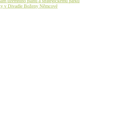
nám územního plánu a strategickému parku
iváky v Divadle Boženy Němcové