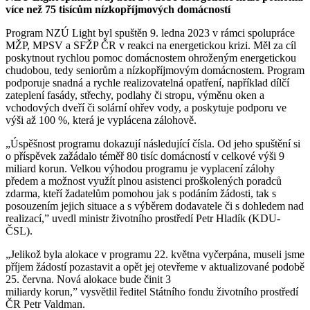
více než 75 tisícům nízkopříjmových domácností
Program NZÚ Light byl spuštěn 9. ledna 2023 v rámci spolupráce
MŽP, MPSV a SFŽP ČR v reakci na energetickou krizi. Měl za cíl
poskytnout rychlou pomoc domácnostem ohroženým energetickou
chudobou, tedy seniorům a nízkopříjmovým domácnostem. Program
podporuje snadná a rychle realizovatelná opatření, například dílčí
zateplení fasády, střechy, podlahy či stropu, výměnu oken a
vchodových dveří či solární ohřev vody, a poskytuje podporu ve
výši až 100 %, která je vyplácena zálohově.
„Úspěšnost programu dokazují následující čísla. Od jeho spuštění si
o příspěvek zažádalo téměř 80 tisíc domácností v celkové výši 9
miliard korun. Velkou výhodou programu je vyplacení zálohy
předem a možnost využít plnou asistenci proškolených poradců
zdarma, kteří žadatelům pomohou jak s podáním žádosti, tak s
posouzením jejich situace a s výběrem dodavatele či s dohledem nad
realizací,” uvedl ministr životního prostředí Petr Hladík (KDU-
ČSL).
„Jelikož byla alokace v programu 22. května vyčerpána, museli jsme
příjem žádostí pozastavit a opět jej otevřeme v aktualizované podobě
25. června. Nová alokace bude činit 3
miliardy korun,” vysvětlil ředitel Státního fondu životního prostředí
ČR Petr Valdman.