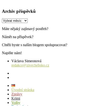
Archiv příspěvků
Archiv
příspěvků
Máte nějaký zajímavý postřeh?
Námět na příspěvek?
Chtěli byste s naším blogem spolupracovat?
Napište nám!
Václava Simeonová
redakce@zivechebsko.cz
facebook
instagram
Úvodní stránka
Zprávy
Krimi
Volby