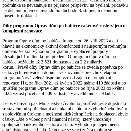
podmínka se nevztahuje na příjemce příspěvku na bydlení, přídavku
na děti ani příjemce invalidního důchodu 3. stupně, ti nebudou
muset nic dokládat.
Díky programu Oprav dům po babičce raketově roste zájem o
komplexní renovace
Program Oprav dům po babičce funguje od 26. září 2023 a cílí
hlavně na ekonomicky aktivní domácnosti s neúsporným rodinným
domem. Velkou výhodou programu je vyplacení podpory
přesahující 1 milion korun předem. O program Oprav dům po
babičce požádalo už 2 521 domácností za 2,2 miliardy
korun. „Právě díky Oprav dům po babičce se zvedla poptávka po
celkových renovacích domů – ve srovnání s předchozí etapou
programu Nová zelená úsporám vzrostl zájem o komplexní
renovace 11x, za říjen 2021 až květen 2022 máme 419 žádostí a po
spuštění programu Oprav dům po babičce od října 2023 do května
2024 vzrost počet na 4 509 žádostí,” vysvětlil ministr Hladík.
Letos v březnu pak Ministerstvo životního prostředí ještě dojednalo
se stavebními spořitelnami a bankami nabídku zvýhodněného úvěru
s polovičním úrokem a možností nízkých splátek na doplacení zbylé
částky. „Jde o vůbec první finanční nástroj, který umožňuje
spolupráci bankovního sektoru a státu. Výhodou je nejen menší
administrativa, ale i fakt, že peníze se vrací zpět a mohou se