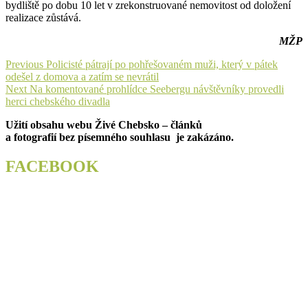
bydliště po dobu 10 let v zrekonstruované nemovitost od doložení
realizace zůstává.
MŽP
Navigace
Previous
Previous
Policisté pátrají po pohřešovaném muži, který v pátek
post:
odešel z domova a zatím se nevrátil
pro
Next
Next
Na komentované prohlídce Seebergu návštěvníky provedli
příspěvek
post:
herci chebského divadla
Užití obsahu webu Živé Chebsko – článků
a fotografií bez písemného souhlasu je zakázáno.
FACEBOOK