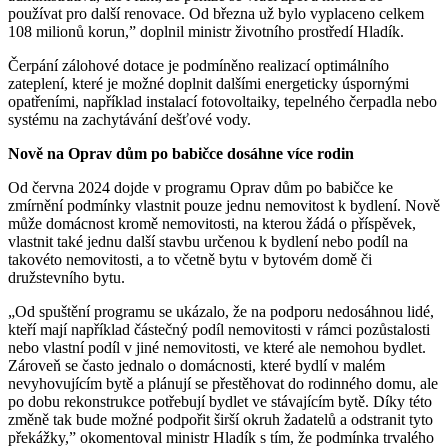
používat pro další renovace. Od března už bylo vyplaceno celkem
108 milionů korun,” doplnil ministr životního prostředí Hladík.
Čerpání zálohové dotace je podmíněno realizací optimálního
zateplení, které je možné doplnit dalšími energeticky úspornými
opatřeními, například instalací fotovoltaiky, tepelného čerpadla nebo
systému na zachytávání dešťové vody.
Nově na Oprav dům po babičce dosáhne více rodin
Od června 2024 dojde v programu Oprav dům po babičce ke
zmírnění podmínky vlastnit pouze jednu nemovitost k bydlení. Nově
může domácnost kromě nemovitosti, na kterou žádá o příspěvek,
vlastnit také jednu další stavbu určenou k bydlení nebo podíl na
takovéto nemovitosti, a to včetně bytu v bytovém domě či
družstevního bytu.
„Od spuštění programu se ukázalo, že na podporu nedosáhnou lidé,
kteří mají například částečný podíl nemovitosti v rámci pozůstalosti
nebo vlastní podíl v jiné nemovitosti, ve které ale nemohou bydlet.
Zároveň se často jednalo o domácnosti, které bydlí v malém
nevyhovujícím bytě a plánují se přestěhovat do rodinného domu, ale
po dobu rekonstrukce potřebují bydlet ve stávajícím bytě. Díky této
změně tak bude možné podpořit širší okruh žadatelů a odstranit tyto
překážky,” okomentoval ministr Hladík s tím, že podmínka trvalého