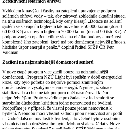
Zefektivnění solárních ohřevů
Vzhledem k navýšení částky na zateplení upravujeme podporu
solárních ohřevů vody – tak, aby zároveň zohlednila aktuální situaci
na trhu solárních technologií, kdy ceny klesají. „Dotace na solární
systém se stávajícím bojlerem tak nově bude 50 000 korun (dosud
60 000 Kč) a s novým bojlerem 70 000 korun (dosud 90 tisíc Kč). Z
podporovaných opatření cílíme více na obálku budovy a možnost
komplexnějšího zateplení, které má pro domácnost nejvyšší přínos z
hlediska úspor energií a peněz,” doplnil ředitel SFŽP ČR Petr
Valdman.
Zacílení na nejzranitelnější domácnosti seniorů
V nové etapě program více zacílí pouze na nejzranitelnější
domácnosti. „Program NZÚ Light byl spuštěn v době energetické
krize, kdy bylo potřeba co nejdříve pomoci zranitelným
domácnostem s vysokými cenami energií. Nyní se již situace
stabilizovala a chceme tak podporu opět nasměrovat k těm
nejpotřebnějším. Proto zavádíme pro žadatele z řad seniorů se
starobním důchodem kritérium jedné nemovitosti na bydlení.
Podpoříme je v případě, že vlastní pouze jednu nemovitost k
bydlení. Nebudou moci vlastnit žádnou jinou nemovitost ani podíl
na žádné další nemovitosti k bydlení, a to včetně bytu v osobním
vlastnictví nebo družstevního bytu. Mohou si ale zažádat v Nové
zelené úsporám Standard,” uvedl ředitel SFŽP Valdman s tím, že