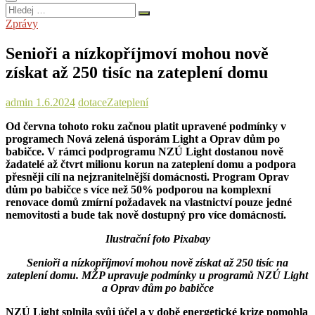
Hledej
…
Zprávy
Senioři a nízkopříjmoví mohou nově
získat až 250 tisíc na zateplení domu
admin
1.6.2024
dotace
Zateplení
Od června tohoto roku začnou platit upravené podmínky v
programech Nová zelená úsporám Light a Oprav dům po
babičce. V rámci podprogramu NZÚ Light dostanou nově
žadatelé až čtvrt milionu korun na zateplení domu a podpora
přesněji cílí na nejzranitelnější domácnosti. Program Oprav
dům po babičce s více než 50% podporou na komplexní
renovace domů zmírní požadavek na vlastnictví pouze jedné
nemovitosti a bude tak nově dostupný pro více domácností.
Ilustrační foto Pixabay
Senioři a nízkopříjmoví mohou nově získat až 250 tisíc na
zateplení domu. MŽP upravuje podmínky u programů NZÚ Light
a Oprav dům po babičce
NZÚ Light splnila svůj účel a v době energetické krize pomohla