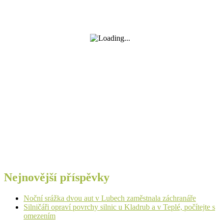
Nejnovější příspěvky
Noční srážka dvou aut v Lubech zaměstnala záchranáře
Silničáři opraví povrchy silnic u Kladrub a v Teplé, počítejte s
omezením