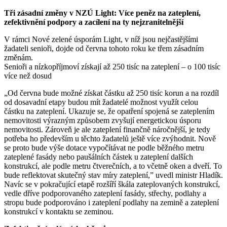
Tři zásadní změny v NZÚ Light: Více peněz na zateplení,
zefektivnění podpory a zacílení na ty nejzranitelnější
V rámci Nové zelené úsporám Light, v níž jsou nejčastějšími
žadateli senioři, dojde od června tohoto roku ke třem zásadním
změnám.
Senioři a nízkopříjmoví získají až 250 tisíc na zateplení – o 100 tisíc
více než dosud
„Od června bude možné získat částku až 250 tisíc korun a na rozdíl
od dosavadní etapy budou mít žadatelé možnost využít celou
částku na zateplení. Ukazuje se, že opatření spojená se zateplením
nemovitosti výrazným způsobem zvyšují energetickou úsporu
nemovitosti. Zároveň je ale zateplení finančně náročnější, je tedy
potřeba ho především u těchto žadatelů ještě více zvýhodnit. Nově
se proto bude výše dotace vypočítávat ne podle běžného metru
zateplené fasády nebo paušálních částek u zateplení dalších
konstrukcí, ale podle metru čtverečních, a to včetně oken a dveří. To
bude reflektovat skutečný stav míry zateplení,” uvedl ministr Hladík.
Navíc se v pokračující etapě rozšíří škála zateplovaných konstrukcí,
vedle dříve podporovaného zateplení fasády, střechy, podlahy a
stropu bude podporováno i zateplení podlahy na zemině a zateplení
konstrukcí v kontaktu se zeminou.