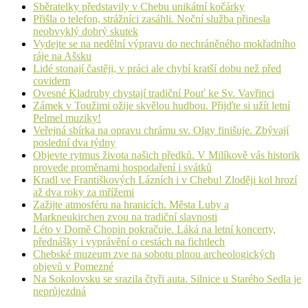
Sběratelky představily v Chebu unikátní kočárky
Přišla o telefon, strážníci zasáhli. Noční služba přinesla
neobvyklý dobrý skutek
Vydejte se na nedělní výpravu do nechráněného mokřadního
ráje na Ašsku
Lidé stonají častěji, v práci ale chybí kratší dobu než před
covidem
Ovesné Kladruby chystají tradiční Pouť ke Sv. Vavřinci
Zámek v Toužimi ožije skvělou hudbou. Přijďte si užít letní
Pelmel muziky!
Veřejná sbírka na opravu chrámu sv. Olgy finišuje. Zbývají
poslední dva týdny
Objevte rytmus života našich předků. V Milíkově vás historik
provede proměnami hospodaření i svátků
Kradl ve Františkových Lázních i v Chebu! Zloději kol hrozí
až dva roky za mřížemi
Zažijte atmosféru na hranicích. Města Luby a
Markneukirchen zvou na tradiční slavnosti
Léto v Domě Chopin pokračuje. Láká na letní koncerty,
přednášky i vyprávění o cestách na fichtlech
Chebské muzeum zve na sobotu plnou archeologických
objevů v Pomezné
Na Sokolovsku se srazila čtyři auta. Silnice u Starého Sedla je
neprůjezdná