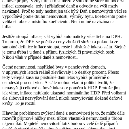
daňové příjmy. Vždyť třeba růst mezd v soukromé sféře hluboce za
inflací zaostávala, tedy i příslušené daně a odvody na výši mzdy
navázané. Proč to tedy nechat jen tak být? Daň z nemovitých věcí se
vypočítává podle druhu nemovitosti, výměry bytu, koeficientu podle
velikosti obce a místního koeficientu. Není nutně navázána na
inflaci.
Jestliže stoupá inflace, stát vybírá automaticky více třeba na DPH.
To proto, že DPH se počítá z ceny zboží či služeb a pokud ta ze
samotné definice inflace stoupá, roste i příslušné inkaso státu. Stejně
je tomu třeba i u daně z příjmu fyzických či právnických osob.
Nikoli však v případě daně z nemovitosti.
Četné nemovitosti, například byty v panelových domech,
v uplynulých letech reálně zlevňovaly i o desítky procent. Přesto
tedy veřejná kasa na příslušné dani letos vybírá průměrně o
osmdesát procent více. A stále mohou vládní politici tvrdit, že
nenavyšují celkové daňové inkaso v poměru k HDP. Protože jim,
jak víme, inflace nafukuje ukazatel nominálního HDP. Před volbami
ale slibovali nezvyšování daní, nikoli nezvyšování složené daňové
kvóty. To je rozdíl.
Hlavním problémem zvýšení daně z nemovitosti je to, že může dále
rozevřít příjmové nůžky mezi třídou vlastníků nemovitostí a třídou
nájemníků. Majitelé nemovitostí totiž budou v celé řadě případů
úspěšně přenášet vyšší daňové zatížení na své nájemníky, jimž