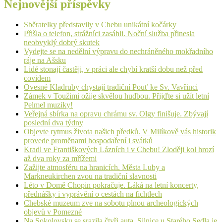
Nejnovější příspěvky
Sběratelky představily v Chebu unikátní kočárky
Přišla o telefon, strážníci zasáhli. Noční služba přinesla
neobvyklý dobrý skutek
Vydejte se na nedělní výpravu do nechráněného mokřadního
ráje na Ašsku
Lidé stonají častěji, v práci ale chybí kratší dobu než před
covidem
Ovesné Kladruby chystají tradiční Pouť ke Sv. Vavřinci
Zámek v Toužimi ožije skvělou hudbou. Přijďte si užít letní
Pelmel muziky!
Veřejná sbírka na opravu chrámu sv. Olgy finišuje. Zbývají
poslední dva týdny
Objevte rytmus života našich předků. V Milíkově vás historik
provede proměnami hospodaření i svátků
Kradl ve Františkových Lázních i v Chebu! Zloději kol hrozí
až dva roky za mřížemi
Zažijte atmosféru na hranicích. Města Luby a
Markneukirchen zvou na tradiční slavnosti
Léto v Domě Chopin pokračuje. Láká na letní koncerty,
přednášky i vyprávění o cestách na fichtlech
Chebské muzeum zve na sobotu plnou archeologických
objevů v Pomezné
Na Sokolovsku se srazila čtyři auta. Silnice u Starého Sedla je