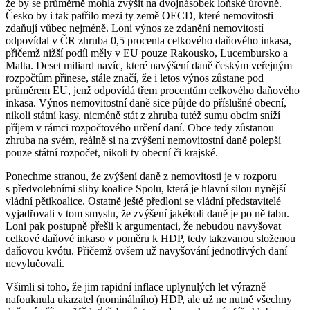
že by se průměrně mohla zvýšit na dvojnásobek loňské úrovně.
Česko by i tak patřilo mezi ty země OECD, které nemovitosti
zdaňují vůbec nejméně. Loni výnos ze zdanění nemovitostí
odpovídal v ČR zhruba 0,5 procenta celkového daňového inkasa,
přičemž nižší podíl měly v EU pouze Rakousko, Lucembursko a
Malta. Deset miliard navíc, které navýšení daně českým veřejným
rozpočtům přinese, stále značí, že i letos výnos zůstane pod
průměrem EU, jenž odpovídá třem procentům celkového daňového
inkasa. Výnos nemovitostní daně sice půjde do příslušné obecní,
nikoli státní kasy, nicméně stát z zhruba tutéž sumu obcím sníží
příjem v rámci rozpočtového určení daní. Obce tedy zůstanou
zhruba na svém, reálně si na zvýšení nemovitostní daně polepší
pouze státní rozpočet, nikoli ty obecní či krajské.
Ponechme stranou, že zvýšení daně z nemovitosti je v rozporu
s předvolebními sliby koalice Spolu, která je hlavní silou nynější
vládní pětikoalice. Ostatně ještě předloni se vládní představitelé
vyjadřovali v tom smyslu, že zvýšení jakékoli daně je po ně tabu.
Loni pak postupně přešli k argumentaci, že nebudou navyšovat
celkové daňové inkaso v poměru k HDP, tedy takzvanou složenou
daňovou kvótu. Přičemž ovšem už navyšování jednotlivých daní
nevylučovali.
Všimli si toho, že jim rapidní inflace uplynulých let výrazně
nafouknula ukazatel (nominálního) HDP, ale už ne nutně všechny