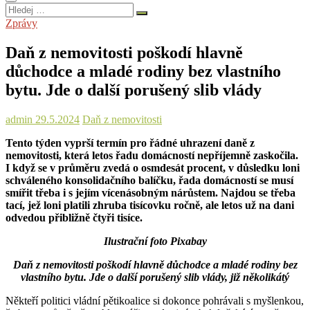
Hledej
…
Zprávy
Daň z nemovitosti poškodí hlavně
důchodce a mladé rodiny bez vlastního
bytu. Jde o další porušený slib vlády
admin
29.5.2024
Daň z nemovitosti
Tento týden vyprší termín pro řádné uhrazení daně z
nemovitosti, která letos řadu domácností nepříjemně zaskočila.
I když se v průměru zvedá o osmdesát procent, v důsledku loni
schváleného konsolidačního balíčku, řada domácností se musí
smířit třeba i s jejím vícenásobným nárůstem. Najdou se třeba
tací, jež loni platili zhruba tisícovku ročně, ale letos už na dani
odvedou přibližně čtyři tisíce.
Ilustrační foto Pixabay
Daň z nemovitosti poškodí hlavně důchodce a mladé rodiny bez
vlastního bytu. Jde o další porušený slib vlády, již několikátý
Někteří politici vládní pětikoalice si dokonce pohrávali s myšlenkou,