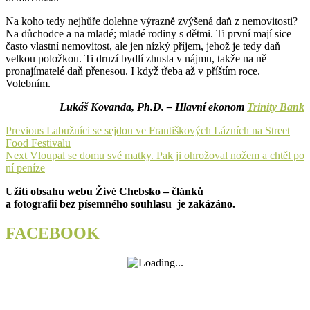
Na koho tedy nejhůře dolehne výrazně zvýšená daň z nemovitosti?
Na důchodce a na mladé; mladé rodiny s dětmi. Ti první mají sice
často vlastní nemovitost, ale jen nízký příjem, jehož je tedy daň
velkou položkou. Ti druzí bydlí zhusta v nájmu, takže na ně
pronajímatelé daň přenesou. I když třeba až v příštím roce.
Volebním.
Lukáš Kovanda, Ph.D. – Hlavní ekonom
Trinity Bank
Navigace
Previous
Previous
Labužníci se sejdou ve Františkových Lázních na Street
post:
Food Festivalu
pro
Next
Next
Vloupal se domu své matky. Pak ji ohrožoval nožem a chtěl po
příspěvek
post:
ní peníze
Užití obsahu webu Živé Chebsko – článků
a fotografií bez písemného souhlasu je zakázáno.
FACEBOOK