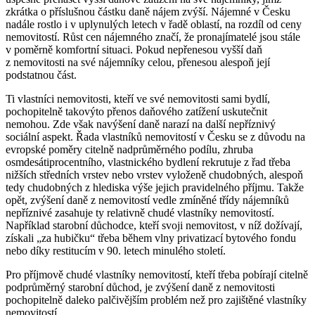
zkrátka o příslušnou částku daně nájem zvýší. Nájemné v Česku
nadále rostlo i v uplynulých letech v řadě oblastí, na rozdíl od ceny
nemovitostí. Růst cen nájemného značí, že pronajímatelé jsou stále
v poměrně komfortní situaci. Pokud nepřenesou vyšší daň
z nemovitosti na své nájemníky celou, přenesou alespoň její
podstatnou část.
Ti vlastníci nemovitosti, kteří ve své nemovitosti sami bydlí,
pochopitelně takovýto přenos daňového zatížení uskutečnit
nemohou. Zde však navýšení daně narazí na další nepříznivý
sociální aspekt. Řada vlastníků nemovitostí v Česku se z důvodu na
evropské poměry citelně nadprůměrného podílu, zhruba
osmdesátiprocentního, vlastnického bydlení rekrutuje z řad třeba
nižších středních vrstev nebo vrstev vyloženě chudobných, alespoň
tedy chudobných z hlediska výše jejich pravidelného příjmu. Takže
opět, zvýšení daně z nemovitostí vedle zmíněné třídy nájemníků
nepříznivé zasahuje ty relativně chudé vlastníky nemovitostí.
Například starobní důchodce, kteří svoji nemovitost, v níž dožívají,
získali „za hubičku“ třeba během vlny privatizací bytového fondu
nebo díky restitucím v 90. letech minulého století.
Pro příjmově chudé vlastníky nemovitostí, kteří třeba pobírají citelně
podprůměrný starobní důchod, je zvýšení daně z nemovitosti
pochopitelně daleko palčivějším problém než pro zajištěné vlastníky
nemovitostí.