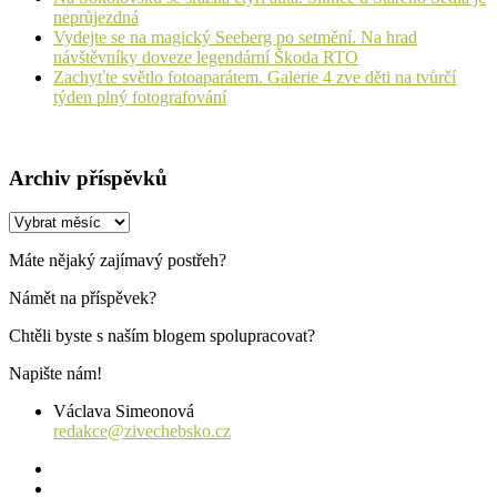
neprůjezdná
Vydejte se na magický Seeberg po setmění. Na hrad
návštěvníky doveze legendární Škoda RTO
Zachyťte světlo fotoaparátem. Galerie 4 zve děti na tvůrčí
týden plný fotografování
Archiv příspěvků
Archiv
příspěvků
Máte nějaký zajímavý postřeh?
Námět na příspěvek?
Chtěli byste s naším blogem spolupracovat?
Napište nám!
Václava Simeonová
redakce@zivechebsko.cz
facebook
instagram