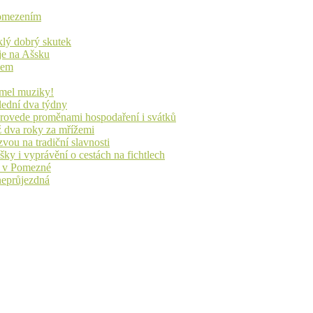
s omezením
yklý dobrý skutek
je na Ašsku
idem
lmel muziky!
lední dva týdny
 provede proměnami hospodaření i svátků
ž dva roky za mřížemi
vou na tradiční slavnosti
ky i vyprávění o cestách na fichtlech
ů v Pomezné
 neprůjezdná