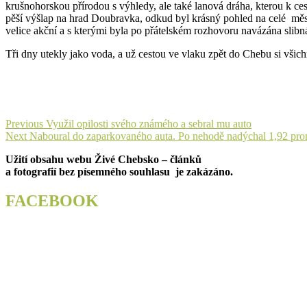
krušnohorskou přírodou s výhledy, ale také lanová dráha, kterou k ce
pěší výšlap na hrad Doubravka, odkud byl krásný pohled na celé měs
velice akční a s kterými byla po přátelském rozhovoru navázána slib
Tři dny utekly jako voda, a už cestou ve vlaku zpět do Chebu si všich
Navigace
Previous
Previous
Využil opilosti svého známého a sebral mu auto
Next
post:
Next
Naboural do zaparkovaného auta. Po nehodě nadýchal 1,92 pro
pro
post:
Užití obsahu webu Živé Chebsko – článků
příspěvek
a fotografií bez písemného souhlasu je zakázáno.
FACEBOOK