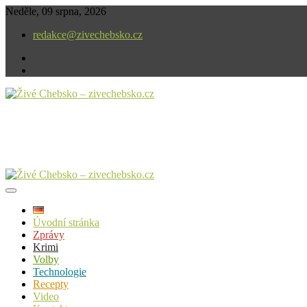
Skip
Neděle, 09 srpna, 2026
to
redakce@zivechebsko.cz
content
facebook
instagram
V našem regionu se stále něco děje.
Živé Chebsko – zivechebsko.cz
Úvodní stránka
Zprávy
Krimi
Volby
Technologie
Recepty
Video