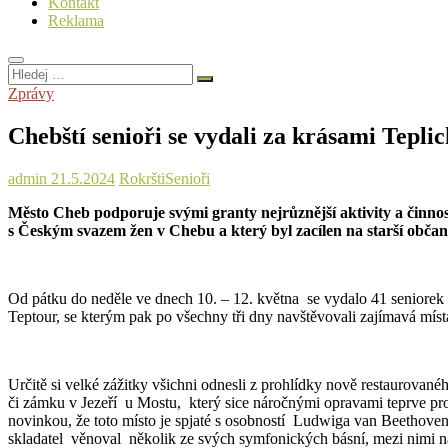
Kontakt
Reklama
Hledej
…
Zprávy
Chebští senioři se vydali za krásami Tepli
admin
21.5.2024
Rokršti
Senioři
Město Cheb podporuje svými granty nejrůznější aktivity a činnost
s Českým svazem žen v Chebu a který byl zacílen na starší obča
Od pátku do neděle ve dnech 10. – 12. května se vydalo 41 seniorek 
Teptour, se kterým pak po všechny tři dny navštěvovali zajímavá míst
Určitě si velké zážitky všichni odnesli z prohlídky nově restaurovan
či zámku v Jezeří u Mostu, který sice náročnými opravami teprve proc
novinkou, že toto místo je spjaté s osobností Ludwiga van Beethovena
skladatel věnoval několik ze svých symfonických básní, mezi nimi n