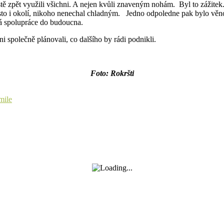
stě zpět využili všichni. A nejen kvůli znaveným nohám. Byl to zážite
to i okolí, nikoho nenechal chladným. Jedno odpoledne pak bylo věno
ná spolupráce do budoucna.
ni společně plánovali, co dalšího by rádi podnikli.
Foto: Rokršti
mile