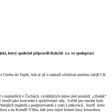
t, který společně připravili Rokršti z.s. ve spolupráci
z Chebu do Teplic, kde je již u nádraží očekával autobus zdejší CK
 s nejstarších v Čechách, vyrábějících mimo jiné proslulý „cibulák“
é slouží jako koncertní a společenské sály. Určitě pro mnohé bylo
tehdejších majitelů a podporovatelů z rodu Lobkoviců. Jezeří tento
likou a na Komáří Vížku, kde jsou nejen krásné trasy kouzelnou