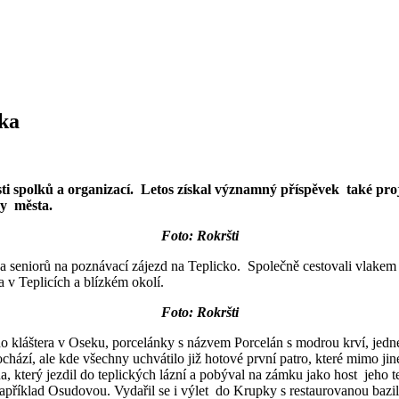
cka
i spolků a organizací. Letos získal významný příspěvek také projek
ny města.
Foto: Rokršti
a seniorů na poznávací zájezd na Teplicko. Společně cestovali vlakem 
a v Teplicích a blízkém okolí.
Foto: Rokršti
ého kláštera v Oseku, porcelánky s názvem Porcelán s modrou krví, jedné
hází, ale kde všechny uchvátilo již hotové první patro, které mimo jin
, který jezdil do teplických lázní a pobýval na zámku jako host jeho 
apříklad Osudovou. Vydařil se i výlet do Krupky s restaurovanou bazi