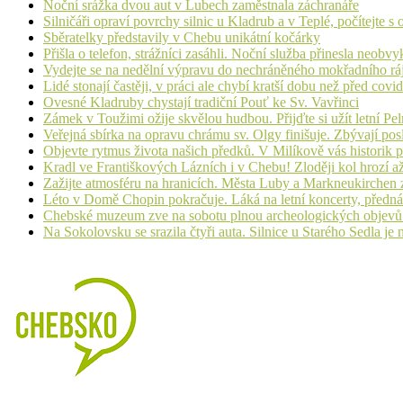
Noční srážka dvou aut v Lubech zaměstnala záchranáře
Silničáři opraví povrchy silnic u Kladrub a v Teplé, počítejte 
Sběratelky představily v Chebu unikátní kočárky
Přišla o telefon, strážníci zasáhli. Noční služba přinesla neobv
Vydejte se na nedělní výpravu do nechráněného mokřadního rá
Lidé stonají častěji, v práci ale chybí kratší dobu než před cov
Ovesné Kladruby chystají tradiční Pouť ke Sv. Vavřinci
Zámek v Toužimi ožije skvělou hudbou. Přijďte si užít letní Pe
Veřejná sbírka na opravu chrámu sv. Olgy finišuje. Zbývají pos
Objevte rytmus života našich předků. V Milíkově vás historik
Kradl ve Františkových Lázních i v Chebu! Zloději kol hrozí a
Zažijte atmosféru na hranicích. Města Luby a Markneukirchen z
Léto v Domě Chopin pokračuje. Láká na letní koncerty, přednáš
Chebské muzeum zve na sobotu plnou archeologických objev
Na Sokolovsku se srazila čtyři auta. Silnice u Starého Sedla je