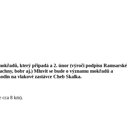
 mokřadů, který připadá a 2. únor (výročí podpisu Ramsarské
kachny, bobr aj.) Mluvit se bude o významu mokřadů a
 hodin na vlakové zastávce Cheb Skalka.
e cca 8 km).