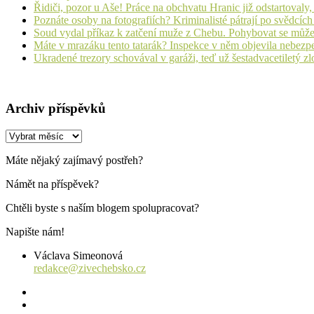
Řidiči, pozor u Aše! Práce na obchvatu Hranic již odstartovaly
Poznáte osoby na fotografiích? Kriminalisté pátrají po svědcíc
Soud vydal příkaz k zatčení muže z Chebu. Pohybovat se může
Máte v mrazáku tento tatarák? Inspekce v něm objevila nebezp
Ukradené trezory schovával v garáži, teď už šestadvacetiletý zl
Archiv příspěvků
Archiv
příspěvků
Máte nějaký zajímavý postřeh?
Námět na příspěvek?
Chtěli byste s naším blogem spolupracovat?
Napište nám!
Václava Simeonová
redakce@zivechebsko.cz
facebook
instagram