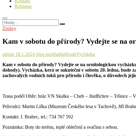
Kontakt
Reklama
Hledej
…
Zprávy
Kam v sobotu do přírody? Vydejte se na o
admin
18.1.2024
Den mokřadů
příroda
Vycházka
Kam v sobotu do přírody? Vydejte se na ornitologickou vycházku
dohody). Vycházka, kerá se sukuteční v sobotu 20. ledna, bude 
zachovalých vodních toků pro přírodu i člověka, o důvodech jeji
Trasa podél Ohře: hráz VN Skalka – Cheb – Jindřichov – Tršnice – 
Průvodci: Martin Liška (Muzeum Českého lesa v Tachově), Jiří Brab
Kontakt: J. Brabec, tel.: 734 767 592
Poznámka: Boty do terénu, teplé oblečení a svačinu s sebou.