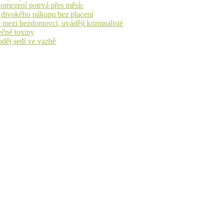
, omezení potrvá přes měsíc
h divokého nákupu bez placení
 mezi bezdomovci, uvádějí kriminalisté
ečné toxiny
oděj sedí ve vazbě