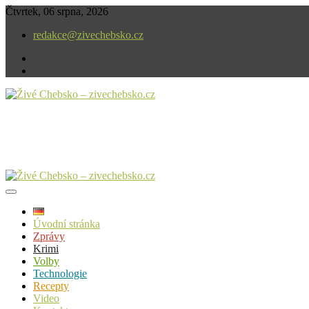
Skip
Čtvrtek, 06 srpna, 2026
to
redakce@zivechebsko.cz
content
facebook
instagram
V našem regionu se stále něco děje.
Živé Chebsko – zivechebsko.cz
Úvodní stránka
Zprávy
Krimi
Volby
Technologie
Recepty
Video