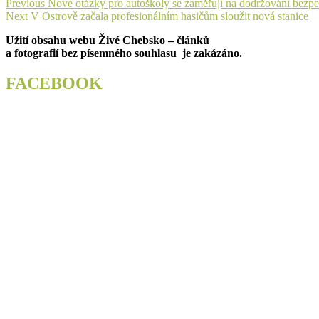
Navigace
Previous
Previous
Nové otázky pro autoškoly se zaměřují na dodržování bezpeč
Next
post:
Next
V Ostrově začala profesionálním hasičům sloužit nová stanice
pro
post:
Užití obsahu webu Živé Chebsko – článků
příspěvek
a fotografií bez písemného souhlasu je zakázáno.
FACEBOOK