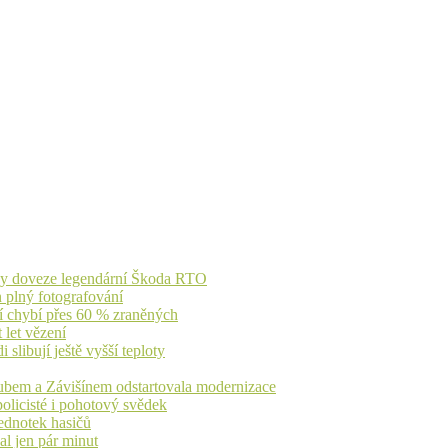
íky doveze legendární Škoda RTO
n plný fotografování
jí chybí přes 60 % zraněných
 let vězení
libují ještě vyšší teploty
dubem a Závišínem odstartovala modernizace
olicisté i pohotový svědek
ednotek hasičů
al jen pár minut