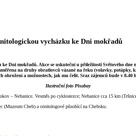
rnitologickou vycházku ke Dni mokřadů
 ke Dni mokřadů. Akce se uskuteční u příležitosti Světového dne
zaměřena na druhy obratlovců vázané na řeku (volavky, potápky, 
ch ohrožení a možnostech, jak mu čelit. Sraz zájemců bude v 8.40
Ilustrační foto Pixabay
Vokov – Nebanice. Vesměs po cyklostezce; Nebanice cca 15 km (Tršnic
ec (Muzeum Cheb) a ornitologové působící na Chebsku.