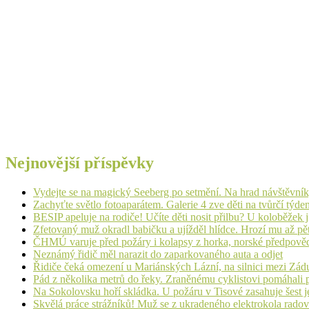
Nejnovější příspěvky
Vydejte se na magický Seeberg po setmění. Na hrad návštěvn
Zachyťte světlo fotoaparátem. Galerie 4 zve děti na tvůrčí týde
BESIP apeluje na rodiče! Učíte děti nosit přilbu? U koloběžek 
Zfetovaný muž okradl babičku a ujížděl hlídce. Hrozí mu až pět
ČHMÚ varuje před požáry i kolapsy z horka, norské předpovědi s
Neznámý řidič měl narazit do zaparkovaného auta a odjet
Řidiče čeká omezení u Mariánských Lázní, na silnici mezi Zá
Pád z několika metrů do řeky. Zraněnému cyklistovi pomáhali p
Na Sokolovsku hoří skládka. U požáru v Tisové zasahuje šest j
Skvělá práce strážníků! Muž se z ukradeného elektrokola radov