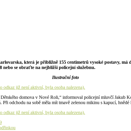
z Karlovarska, která je přibližně 155 centimetrů vysoké postavy, m
 nebo se obraťte na nejbližší policejní služebnu.
Ilustrační foto
o odkaz již není aktivní, byla osoba nalezena).
t z Dětského domova v Nové Roli,“ informoval policejní mluvčí Jakub K
. Při odchodu na sobě měla mít tmavě zelenou mikinu s kapucí, hnědé k
o odkaz již není aktivní, byla osoba nalezena).
9
modřinkou