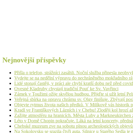
Nejnovější příspěvky
Přišla o telefon, strážníci zasáhli. Noční služba přinesla neobv
Vydejte se na nedělní výpravu do nechráněného mokřadního rá
Lidé stonají častěji, v práci ale chybí kratší dobu než před cov
Ovesné Kladruby chystají tradiční Pouť ke Sv. Vavřinci
Zámek v Toužimi ožije skvělou hudbou. Přijďte si užít letní Pe
Veřejná sbírka na opravu chrámu sv. Olgy finišuje. Zbývají pos
Objevte rytmus života našich předků. V Milíkově vás historik
Kradl ve Františkových Lázních i v Chebu! Zloději kol hrozí a
Zažijte atmosféru na hranicích. Města Luby a Markneukirchen z
Léto v Domě Chopin pokračuje. Láká na letní koncerty, přednáš
Chebské muzeum zve na sobotu plnou archeologických objev
Na Sokolovsku se srazila čtyři auta. Silnice u Starého Sedla je