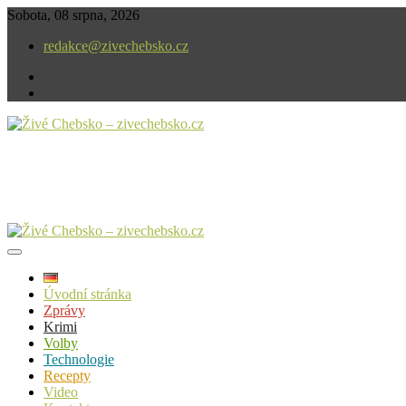
Skip
Sobota, 08 srpna, 2026
to
redakce@zivechebsko.cz
content
facebook
instagram
V našem regionu se stále něco děje.
Živé Chebsko – zivechebsko.cz
Úvodní stránka
Zprávy
Krimi
Volby
Technologie
Recepty
Video