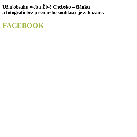
pro
post:
Užití obsahu webu Živé Chebsko – článků
příspěvek
a fotografií bez písemného souhlasu je zakázáno.
FACEBOOK