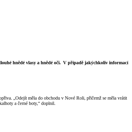
á dlouhé hnědé vlasy a hnědé oči. V případě jakýchkoliv informací
opřiva. „Odejít měla do obchodu v Nové Roli, přičemž se měla vrátit
alhoty a černé boty,“ doplnil.