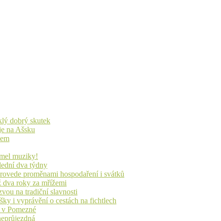
yklý dobrý skutek
je na Ašsku
idem
lmel muziky!
lední dva týdny
 provede proměnami hospodaření i svátků
ž dva roky za mřížemi
vou na tradiční slavnosti
ky i vyprávění o cestách na fichtlech
ů v Pomezné
 neprůjezdná