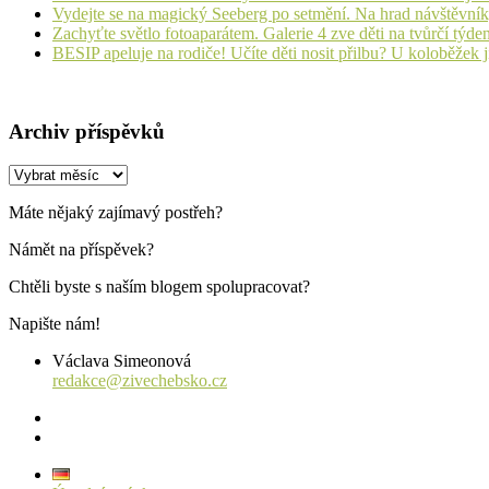
Vydejte se na magický Seeberg po setmění. Na hrad návštěvn
Zachyťte světlo fotoaparátem. Galerie 4 zve děti na tvůrčí týde
BESIP apeluje na rodiče! Učíte děti nosit přilbu? U koloběžek 
Archiv příspěvků
Archiv
příspěvků
Máte nějaký zajímavý postřeh?
Námět na příspěvek?
Chtěli byste s naším blogem spolupracovat?
Napište nám!
Václava Simeonová
redakce@zivechebsko.cz
facebook
instagram