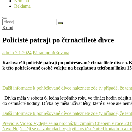
Kontakt
Reklama
Hledej
…
Krimi
Policisté pátrají po čtrnáctileté dívce
admin
7.1.2024
Pátrání
pohřešovaná
Karlovarští policisté pátrají po pohřešované čtrnáctileté dívce 
k této pohřešované osobě volejte na bezplatnou telefonní linku 158
Další informace k pohřešované dívce naleznete zde (v případě, že tent
„Dívka měla v sobotu 6. ledna letošního roku ve třináct hodin odejí
do osmnácté hodiny. Dívka by měla užívat léky, které u sebe ale nemá
Další informace k pohřešované dívce naleznete zde (v případě, že tent
Navigace
Previous
Previous
Video: Vydejte se na procházku zimním Chebem v roce 201
Next
post:
Next
Nejčastěji se na zahradách vyskytl kos těsně před koňadrou a 