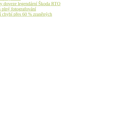
íky doveze legendární Škoda RTO
n plný fotografování
jí chybí přes 60 % zraněných