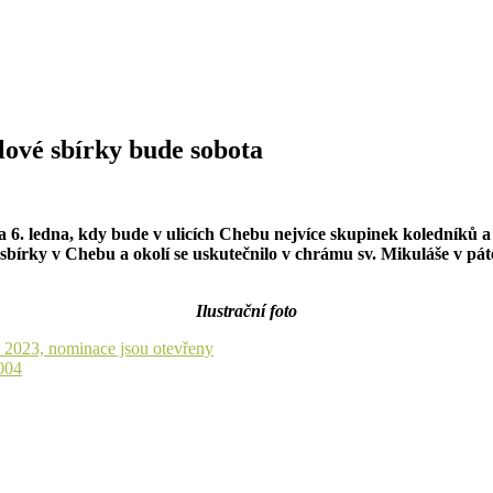
ové sbírky bude sobota
 6. ledna, kdy bude v ulicích Chebu nejvíce skupinek koledníků a
bírky v Chebu a okolí se uskutečnilo v chrámu sv. Mikuláše v páte
Ilustrační foto
k 2023, nominace jsou otevřeny
004