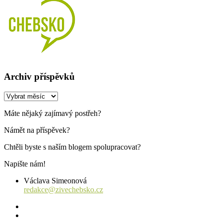
Archiv příspěvků
Archiv
příspěvků
Máte nějaký zajímavý postřeh?
Námět na příspěvek?
Chtěli byste s naším blogem spolupracovat?
Napište nám!
Václava Simeonová
redakce@zivechebsko.cz
facebook
instagram