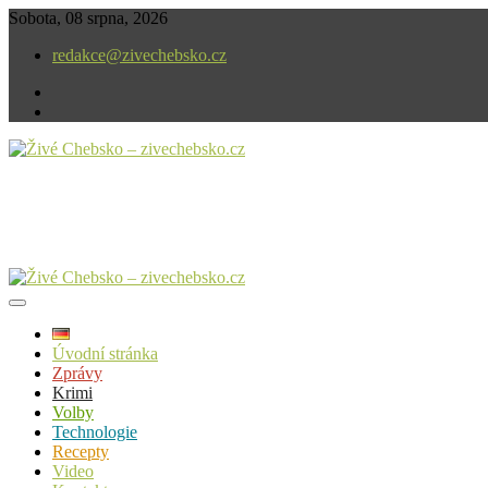
Skip
Sobota, 08 srpna, 2026
to
redakce@zivechebsko.cz
content
facebook
instagram
V našem regionu se stále něco děje.
Živé Chebsko – zivechebsko.cz
Úvodní stránka
Zprávy
Krimi
Volby
Technologie
Recepty
Video