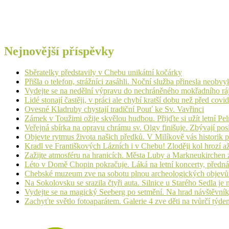
Nejnovější příspěvky
Sběratelky představily v Chebu unikátní kočárky
Přišla o telefon, strážníci zasáhli. Noční služba přinesla neobv
Vydejte se na nedělní výpravu do nechráněného mokřadního rá
Lidé stonají častěji, v práci ale chybí kratší dobu než před cov
Ovesné Kladruby chystají tradiční Pouť ke Sv. Vavřinci
Zámek v Toužimi ožije skvělou hudbou. Přijďte si užít letní Pe
Veřejná sbírka na opravu chrámu sv. Olgy finišuje. Zbývají pos
Objevte rytmus života našich předků. V Milíkově vás historik
Kradl ve Františkových Lázních i v Chebu! Zloději kol hrozí a
Zažijte atmosféru na hranicích. Města Luby a Markneukirchen z
Léto v Domě Chopin pokračuje. Láká na letní koncerty, přednáš
Chebské muzeum zve na sobotu plnou archeologických objev
Na Sokolovsku se srazila čtyři auta. Silnice u Starého Sedla je
Vydejte se na magický Seeberg po setmění. Na hrad návštěvn
Zachyťte světlo fotoaparátem. Galerie 4 zve děti na tvůrčí týde