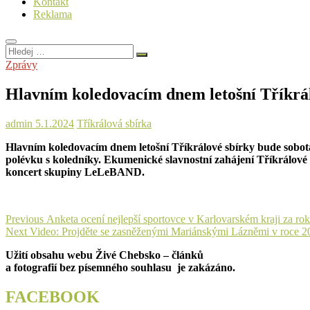
Kontakt
Reklama
Hledej
…
Zprávy
Hlavním koledovacím dnem letošní Tříkrál
admin
5.1.2024
Tříkrálová sbírka
Hlavním koledovacím dnem letošní Tříkrálové sbírky bude sobota
polévku s koledníky. Ekumenické slavnostní zahájení Tříkrálové s
koncert skupiny LeLeBAND.
Navigace
Previous
Previous
Anketa ocení nejlepší sportovce v Karlovarském kraji za ro
Next
post:
Next
Video: Projděte se zasněženými Mariánskými Lázněmi v roce 2
pro
post:
Užití obsahu webu Živé Chebsko – článků
příspěvek
a fotografií bez písemného souhlasu je zakázáno.
FACEBOOK