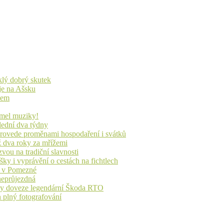
yklý dobrý skutek
je na Ašsku
idem
lmel muziky!
lední dva týdny
 provede proměnami hospodaření i svátků
ž dva roky za mřížemi
vou na tradiční slavnosti
ky i vyprávění o cestách na fichtlech
ů v Pomezné
 neprůjezdná
íky doveze legendární Škoda RTO
n plný fotografování