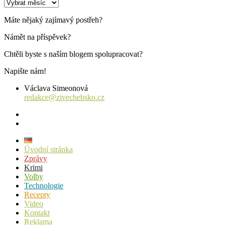
Archiv
příspěvků
Máte nějaký zajímavý postřeh?
Námět na příspěvek?
Chtěli byste s naším blogem spolupracovat?
Napište nám!
Václava Simeonová
redakce@zivechebsko.cz
facebook
instagram
Úvodní stránka
Zprávy
Krimi
Volby
Technologie
Recepty
Video
Kontakt
Reklama