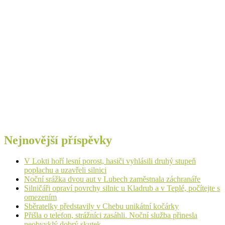
Nejnovější příspěvky
V Lokti hoří lesní porost, hasiči vyhlásili druhý stupeň
poplachu a uzavřeli silnici
Noční srážka dvou aut v Lubech zaměstnala záchranáře
Silničáři opraví povrchy silnic u Kladrub a v Teplé, počítejte s
omezením
Sběratelky představily v Chebu unikátní kočárky
Přišla o telefon, strážníci zasáhli. Noční služba přinesla
neobvyklý dobrý skutek