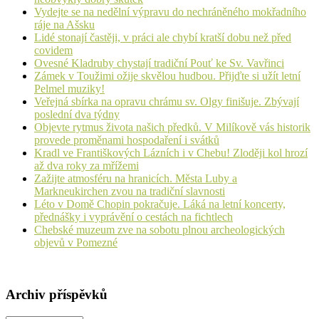
Vydejte se na nedělní výpravu do nechráněného mokřadního
ráje na Ašsku
Lidé stonají častěji, v práci ale chybí kratší dobu než před
covidem
Ovesné Kladruby chystají tradiční Pouť ke Sv. Vavřinci
Zámek v Toužimi ožije skvělou hudbou. Přijďte si užít letní
Pelmel muziky!
Veřejná sbírka na opravu chrámu sv. Olgy finišuje. Zbývají
poslední dva týdny
Objevte rytmus života našich předků. V Milíkově vás historik
provede proměnami hospodaření i svátků
Kradl ve Františkových Lázních i v Chebu! Zloději kol hrozí
až dva roky za mřížemi
Zažijte atmosféru na hranicích. Města Luby a
Markneukirchen zvou na tradiční slavnosti
Léto v Domě Chopin pokračuje. Láká na letní koncerty,
přednášky i vyprávění o cestách na fichtlech
Chebské muzeum zve na sobotu plnou archeologických
objevů v Pomezné
Archiv příspěvků