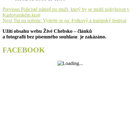
Navigace
Previous
Previous
Policisté pátrají po muži, který by se mohl pohybovat v
post:
Karlovarském kraji
pro
Next
Next
Tip na sobotu: Vydejte se na Folkový a trampský festival
příspěvek
post:
Užití obsahu webu Živé Chebsko – článků
a fotografií bez písemného souhlasu je zakázáno.
FACEBOOK