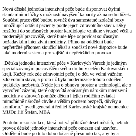
Nová dětská jednotka intenzivní péče bude disponovat čtyřmi
standardními lůžky s možností navýšení kapacity až na sedm lůžek.
Součástí pracoviště budou rovněž dva samostatné izolační boxy
umožňující oddělit pacienty podle jejich zdravotního stavu. Díky
rozšíření do současných prostor kardiologie vznikne výrazně větší a
modernější pracoviště, které bude lépe odpovídat současným
požadavkům intenzivní medicíny. Přímo na oddělení bude
nepřetržitě přítomen sloužící lékař a součástí nové dispozice bude
také moderní sesterna pro zajištění nepřetržitého provozu.
„Dětská jednotka intenzivní péče v Karlových Varech je jediným
specializovaným pracovištěm svého druhu v celém Karlovarském
kraji. Každý rok zde zdravotníci pečují o děti ve velmi vážném
zdravotním stavu, a proto už byla modernizace tohoto oddělení
prakticky nezbytná. Nejde jen o obnovu prostor a technologií, ale o
vytvoření zázemí, které odpovídá současným nárokům intenzivní
medicíny a zároveň pomůže dětem i jejich rodičům zvladat
mimořádně náročné chvíle s větším pocitem bezpečí, důvěry a
komfortu,“ uvedl generální ředitel Karlovarské krajské nemocnice
MUDr. Jiří Štefan, MBA.
Po dobu rekonstrukce, která potrvá přibližně deset měsíců, nebude
provoz dětské jednotky intenzivní péče omezen ani uzavřen.
Oddělení bude po tuto dobu dočasně přesunuto tak, aby byla