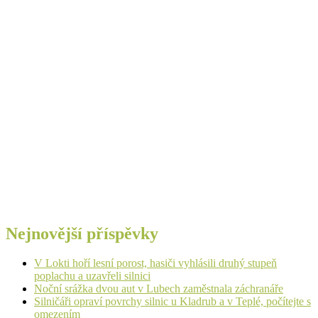
Nejnovější příspěvky
V Lokti hoří lesní porost, hasiči vyhlásili druhý stupeň
poplachu a uzavřeli silnici
Noční srážka dvou aut v Lubech zaměstnala záchranáře
Silničáři opraví povrchy silnic u Kladrub a v Teplé, počítejte s
omezením