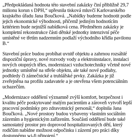
„Předpokládaná hodnota této stavební zakázky činí přibližně 29,7
milionu korun s DPH,“ upřesnila tisková mluvčí Karlovarského
krajského úřadu Jana Boučková. „Nabídky budeme hodnotit podle
jejich ekonomické výhodnosti, přičemž jediným hodnotícím
kritériem bude nejnižší nabídková cena. Předmětem zakázky je
kompletní rekonstrukce části dětské jednotky intenzivní péče
umístěné ve třetím nadzemním podlaží východního křídla pavilonu
B.“
Stavební práce budou probíhat uvnitř objektu a zahrnou rozsáhlé
dispoziční úpravy, nové rozvody vody a elektroinstalace, instalaci
nových otopných těles, modernizaci vzduchotechniky včetně nové
jednotky umístěné na střeše objektu, ale také nové podlahy,
podhledy či zámečnické a truhlářské prvky. Zakázka je již
zveřejněna na profilu zadavatele a je otevřena všem potenciálním
uchazečům.
„Modernizace oddělení významně zvýší komfort, bezpečnost i
kvalitu péče poskytované malým pacientům a zároveň vytvoří lepší
pracovní podmínky pro zdravotnický personál,“ doplnila Jana
Boučková. „Nové prostory budou vybaveny vlastním sociálním
zázemím a hygienickým zařízením. Součástí oddělení bude také
samostatný prostor pro doprovod hospitalizovaných dětí, který
rodičům nabídne možnost odpočinku i zázemí pro práci díky
dostupnému wi-fi připojení.“