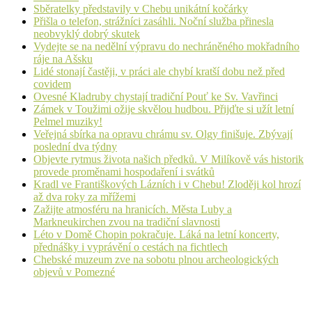
Sběratelky představily v Chebu unikátní kočárky
Přišla o telefon, strážníci zasáhli. Noční služba přinesla
neobvyklý dobrý skutek
Vydejte se na nedělní výpravu do nechráněného mokřadního
ráje na Ašsku
Lidé stonají častěji, v práci ale chybí kratší dobu než před
covidem
Ovesné Kladruby chystají tradiční Pouť ke Sv. Vavřinci
Zámek v Toužimi ožije skvělou hudbou. Přijďte si užít letní
Pelmel muziky!
Veřejná sbírka na opravu chrámu sv. Olgy finišuje. Zbývají
poslední dva týdny
Objevte rytmus života našich předků. V Milíkově vás historik
provede proměnami hospodaření i svátků
Kradl ve Františkových Lázních i v Chebu! Zloději kol hrozí
až dva roky za mřížemi
Zažijte atmosféru na hranicích. Města Luby a
Markneukirchen zvou na tradiční slavnosti
Léto v Domě Chopin pokračuje. Láká na letní koncerty,
přednášky i vyprávění o cestách na fichtlech
Chebské muzeum zve na sobotu plnou archeologických
objevů v Pomezné