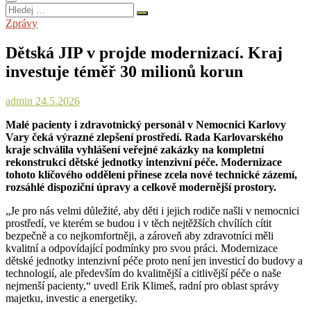
Hledej
…
Zprávy
Dětská JIP v projde modernizací. Kraj
investuje téměř 30 milionů korun
admin
24.5.2026
Malé pacienty i zdravotnický personál v Nemocnici Karlovy
Vary čeká výrazné zlepšení prostředí. Rada Karlovarského
kraje schválila vyhlášení veřejné zakázky na kompletní
rekonstrukci dětské jednotky intenzivní péče. Modernizace
tohoto klíčového oddělení přinese zcela nové technické zázemí,
rozsáhlé dispoziční úpravy a celkově modernější prostory.
„Je pro nás velmi důležité, aby děti i jejich rodiče našli v nemocnici
prostředí, ve kterém se budou i v těch nejtěžších chvílích cítit
bezpečně a co nejkomfortněji, a zároveň aby zdravotníci měli
kvalitní a odpovídající podmínky pro svou práci. Modernizace
dětské jednotky intenzivní péče proto není jen investicí do budovy a
technologií, ale především do kvalitnější a citlivější péče o naše
nejmenší pacienty,“ uvedl Erik Klimeš, radní pro oblast správy
majetku, investic a energetiky.