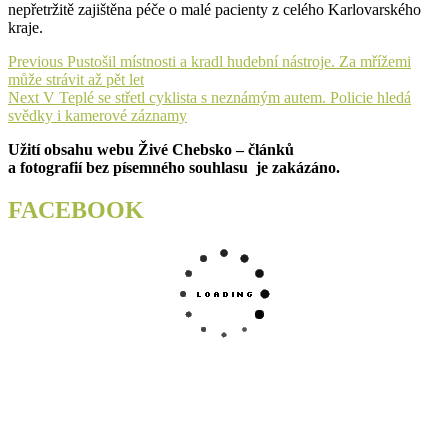
nepřetržitě zajištěna péče o malé pacienty z celého Karlovarského
kraje.
Navigace
Previous
Previous
Pustošil místnosti a kradl hudební nástroje. Za mřížemi
post:
může strávit až pět let
pro
Next
Next
V Teplé se střetl cyklista s neznámým autem. Policie hledá
příspěvek
post:
svědky i kamerové záznamy
Užití obsahu webu Živé Chebsko – článků
a fotografií bez písemného souhlasu je zakázáno.
FACEBOOK