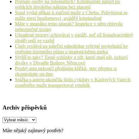
Poznáte osoby na fotografiích? Kriminalisté pátrají po
svědcích divokého nákupu bez placení
Soud vydal příkaz k zatčení muže z Chebu. Pohybovat se
může mezi bezdomovci, uvádějí kriminalisté
Máte v mrazáku tento tatarák? Inspekce v něm objevila
nebezpečné toxiny
Ukradené trezory schovával v garáži, teď už šestadvacetiletý
zloděj sedí ve vazbě
Cheb svolává na páteční odpoledne veřejné projednání ke
změnám územního plánu a strategickému parku
Slyšíš to taky? Tajné schůzky a zdi, které mají uši, pobaví
diváky v Divadle Boženy Němcové
Prodej auta nekončí předáním klíčků, stav přepisu si
zkontrolujte on-line
Srážka s autem ukončila jízdu cyklisty v Karlových Varech,
zraněného muže transportoval vrtulník
Archiv příspěvků
Archiv
příspěvků
Máte nějaký zajímavý postřeh?