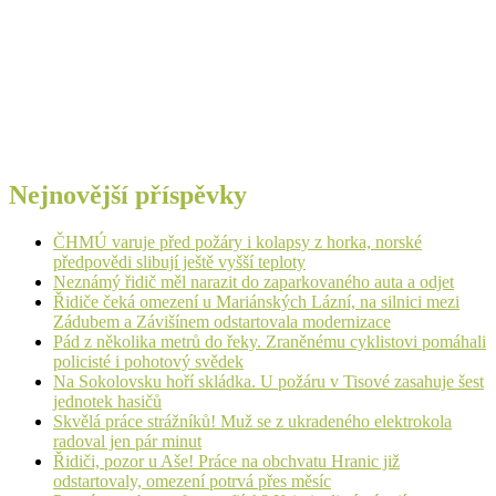
Nejnovější příspěvky
ČHMÚ varuje před požáry i kolapsy z horka, norské
předpovědi slibují ještě vyšší teploty
Neznámý řidič měl narazit do zaparkovaného auta a odjet
Řidiče čeká omezení u Mariánských Lázní, na silnici mezi
Zádubem a Závišínem odstartovala modernizace
Pád z několika metrů do řeky. Zraněnému cyklistovi pomáhali
policisté i pohotový svědek
Na Sokolovsku hoří skládka. U požáru v Tisové zasahuje šest
jednotek hasičů
Skvělá práce strážníků! Muž se z ukradeného elektrokola
radoval jen pár minut
Řidiči, pozor u Aše! Práce na obchvatu Hranic již
odstartovaly, omezení potrvá přes měsíc