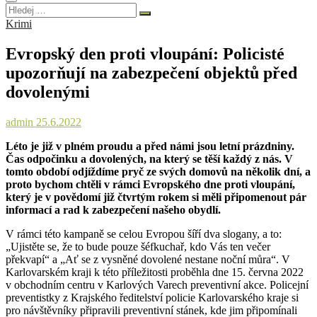
Hledej
…
Krimi
Evropský den proti vloupání: Policisté
upozorňují na zabezpečení objektů před
dovolenými
admin
25.6.2022
Léto je již v plném proudu a před námi jsou letní prázdniny.
Čas odpočinku a dovolených, na který se těší každý z nás. V
tomto období odjíždíme pryč ze svých domovů na několik dní, a
proto bychom chtěli v rámci Evropského dne proti vloupání,
který je v povědomí již čtvrtým rokem si měli připomenout pár
informací a rad k zabezpečení našeho obydlí.
V rámci této kampaně se celou Evropou šíří dva slogany, a to:
„Ujistěte se, že to bude pouze šéfkuchař, kdo Vás ten večer
překvapí“ a „Ať se z vysněné dovolené nestane noční můra“. V
Karlovarském kraji k této příležitosti proběhla dne 15. června 2022
v obchodním centru v Karlových Varech preventivní akce. Policejní
preventistky z Krajského ředitelství policie Karlovarského kraje si
pro návštěvníky připravili preventivní stánek, kde jim připomínali