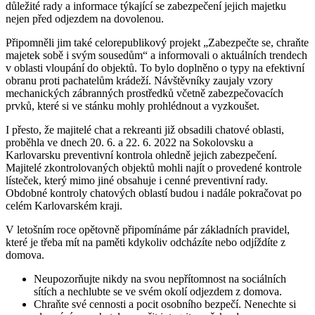
důležité rady a informace týkající se zabezpečení jejich majetku
nejen před odjezdem na dovolenou.
Připomněli jim také celorepublikový projekt „Zabezpečte se, chraňte
majetek sobě i svým sousedům“ a informovali o aktuálních trendech
v oblasti vloupání do objektů. To bylo doplněno o typy na efektivní
obranu proti pachatelům krádeží. Návštěvníky zaujaly vzory
mechanických zábranných prostředků včetně zabezpečovacích
prvků, které si ve stánku mohly prohlédnout a vyzkoušet.
I přesto, že majitelé chat a rekreanti již obsadili chatové oblasti,
proběhla ve dnech 20. 6. a 22. 6. 2022 na Sokolovsku a
Karlovarsku preventivní kontrola ohledně jejich zabezpečení.
Majitelé zkontrolovaných objektů mohli najít o provedené kontrole
lísteček, který mimo jiné obsahuje i cenné preventivní rady.
Obdobné kontroly chatových oblastí budou i nadále pokračovat po
celém Karlovarském kraji.
V letošním roce opětovně připomínáme pár základních pravidel,
které je třeba mít na paměti kdykoliv odcházíte nebo odjíždíte z
domova.
Neupozorňujte nikdy na svou nepřítomnost na sociálních
sítích a nechlubte se ve svém okolí odjezdem z domova.
Chraňte své cennosti a pocit osobního bezpečí. Nenechte si