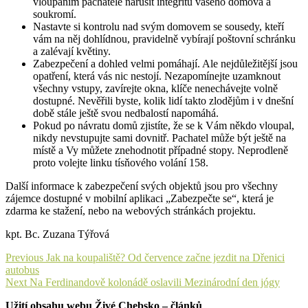
vloupáním pachatele narušit integritu vašeho domova a
soukromí.
Nastavte si kontrolu nad svým domovem se sousedy, kteří
vám na něj dohlídnou, pravidelně vybírají poštovní schránku
a zalévají květiny.
Zabezpečení a dohled velmi pomáhají. Ale nejdůležitější jsou
opatření, která vás nic nestojí. Nezapomínejte uzamknout
všechny vstupy, zavírejte okna, klíče nenechávejte volně
dostupné. Nevěřili byste, kolik lidí takto zlodějům i v dnešní
době stále ještě svou nedbalostí napomáhá.
Pokud po návratu domů zjistíte, že se k Vám někdo vloupal,
nikdy nevstupujte sami dovnitř. Pachatel může být ještě na
místě a Vy můžete znehodnotit případné stopy. Neprodleně
proto volejte linku tísňového volání 158.
Další informace k zabezpečení svých objektů jsou pro všechny
zájemce dostupné v mobilní aplikaci „Zabezpečte se“, která je
zdarma ke stažení, nebo na webových stránkách projektu.
kpt. Bc. Zuzana Týřová
Navigace
Previous
Previous
Jak na koupaliště? Od července začne jezdit na Dřenici
post:
autobus
pro
Next
Next
Na Ferdinandově kolonádě oslavili Mezinárodní den jógy
příspěvek
post:
Užití obsahu webu Živé Chebsko – článků