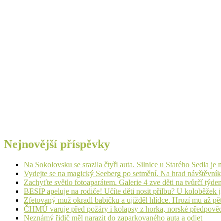
Nejnovější příspěvky
Na Sokolovsku se srazila čtyři auta. Silnice u Starého Sedla je
Vydejte se na magický Seeberg po setmění. Na hrad návštěvn
Zachyťte světlo fotoaparátem. Galerie 4 zve děti na tvůrčí týde
BESIP apeluje na rodiče! Učíte děti nosit přilbu? U koloběžek 
Zfetovaný muž okradl babičku a ujížděl hlídce. Hrozí mu až pět
ČHMÚ varuje před požáry i kolapsy z horka, norské předpovědi s
Neznámý řidič měl narazit do zaparkovaného auta a odjet