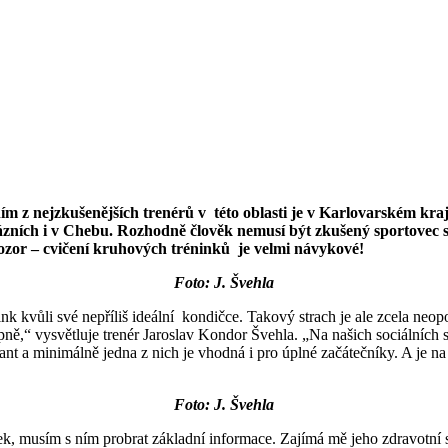
ním z nejzkušenějších trenérů v této oblasti je v Karlovarském 
zních i v Chebu. Rozhodně člověk nemusí být zkušený sportovec s p
e pozor – cvičení kruhových tréninků je velmi návykové!
Foto: J. Švehla
nink kvůli své nepříliš ideální kondičce. Takový strach je ale zcela neo
pně,“ vysvětluje trenér Jaroslav Kondor Švehla. „Na našich sociálních s
t a minimálně jedna z nich je vhodná i pro úplné začátečníky. A je na
Foto: J. Švehla
, musím s ním probrat základní informace. Zajímá mě jeho zdravotní s