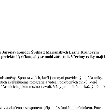
kraji Jaroslav Kondor Švehla z Mariánských Lázní. Kruhovým
erfektní fyzičkou, aby se mohl zúčastnit. Všechny cviky mají i
podstatněný. Spousta z těch, kteří jsou nyní pravidelnými účastníky,
ítích zveřejňujeme fotografie a videa i pokročilých cviků, které
 účastnících, jakou možnost zvolí. Vždy proto říkám – každý trénink
tav a zkušenost se sportem, případně s funkčním tréninkem. Poté