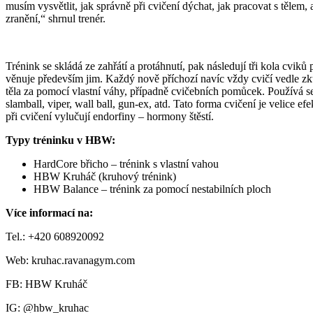
musím vysvětlit, jak správně při cvičení dýchat, jak pracovat s tělem
zranění,“ shrnul trenér.
Trénink se skládá ze zahřátí a protáhnutí, pak následují tři kola cvik
věnuje především jim. Každý nově příchozí navíc vždy cvičí vedle zku
těla za pomocí vlastní váhy, případně cvičebních pomůcek. Používá 
slamball, viper, wall ball, gun-ex, atd. Tato forma cvičení je velice efek
při cvičení vylučují endorfiny – hormony štěstí.
Typy tréninku v HBW:
HardCore břicho – trénink s vlastní vahou
HBW Kruháč (kruhový trénink)
HBW Balance – trénink za pomocí nestabilních ploch
Více informací na:
Tel.: +420 608920092
Web: kruhac.ravanagym.com
FB: HBW Kruháč
IG: @hbw_kruhac