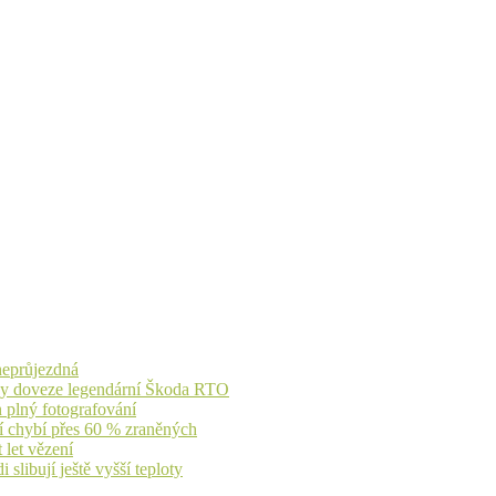
 neprůjezdná
íky doveze legendární Škoda RTO
n plný fotografování
jí chybí přes 60 % zraněných
 let vězení
libují ještě vyšší teploty