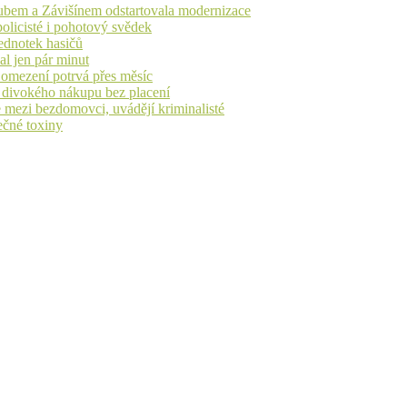
dubem a Závišínem odstartovala modernizace
olicisté i pohotový svědek
ednotek hasičů
al jen pár minut
, omezení potrvá přes měsíc
h divokého nákupu bez placení
 mezi bezdomovci, uvádějí kriminalisté
ečné toxiny