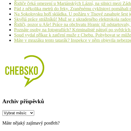
Řidiče čeká omezení u Mariánských Lázní, na silnici mezi Zá
Pád z několika metrů do řeky. Zraněnému cyklistovi pomáhali p
Na Sokolovsku hoří skládka. U požáru v Tisové zasahuje šest j
Skvělá práce strážníků! Muž se z ukradeného elektrokola radov
Řidiči, pozor u Aše! Práce na obchvatu Hranic již odstartovaly
Poznáte osoby na fotografiích? Kriminalisté pátrají po svědcíc
Soud vydal příkaz k zatčení muže z Chebu. Pohybovat se může
Máte v mrazáku tento tatarák? Inspekce v něm objevila nebezp
Archiv příspěvků
Archiv
příspěvků
Máte nějaký zajímavý postřeh?