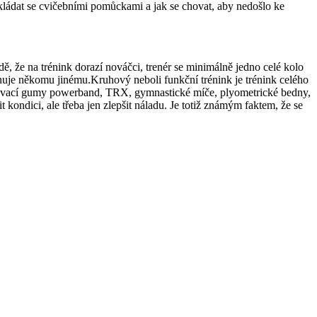
nakládat se cvičebními pomůckami a jak se chovat, aby nedošlo ke
dě, že na trénink dorazí nováčci, trenér se minimálně jedno celé kolo
věnuje někomu jinému.Kruhový neboli funkční trénink je trénink celého
silovací gumy powerband, TRX, gymnastické míče, plyometrické bedny,
ýšit kondici, ale třeba jen zlepšit náladu. Je totiž známým faktem, že se