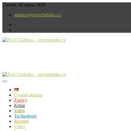
Skip
Čtvrtek, 06 srpna, 2026
to
redakce@zivechebsko.cz
content
facebook
instagram
V našem regionu se stále něco děje.
Živé Chebsko – zivechebsko.cz
Úvodní stránka
Zprávy
Krimi
Volby
Technologie
Recepty
Video