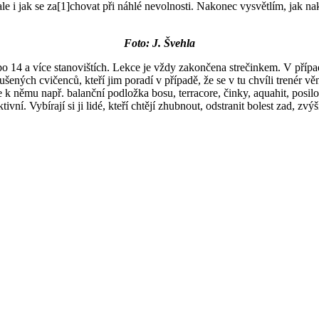
, ale i jak se za[1]chovat při náhlé nevolnosti. Nakonec vysvětlím, jak 
Foto: J. Švehla
ů po 14 a více stanovištích. Lekce je vždy zakončena strečinkem. V přípa
šených cvičenců, kteří jim poradí v případě, že se v tu chvíli trenér 
se k němu např. balanční podložka bosu, terracore, činky, aquahit, po
tivní. Vybírají si ji lidé, kteří chtějí zhubnout, odstranit bolest zad, zv