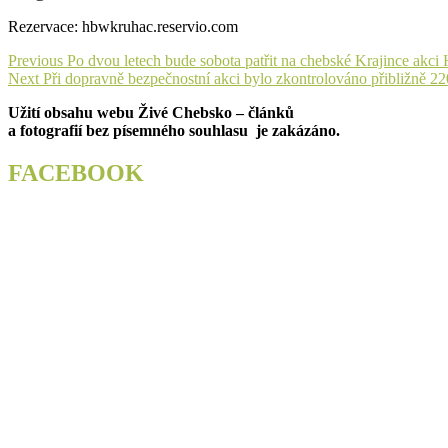
Rezervace: hbwkruhac.reservio.com
Navigace
Previous
Previous
Po dvou letech bude sobota patřit na chebské Krajince akci
Next
post:
Next
Při dopravně bezpečnostní akci bylo zkontrolováno přibližně 22
pro
post:
Užití obsahu webu Živé Chebsko – článků
příspěvek
a fotografií bez písemného souhlasu je zakázáno.
FACEBOOK