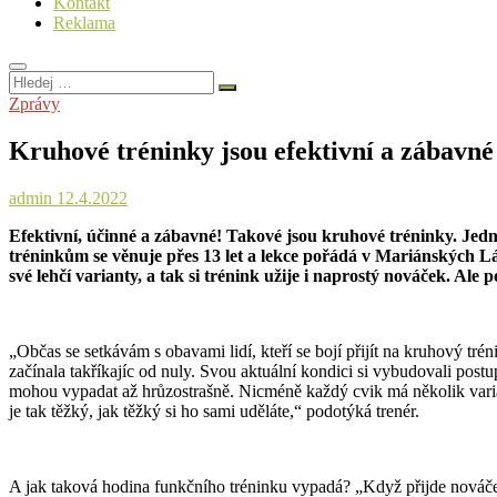
Kontakt
Reklama
Hledej
…
Zprávy
Kruhové tréninky jsou efektivní a zábavné
admin
12.4.2022
Efektivní, účinné a zábavné! Takové jsou kruhové tréninky. Jed
tréninkům se věnuje přes 13 let a lekce pořádá v Mariánských Lá
své lehčí varianty, a tak si trénink užije i naprostý nováček. Al
„Občas se setkávám s obavami lidí, kteří se bojí přijít na kruhový tré
začínala takříkajíc od nuly. Svou aktuální kondici si vybudovali postu
mohou vypadat až hrůzostrašně. Nicméně každý cvik má několik varian
je tak těžký, jak těžký si ho sami uděláte,“ podotýká trenér.
A jak taková hodina funkčního tréninku vypadá? „Když přijde nováček