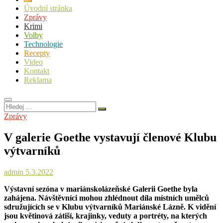
Úvodní stránka
Zprávy
Krimi
Volby
Technologie
Recepty
Video
Kontakt
Reklama
Hledej
…
Zprávy
V galerie Goethe vystavují členové Klubu
výtvarníků
admin
5.3.2022
Výstavní sezóna v mariánskolázeňské Galerii Goethe byla
zahájena. Návštěvníci mohou zhlédnout díla místních umělců
sdružujících se v Klubu výtvarníků Mariánské Lázně. K vidění
jsou květinová zátiší, krajinky, veduty a portréty, na kterých