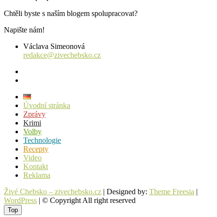
Chtěli byste s naším blogem spolupracovat?
Napište nám!
Václava Simeonová
redakce@zivechebsko.cz
facebook
instagram
Úvodní stránka
Zprávy
Krimi
Volby
Technologie
Recepty
Video
Kontakt
Reklama
Živé Chebsko – zivechebsko.cz
| Designed by:
Theme Freesia
|
WordPress
| © Copyright All right reserved
Top