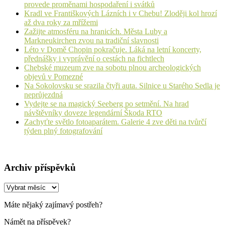
provede proměnami hospodaření i svátků
Kradl ve Františkových Lázních i v Chebu! Zloději kol hrozí
až dva roky za mřížemi
Zažijte atmosféru na hranicích. Města Luby a
Markneukirchen zvou na tradiční slavnosti
Léto v Domě Chopin pokračuje. Láká na letní koncerty,
přednášky i vyprávění o cestách na fichtlech
Chebské muzeum zve na sobotu plnou archeologických
objevů v Pomezné
Na Sokolovsku se srazila čtyři auta. Silnice u Starého Sedla je
neprůjezdná
Vydejte se na magický Seeberg po setmění. Na hrad
návštěvníky doveze legendární Škoda RTO
Zachyťte světlo fotoaparátem. Galerie 4 zve děti na tvůrčí
týden plný fotografování
Archiv příspěvků
Archiv
příspěvků
Máte nějaký zajímavý postřeh?
Námět na příspěvek?