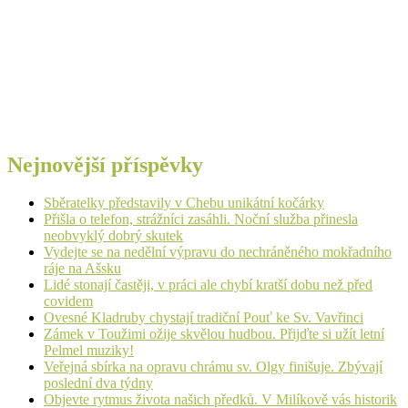
Nejnovější příspěvky
Sběratelky představily v Chebu unikátní kočárky
Přišla o telefon, strážníci zasáhli. Noční služba přinesla
neobvyklý dobrý skutek
Vydejte se na nedělní výpravu do nechráněného mokřadního
ráje na Ašsku
Lidé stonají častěji, v práci ale chybí kratší dobu než před
covidem
Ovesné Kladruby chystají tradiční Pouť ke Sv. Vavřinci
Zámek v Toužimi ožije skvělou hudbou. Přijďte si užít letní
Pelmel muziky!
Veřejná sbírka na opravu chrámu sv. Olgy finišuje. Zbývají
poslední dva týdny
Objevte rytmus života našich předků. V Milíkově vás historik