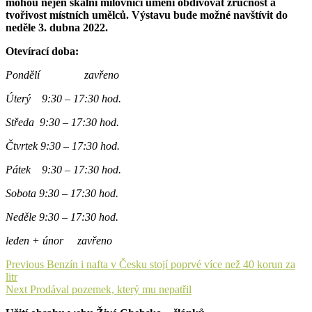
mohou nejen skalní milovníci umění obdivovat zručnost a
tvořivost místních umělců. Výstavu bude možné navštívit do
neděle 3. dubna 2022.
Otevírací doba:
Pondělí zavřeno
Úterý 9:30 – 17:30 hod.
Středa 9:30 – 17:30 hod.
Čtvrtek 9:30 – 17:30 hod.
Pátek 9:30 – 17:30 hod.
Sobota 9:30 – 17:30 hod.
Neděle 9:30 – 17:30 hod.
leden + únor zavřeno
Navigace
Previous
Previous
Benzín i nafta v Česku stojí poprvé více než 40 korun za
post:
litr
pro
Next
Next
Prodával pozemek, který mu nepatřil
příspěvek
post: