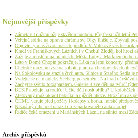
Nejnovější příspěvky
Zámek v Toužimi ožije skvělou hudbou. Přijďte si užít letní Pe
Veřejná sbírka na opravu chrámu sv. Olgy finišuje. Zbývají pos
Objevte rytmus života našich předků. V Milíkově vás historik
Kradl ve Františkových Lázních i v Chebu! Zloději kol hrozí a
Zažijte atmosféru na hranicích. Města Luby a Markneukirchen z
Léto v Domě Chopin pokračuje. Láká na letní koncerty, přednáš
Chebské muzeum zve na sobotu plnou archeologických objev
Na Sokolovsku se srazila čtyři auta. Silnice u Starého Sedla je
Vydejte se na magický Seeberg po setmění. Na hrad návštěvn
Zachyťte světlo fotoaparátem. Galerie 4 zve děti na tvůrčí týde
BESIP apeluje na rodiče! Učíte děti nosit přilbu? U koloběžek 
Zfetovaný muž okradl babičku a ujížděl hlídce. Hrozí mu až pět
ČHMÚ varuje před požáry i kolapsy z horka, norské předpovědi s
Neznámý řidič měl narazit do zaparkovaného auta a odjet
Řidiče čeká omezení u Mariánských Lázní, na silnici mezi Zá
Archiv příspěvků