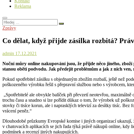
Kontakt
Reklama
Hledej
…
Zprávy
Co dělat, když přijde zásilka rozbitá? Právn
admin
17.12.2021
Noční můry online nakupování jsou, že přijde něco jiného, zboží 
stanou obětí podvodu. Jak předejít problémům a jak z nich ven, 
Pokud spotřebitel zásilku s objednaným zbožím rozbalí, ještě než po
poškozeného výrobku řešil s přepravní službou nebo s výrobcem, kter
„Spotřebitelé ale obvykle balíček při převzetí neotevřou, maximálně o
trochu času a snadno si lze pořídit důkaz o tom, že výrobek už poško
stovky či tisíce korun, ale i naprasklých televizí za desítky tisíc. B
vrácení peněz.“
Dlouhodobé průzkumy Evropské komise i jiných organizací ukazují,
v chatovacích aplikacích se jich řada týká právě nákupů online, kdy 
podmínek a recenzí jiných nakupujících.