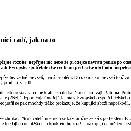
íci radí, jak na to
přijde rozbité, nepřijde nic nebo že prodejce nevrátí peníze po od
radí Evropské spotřebitelské centrum při České obchodní inspekci
depíše bezvadné převzetí, nemá problém. Do okamžiku převzetí totiž za
ý produkt zabalil.
bhlédnou stav samotné krabice a do balíčku se podívají až doma. Proto j
zený přišel,“ doporučuje Ondřej Tichota z Evropského spotřebitelského
ez fotografií se pak mnohdy těžko prokazuje, že kupující zboží nepoškod
 že zhruba 3 % uživatelů internetu se každoročně setká s podvodem.
lidé hledají co nejnižší cenu konkrétního zboží a nakupují na určitém e