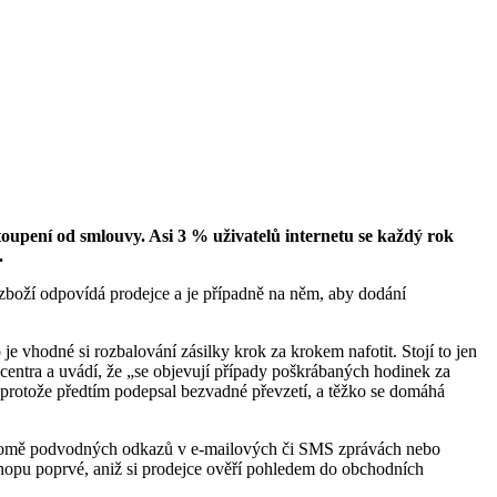
stoupení od smlouvy. Asi 3 % uživatelů internetu se každý rok
.
 zboží odpovídá prodejce a je případně na něm, aby dodání
e vhodné si rozbalování zásilky krok za krokem nafotit. Stojí to jen
 centra a uvádí, že „se objevují případy poškrábaných hodinek za
il, protože předtím podepsal bezvadné převzetí, a těžko se domáhá
 Kromě podvodných odkazů v e-mailových či SMS zprávách nebo
-shopu poprvé, aniž si prodejce ověří pohledem do obchodních