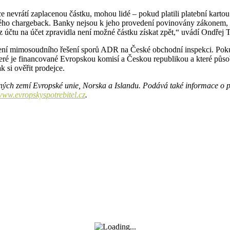
jce nevrátí zaplacenou částku, mohou lidé – pokud platili platební kar
zvaného chargeback. Banky nejsou k jeho provedení povinovány zákonem,
účtu na účet zpravidla není možné částku získat zpět,“ uvádí Ondřej T
ělení mimosoudního řešení sporů ADR na České obchodní inspekci. Poku
é je financované Evropskou komisí a Českou republikou a které působ
k si ověřit prodejce.
jiných zemí Evropské unie, Norska a Islandu. Podává také informace o 
ww.evropskyspotrebitel.cz
.