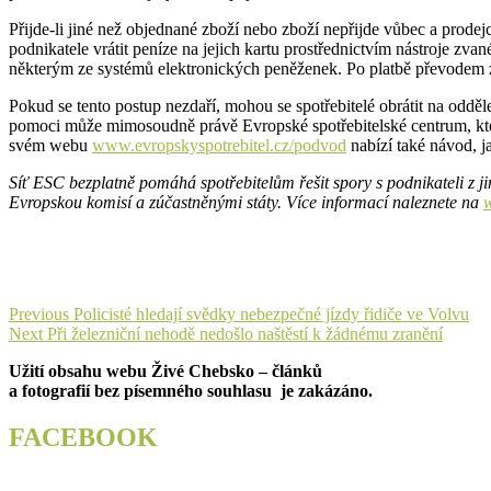
Přijde-li jiné než objednané zboží nebo zboží nepřijde vůbec a prode
podnikatele vrátit peníze na jejich kartu prostřednictvím nástroje 
některým ze systémů elektronických peněženek. Po platbě převodem z 
Pokud se tento postup nezdaří, mohou se spotřebitelé obrátit na odd
pomoci může mimosoudně právě Evropské spotřebitelské centrum, kter
svém webu
www.evropskyspotrebitel.cz/podvod
nabízí také návod, ja
Síť ESC bezplatně pomáhá spotřebitelům řešit spory s podnikateli z 
Evropskou komisí a zúčastněnými státy. Více informací naleznete na
w
Navigace
Previous
Previous
Policisté hledají svědky nebezpečné jízdy řidiče ve Volvu
Next
post:
Next
Při železniční nehodě nedošlo naštěstí k žádnému zranění
pro
post:
Užití obsahu webu Živé Chebsko – článků
příspěvek
a fotografií bez písemného souhlasu je zakázáno.
FACEBOOK