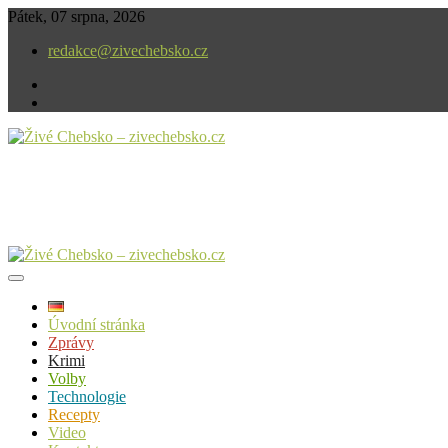
Skip
Pátek, 07 srpna, 2026
to
redakce@zivechebsko.cz
content
facebook
instagram
V našem regionu se stále něco děje.
Živé Chebsko – zivechebsko.cz
Úvodní stránka
Zprávy
Krimi
Volby
Technologie
Recepty
Video