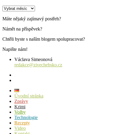
Archiv
příspěvků
Máte nějaký zajímavý postřeh?
Námět na příspěvek?
Chtěli byste s naším blogem spolupracovat?
Napište nám!
Václava Simeonová
redakce@zivechebsko.cz
facebook
instagram
Úvodní stránka
Zprávy
Krimi
Volby
Technologie
Recepty
Video
Kontakt