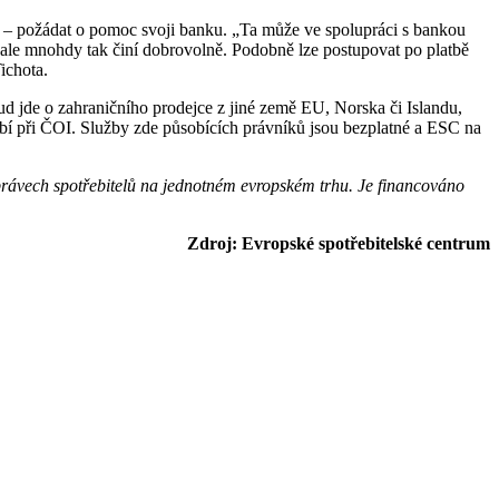
tou – požádat o pomoc svoji banku. „Ta může ve spolupráci s bankou
 ale mnohdy tak činí dobrovolně. Podobně lze postupovat po platbě
ichota.
d jde o zahraničního prodejce z jiné země EU, Norska či Islandu,
í při ČOI. Služby zde působících právníků jsou bezplatné a ESC na
právech spotřebitelů na jednotném evropském trhu. Je financováno
Zdroj: Evropské spotřebitelské centrum