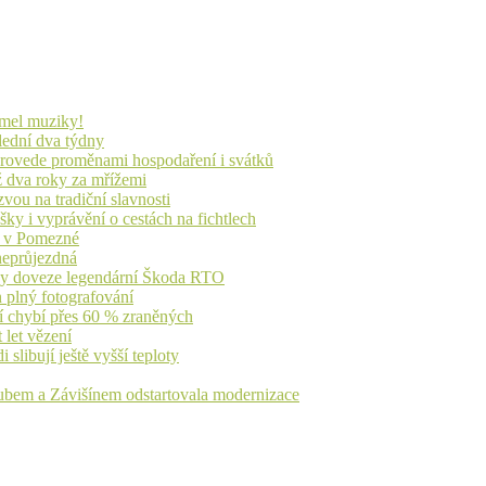
lmel muziky!
lední dva týdny
 provede proměnami hospodaření i svátků
ž dva roky za mřížemi
vou na tradiční slavnosti
ky i vyprávění o cestách na fichtlech
ů v Pomezné
 neprůjezdná
íky doveze legendární Škoda RTO
n plný fotografování
jí chybí přes 60 % zraněných
 let vězení
libují ještě vyšší teploty
dubem a Závišínem odstartovala modernizace