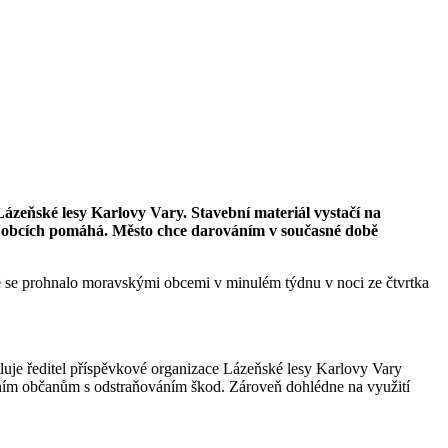
zeňské lesy Karlovy Vary. Stavební materiál vystačí na
ých obcích pomáhá. Město chce darováním v současné době
ré se prohnalo moravskými obcemi v minulém týdnu v noci ze čtvrtka
luje ředitel příspěvkové organizace Lázeňské lesy Karlovy Vary
stním občanům s odstraňováním škod. Zároveň dohlédne na využití