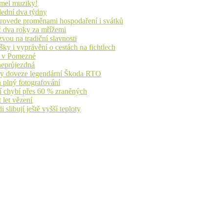
lmel muziky!
lední dva týdny
 provede proměnami hospodaření i svátků
ž dva roky za mřížemi
vou na tradiční slavnosti
ky i vyprávění o cestách na fichtlech
ů v Pomezné
 neprůjezdná
íky doveze legendární Škoda RTO
n plný fotografování
jí chybí přes 60 % zraněných
 let vězení
libují ještě vyšší teploty