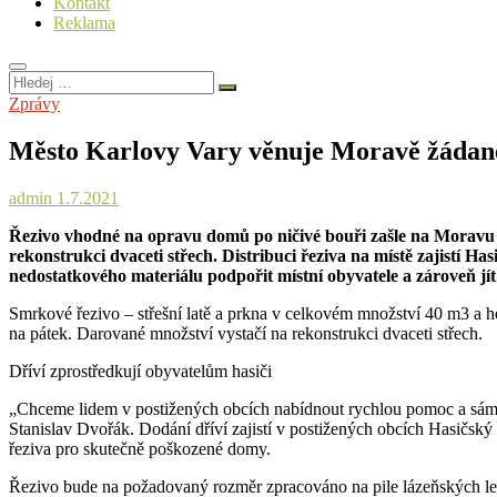
Kontakt
Reklama
Hledej
…
Zprávy
Město Karlovy Vary věnuje Moravě žádan
admin
1.7.2021
Řezivo vhodné na opravu domů po ničivé bouři zašle na Moravu m
rekonstrukci dvaceti střech. Distribuci řeziva na místě zajistí
nedostatkového materiálu podpořit místní obyvatele a zároveň jí
Smrkové řezivo – střešní latě a prkna v celkovém množství 40 m3 a h
na pátek. Darované množství vystačí na rekonstrukci dvaceti střech.
Dříví zprostředkují obyvatelům hasiči
„Chceme lidem v postižených obcích nabídnout rychlou pomoc a sám c
Stanislav Dvořák. Dodání dříví zajistí v postižených obcích Hasičsk
řeziva pro skutečně poškozené domy.
Řezivo bude na požadovaný rozměr zpracováno na pile lázeňských l