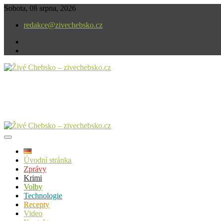
Skip
Sobota, 08 srpna, 2026
to
redakce@zivechebsko.cz
content
facebook
instagram
V našem regionu se stále něco děje.
Živé Chebsko – zivechebsko.cz
Úvodní stránka
Zprávy
Krimi
Volby
Technologie
Recepty
Video