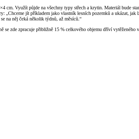
6×4 cm. Využít půjde na všechny typy střech a krytin. Materiál bude s
: „Chceme jít příkladem jako vlastník lesních pozemků a ukázat, jak 
se na něj čeká několik týdnů, až měsíců.“
ročně se zde zpracuje přibližně 15 % celkového objemu dříví vytěženého 