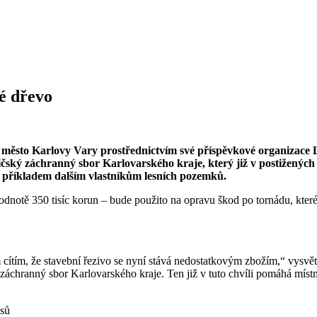
é dřevo
ěsto Karlovy Vary prostřednictvím své příspěvkové organizace Lá
 Hasičský záchranný sbor Karlovarského kraje, který již v postižen
t příkladem dalším vlastníkům lesních pozemků.
odnotě 350 tisíc korun – bude použito na opravu škod po tornádu, kte
ítím, že stavební řezivo se nyní stává nedostatkovým zbožím,“ vysvět
ý záchranný sbor Karlovarského kraje. Ten již v tuto chvíli pomáhá mí
esů