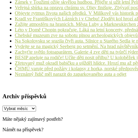
Zámek v Toužimi ožije skvělou hudbou. Přijďte si užít letní Pe
Veřejná sbírka na opravu chrámu sv. Olgy finišuje. Zbývají pos
Objevte rytmus života našich předků. V Milíkově vás historik
Kradl ve Františkových Lázních i v Chebu! Zloději kol hrozí a
Zažijte atmosféru na hranicích. Města Luby a Markneukirchen z
Léto v Domě Chopin pokračuje. Láká na letní koncerty, přednáš
Chebské muzeum zve na sobotu plnou archeologických objev
Na Sokolovsku se srazila čtyři auta. Silnice u Starého Sedla je
Vydejte se na magický Seeberg po setmění. Na hrad návštěvn
Zachyťte světlo fotoaparátem. Galerie 4 zve děti na tvůrčí týde
BESIP apeluje na rodiče! Učíte děti nosit přilbu? U koloběžek 
Zfetovaný muž okradl babičku a ujížděl hlídce. Hrozí mu až pět
ČHMÚ varuje před požáry i kolapsy z horka, norské předpovědi s
Neznámý řidič měl narazit do zaparkovaného auta a odjet
Archiv příspěvků
Archiv
příspěvků
Máte nějaký zajímavý postřeh?
Námět na příspěvek?