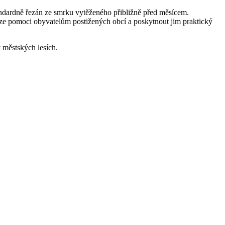
tandardně řezán ze smrku vytěženého přibližně před měsícem.
lze pomoci obyvatelům postižených obcí a poskytnout jim praktický
v městských lesích.