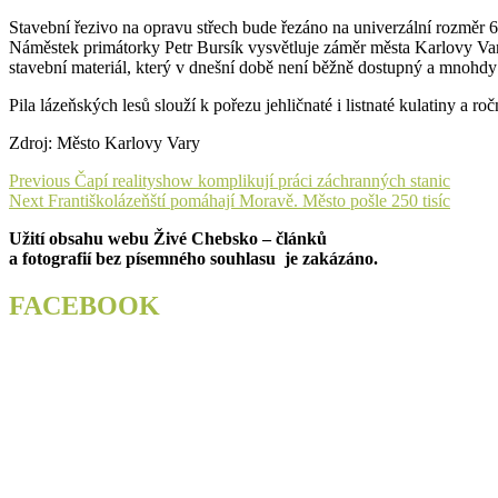
Stavební řezivo na opravu střech bude řezáno na univerzální rozměr 
Náměstek primátorky Petr Bursík vysvětluje záměr města Karlovy Vary
stavební materiál, který v dnešní době není běžně dostupný a mnohdy 
Pila lázeňských lesů slouží k pořezu jehličnaté i listnaté kulatiny a 
Zdroj: Město Karlovy Vary
Navigace
Previous
Previous
Čapí realityshow komplikují práci záchranných stanic
Next
post:
Next
Františkolázeňští pomáhají Moravě. Město pošle 250 tisíc
pro
post:
Užití obsahu webu Živé Chebsko – článků
příspěvek
a fotografií bez písemného souhlasu je zakázáno.
FACEBOOK