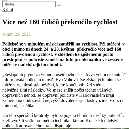
Hledej
…
Krimi
Více než 160 řidičů překročilo rychlost
admin
2.6.2021
Policisté se v minulém měsíci zaměřili na rychlost. Při měření v
obci i mimo ni dnech 24. a 28. května překročilo více než 160
řidičů povolenou rychlost. Vzhledem ke zjištěnému počtu
přestupků se policisté zaměří na tuto problematiku ve zvýšené
míře i v nadcházejícím období.
„Sešlápnutí plynu za vidinou ušetřeného času bývá velmi riskantní,“
informovala policejní mluvčí Eva Valtová. Ze získaných minut se
může v rychlosti stát neštěstí, které končí bohužel s těmi
nejvážnějšími následky. Ve snaze snížit počet těchto vážných
dopravních nehod, se dopravní policisté v Karlovarském kraji
zaměřili na dodržování nejvyšší dovolené rychlosti vozidel v obci i
mimo ni,“ sdělila.
Do této speciální kontroly bylo zapojeno téměř tři desítky policistů,
kteří využili veškerou měřící techniku, kterou Krajské ředitelství
policie Karlovarského kraje disponuje.