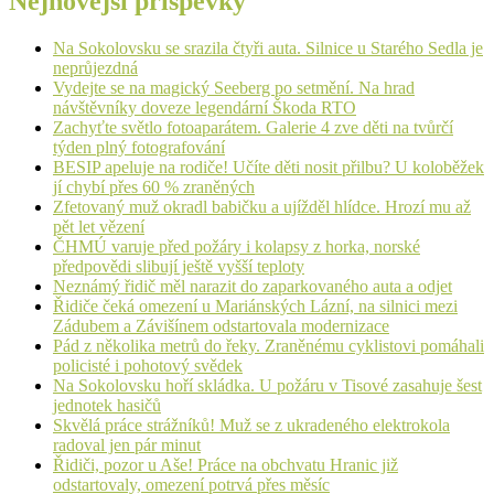
Nejnovější příspěvky
Na Sokolovsku se srazila čtyři auta. Silnice u Starého Sedla je
neprůjezdná
Vydejte se na magický Seeberg po setmění. Na hrad
návštěvníky doveze legendární Škoda RTO
Zachyťte světlo fotoaparátem. Galerie 4 zve děti na tvůrčí
týden plný fotografování
BESIP apeluje na rodiče! Učíte děti nosit přilbu? U koloběžek
jí chybí přes 60 % zraněných
Zfetovaný muž okradl babičku a ujížděl hlídce. Hrozí mu až
pět let vězení
ČHMÚ varuje před požáry i kolapsy z horka, norské
předpovědi slibují ještě vyšší teploty
Neznámý řidič měl narazit do zaparkovaného auta a odjet
Řidiče čeká omezení u Mariánských Lázní, na silnici mezi
Zádubem a Závišínem odstartovala modernizace
Pád z několika metrů do řeky. Zraněnému cyklistovi pomáhali
policisté i pohotový svědek
Na Sokolovsku hoří skládka. U požáru v Tisové zasahuje šest
jednotek hasičů
Skvělá práce strážníků! Muž se z ukradeného elektrokola
radoval jen pár minut
Řidiči, pozor u Aše! Práce na obchvatu Hranic již
odstartovaly, omezení potrvá přes měsíc