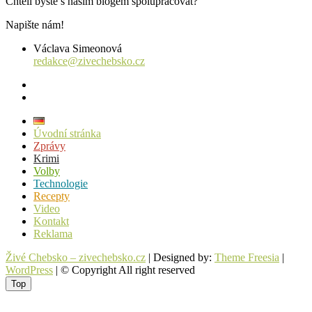
Chtěli byste s naším blogem spolupracovat?
Napište nám!
Václava Simeonová
redakce@zivechebsko.cz
facebook
instagram
Úvodní stránka
Zprávy
Krimi
Volby
Technologie
Recepty
Video
Kontakt
Reklama
Živé Chebsko – zivechebsko.cz
| Designed by:
Theme Freesia
|
WordPress
| © Copyright All right reserved
Top