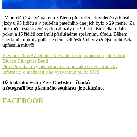
„V pondělí 24. května bylo zjištěno překročení dovolené rychlosti
jízdy u 95 řidičů a v průběhu pátečního dne jich bylo o 29 méně. Za
překročení stanovené rychlosti jízdy uložili policisté celkem 146
pokut a 15 řidičů oznámili příslušnému správnímu úřadu. Během
speciální kontroly policisté nemuseli řešit žádný vážnější prohřešek,“
upřesnila mluvčí.
Navigace
Previous
Previous
#hudBADoulic! K Františkovu prameni přijede zahrát
post:
Bluetet Bluegrass Band
pro
Next
Next
Požádat o výměnu končícího řidičáku lze elektronicky,
příspěvek
post:
informace o možnosti jeho vyzvednutí přijde SMS
Užití obsahu webu Živé Chebsko – článků
a fotografií bez písemného souhlasu je zakázáno.
FACEBOOK