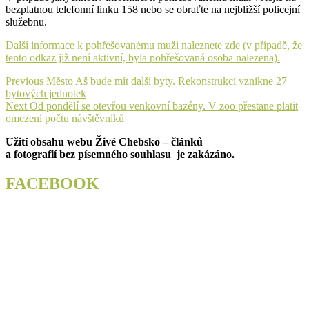
bezplatnou telefonní linku 158 nebo se obraťte na nejbližší policejní
služebnu.
Další informace k pohřešovanému muži naleznete zde (v případě, že
tento odkaz již není aktivní, byla pohřešovaná osoba nalezena).
Navigace
Previous
Previous
Město Aš bude mít další byty. Rekonstrukcí vznikne 27
post:
bytových jednotek
pro
Next
Next
Od pondělí se otevřou venkovní bazény. V zoo přestane platit
příspěvek
post:
omezení počtu návštěvníků
Užití obsahu webu Živé Chebsko – článků
a fotografií bez písemného souhlasu je zakázáno.
FACEBOOK