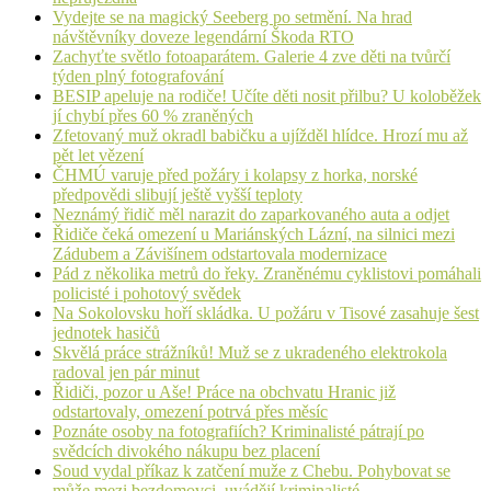
Vydejte se na magický Seeberg po setmění. Na hrad
návštěvníky doveze legendární Škoda RTO
Zachyťte světlo fotoaparátem. Galerie 4 zve děti na tvůrčí
týden plný fotografování
BESIP apeluje na rodiče! Učíte děti nosit přilbu? U koloběžek
jí chybí přes 60 % zraněných
Zfetovaný muž okradl babičku a ujížděl hlídce. Hrozí mu až
pět let vězení
ČHMÚ varuje před požáry i kolapsy z horka, norské
předpovědi slibují ještě vyšší teploty
Neznámý řidič měl narazit do zaparkovaného auta a odjet
Řidiče čeká omezení u Mariánských Lázní, na silnici mezi
Zádubem a Závišínem odstartovala modernizace
Pád z několika metrů do řeky. Zraněnému cyklistovi pomáhali
policisté i pohotový svědek
Na Sokolovsku hoří skládka. U požáru v Tisové zasahuje šest
jednotek hasičů
Skvělá práce strážníků! Muž se z ukradeného elektrokola
radoval jen pár minut
Řidiči, pozor u Aše! Práce na obchvatu Hranic již
odstartovaly, omezení potrvá přes měsíc
Poznáte osoby na fotografiích? Kriminalisté pátrají po
svědcích divokého nákupu bez placení
Soud vydal příkaz k zatčení muže z Chebu. Pohybovat se
může mezi bezdomovci, uvádějí kriminalisté