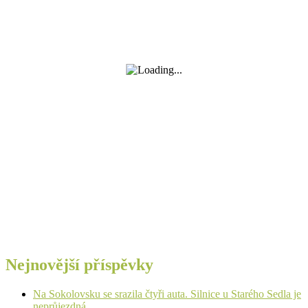
Nejnovější příspěvky
Na Sokolovsku se srazila čtyři auta. Silnice u Starého Sedla je
neprůjezdná