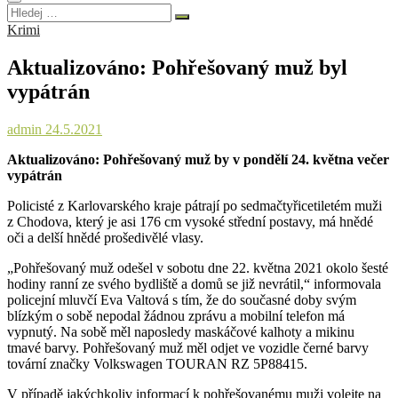
Hledej
…
Krimi
Aktualizováno: Pohřešovaný muž byl
vypátrán
admin
24.5.2021
Aktualizováno: Pohřešovaný muž by v pondělí 24. května večer
vypátrán
Policisté z Karlovarského kraje pátrají po sedmačtyřicetiletém muži
z Chodova, který je asi 176 cm vysoké střední postavy, má hnědé
oči a delší hnědé prošedivělé vlasy.
„Pohřešovaný muž odešel v sobotu dne 22. května 2021 okolo šesté
hodiny ranní ze svého bydliště a domů se již nevrátil,“ informovala
policejní mluvčí Eva Valtová s tím, že do současné doby svým
blízkým o sobě nepodal žádnou zprávu a mobilní telefon má
vypnutý. Na sobě měl naposledy maskáčové kalhoty a mikinu
tmavé barvy. Pohřešovaný muž měl odjet ve vozidle černé barvy
tovární značky Volkswagen TOURAN RZ 5P88415.
V případě jakýchkoliv informací k pohřešovanému muži volejte na