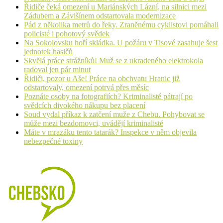
Řidiče čeká omezení u Mariánských Lázní, na silnici mezi
Zádubem a Závišínem odstartovala modernizace
Pád z několika metrů do řeky. Zraněnému cyklistovi pomáhali
policisté i pohotový svědek
Na Sokolovsku hoří skládka. U požáru v Tisové zasahuje šest
jednotek hasičů
Skvělá práce strážníků! Muž se z ukradeného elektrokola
radoval jen pár minut
Řidiči, pozor u Aše! Práce na obchvatu Hranic již
odstartovaly, omezení potrvá přes měsíc
Poznáte osoby na fotografiích? Kriminalisté pátrají po
svědcích divokého nákupu bez placení
Soud vydal příkaz k zatčení muže z Chebu. Pohybovat se
může mezi bezdomovci, uvádějí kriminalisté
Máte v mrazáku tento tatarák? Inspekce v něm objevila
nebezpečné toxiny