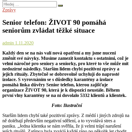
Hledej
…
Zprávy
Senior telefon: ŽIVOT 90 pomáhá
seniorům zvládat těžké situace
admin
1.11.2020
Každý den se na nás valí nová opatření a my jsme nuceni
změnit své návyky. Musíme zamezit kontaktu s ostatními, což je
velmi náročné pro seniory a seniorky, pro které to vše může mít
nedozírné následky. Starším lidem chybí pozitivní zprávy a
jejich rituály. Zbytečně se dobrovolně uchylují do naprosté
izolace. S vyrovnáním se s důsledky karantény a izolace
pomáhá linka důvěry Senior telefon, kterou zajišťuje
organizace ŽIVOT 90, která je k dispozici neustále. Během
první vlny karantény se na ni dovolalo 5332 klientů a klientek.
Foto: Ilustrační
Starším lidem chybí také pozitivní zprávy. Z médií i jiných zdrojů na
ně doléhají především negativní sdělení, a to vyvolává stres a
paniku. „Jedna klientka se nám svěřila, že ji velmi trápí narušení
jejích rituálů. Zatímco byla zvyklá každé ráno po několik let chodit