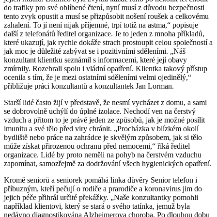
do trafiky pro své oblíbené čtení, nyní musí z důvodu bezpečnosti
tento zvyk opustit a musí se přizpůsobit nošení roušek a celkovému
zahalení. To jí není nijak příjemné, trpí totiž na astma,“ popisuje
další z telefonátů ředitel organizace. Je to jeden z mnoha příkladů,
které ukazují, jak rychle dokáže strach prostoupit celou společností a
jak moc je důležité zabývat se i pozitivními sděleními. „Náš
konzultant klientku seznámil s informacemi, které její obavy
zmírnily. Rozebrali spolu i vládní opatření. Klientka takový přístup
ocenila s tím, že je mezi ostatními sděleními velmi ojedinělý,“
přibližuje práci konzultantů a konzultantek Jan Lorman.
Starší lidé často žijí v představě, že nesmí vycházet z domu, a sami
se dobrovolně uchýlí do úplné izolace. Nechodí ven na čerstvý
vzduch a přitom to je právě jeden ze způsobů, jak je možné posílit
imunitu a své tělo před viry chránit. „Procházka v blízkém okolí
bydliště nebo práce na zahrádce je skvělým způsobem, jak si tělo
může získat přirozenou ochranu před nemocemi,“ říká ředitel
organizace. Lidé by proto neměli na pohyb na čerstvém vzduchu
zapomínat, samozřejmě za dodržování všech hygienických opatření.
Kromě seniorů a seniorek pomáhá linka důvěry Senior telefon i
příbuzným, kteří pečují o rodiče a prarodiče a koronavirus jim do
jejich péče přihrál určité překážky. „Naše konzultantky pomohli
například klientovi, který se stará o svého tatínka, jemuž byla
nedávno diagnostikována Alzheimerova choroba. Po dlouhou dobu