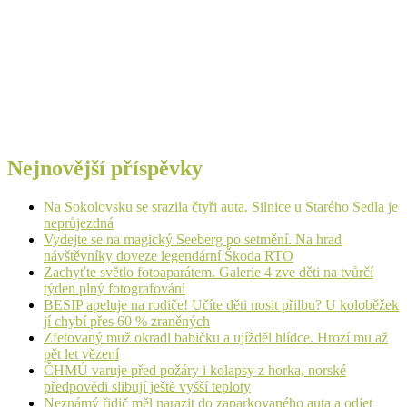
Nejnovější příspěvky
Na Sokolovsku se srazila čtyři auta. Silnice u Starého Sedla je
neprůjezdná
Vydejte se na magický Seeberg po setmění. Na hrad
návštěvníky doveze legendární Škoda RTO
Zachyťte světlo fotoaparátem. Galerie 4 zve děti na tvůrčí
týden plný fotografování
BESIP apeluje na rodiče! Učíte děti nosit přilbu? U koloběžek
jí chybí přes 60 % zraněných
Zfetovaný muž okradl babičku a ujížděl hlídce. Hrozí mu až
pět let vězení
ČHMÚ varuje před požáry i kolapsy z horka, norské
předpovědi slibují ještě vyšší teploty
Neznámý řidič měl narazit do zaparkovaného auta a odjet