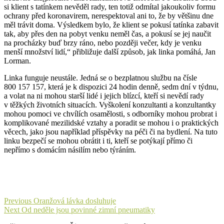
si klient s tatínkem nevěděl rady, ten totiž odmítal jakoukoliv formu
ochrany před koronavirem, nerespektoval ani to, že by většinu dne
měl trávit doma. Výsledkem bylo, že klient se pokusí tatínka zabavit
tak, aby přes den na pobyt venku neměl čas, a pokusí se jej naučit
na procházky buď brzy ráno, nebo později večer, kdy je venku
menší množství lidí,“ přibližuje další způsob, jak linka pomáhá, Jan
Lorman.
Linka funguje neustále. Jedná se o bezplatnou službu na čísle
800 157 157, která je k dispozici 24 hodin denně, sedm dní v týdnu,
a volat na ni mohou starší lidé i jejich blízcí, kteří si nevědí rady
v těžkých životních situacích. Vyškolení konzultanti a konzultantky
mohou pomoci ve chvílích osamělosti, s odborníky mohou probrat i
komplikované mezilidské vztahy a poradit se mohou i o praktických
věcech, jako jsou například příspěvky na péči či na bydlení. Na tuto
linku bezpečí se mohou obrátit i ti, kteří se potýkají přímo či
nepřímo s domácím násilím nebo týráním.
Navigace
Previous
Previous
Oranžová lávka dosluhuje
Next
post:
Next
Od neděle jsou povinné zimní pneumatiky
pro
post: