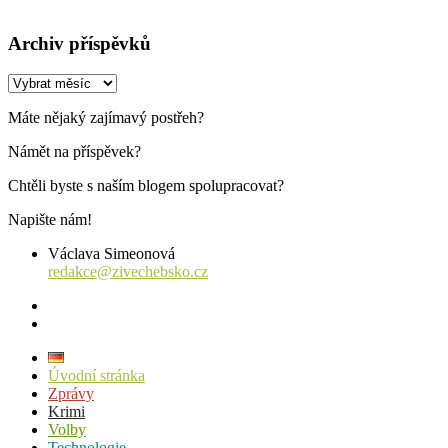
Archiv příspěvků
Archiv
příspěvků
Máte nějaký zajímavý postřeh?
Námět na příspěvek?
Chtěli byste s naším blogem spolupracovat?
Napište nám!
Václava Simeonová
redakce@zivechebsko.cz
facebook
instagram
Úvodní stránka
Zprávy
Krimi
Volby
Technologie