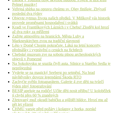
Pelmel muziky!
Veřejná sbírka na opravu chrámu sv. Olgy finišuje. Zbývají
poslední dva týdny
Objevte rytmus života našich předků. V Milíkově vás historik
provede proměnami hospodaření i svátků
Kradl ve Františkových Lázních i v Chebu! Zloději kol hrozí
až dva roky za mřížemi
Zažijte atmosféru na hranicích. Města Luby a
Markneukirchen zvou na tradiční slavnosti
Léto v Domě Chopin pokračuje. Láká na letní koncerty,
přednášky i vyprávění o cestách na fichtlech
Chebské muzeum zve na sobotu plnou archeologických
objevů v Pomezné
Na Sokolovsku se srazila čtyři auta. Silnice u Starého Sedla je
neprůjezdná
Vydejte se na magický Seeberg po setmění. Na hrad
návštěvníky doveze legendární Škoda RTO
Zachyťte světlo fotoaparátem. Galerie 4 zve děti na tvůrčí
týden plný fotografování
BESIP apeluje na rodiče! Učíte děti nosit přilbu? U koloběžek
jí chybí přes 60 % zraněných
Zfetovaný muž okradl babičku a ujížděl hlídce. Hrozí mu až
pět let vězení
ČHMÚ varuje před požáry i kolapsy z horka, norské