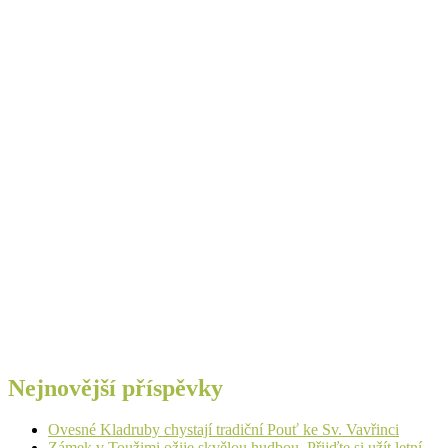
Nejnovější příspěvky
Ovesné Kladruby chystají tradiční Pouť ke Sv. Vavřinci
Zámek v Toužimi ožije skvělou hudbou. Přijďte si užít letní