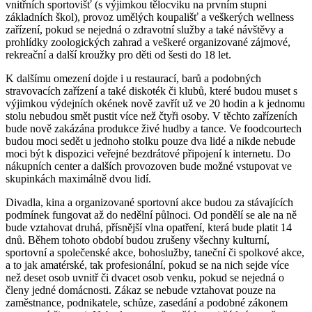
vnitřních sportovišť (s výjimkou tělocviku na prvním stupni
základních škol), provoz umělých koupališť a veškerých wellness
zařízení, pokud se nejedná o zdravotní služby a také návštěvy a
prohlídky zoologických zahrad a veškeré organizované zájmové,
rekreační a další kroužky pro děti od šesti do 18 let.
K dalšímu omezení dojde i u restaurací, barů a podobných
stravovacích zařízení a také diskoték či klubů, které budou muset s
výjimkou výdejních okének nově zavřít už ve 20 hodin a k jednomu
stolu nebudou smět pustit více než čtyři osoby. V těchto zařízeních
bude nově zakázána produkce živé hudby a tance. Ve foodcourtech
budou moci sedět u jednoho stolku pouze dva lidé a nikde nebude
moci být k dispozici veřejné bezdrátové připojení k internetu. Do
nákupních center a dalších provozoven bude možné vstupovat ve
skupinkách maximálně dvou lidí.
Divadla, kina a organizované sportovní akce budou za stávajících
podmínek fungovat až do nedělní půlnoci. Od pondělí se ale na ně
bude vztahovat druhá, přísnější vlna opatření, která bude platit 14
dnů. Během tohoto období budou zrušeny všechny kulturní,
sportovní a společenské akce, bohoslužby, taneční či spolkové akce,
a to jak amatérské, tak profesionální, pokud se na nich sejde více
než deset osob uvnitř či dvacet osob venku, pokud se nejedná o
členy jedné domácnosti. Zákaz se nebude vztahovat pouze na
zaměstnance, podnikatele, schůze, zasedání a podobné zákonem