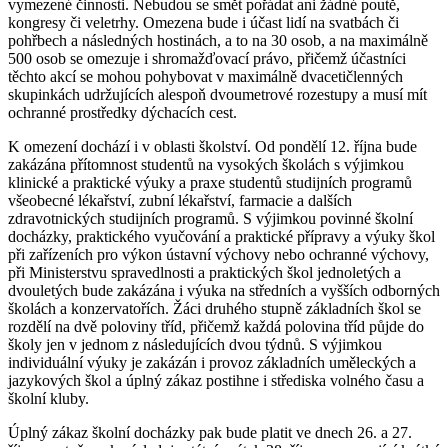
vymezené činnosti. Nebudou se smět pořádat ani žádné poutě,
kongresy či veletrhy. Omezena bude i účast lidí na svatbách či
pohřbech a následných hostinách, a to na 30 osob, a na maximálně
500 osob se omezuje i shromažďovací právo, přičemž účastníci
těchto akcí se mohou pohybovat v maximálně dvacetičlenných
skupinkách udržujících alespoň dvoumetrové rozestupy a musí mít
ochranné prostředky dýchacích cest.
K omezení dochází i v oblasti školství. Od pondělí 12. října bude
zakázána přítomnost studentů na vysokých školách s výjimkou
klinické a praktické výuky a praxe studentů studijních programů
všeobecné lékařství, zubní lékařství, farmacie a dalších
zdravotnických studijních programů. S výjimkou povinné školní
docházky, praktického vyučování a praktické přípravy a výuky škol
při zařízeních pro výkon ústavní výchovy nebo ochranné výchovy,
při Ministerstvu spravedlnosti a praktických škol jednoletých a
dvouletých bude zakázána i výuka na středních a vyšších odborných
školách a konzervatořích. Žáci druhého stupně základních škol se
rozdělí na dvě poloviny tříd, přičemž každá polovina tříd půjde do
školy jen v jednom z následujících dvou týdnů. S výjimkou
individuální výuky je zakázán i provoz základních uměleckých a
jazykových škol a úplný zákaz postihne i střediska volného času a
školní kluby.
Úplný zákaz školní docházky pak bude platit ve dnech 26. a 27.