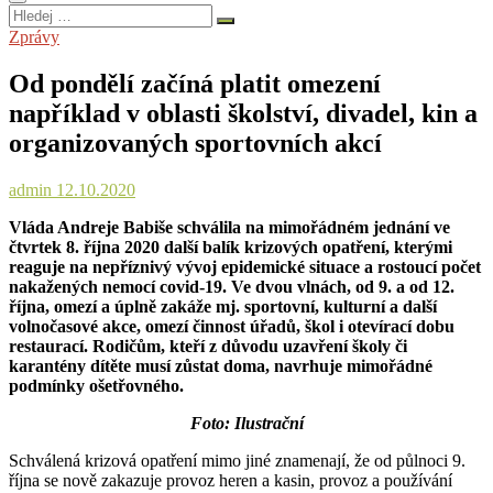
Hledej
…
Zprávy
Od pondělí začíná platit omezení
například v oblasti školství, divadel, kin a
organizovaných sportovních akcí
admin
12.10.2020
Vláda Andreje Babiše schválila na mimořádném jednání ve
čtvrtek 8. října 2020 další balík krizových opatření, kterými
reaguje na nepříznivý vývoj epidemické situace a rostoucí počet
nakažených nemocí covid-19. Ve dvou vlnách, od 9. a od 12.
října, omezí a úplně zakáže mj. sportovní, kulturní a další
volnočasové akce, omezí činnost úřadů, škol i otevírací dobu
restaurací. Rodičům, kteří z důvodu uzavření školy či
karantény dítěte musí zůstat doma, navrhuje mimořádné
podmínky ošetřovného.
Foto: Ilustrační
Schválená krizová opatření mimo jiné znamenají, že od půlnoci 9.
října se nově zakazuje provoz heren a kasin, provoz a používání