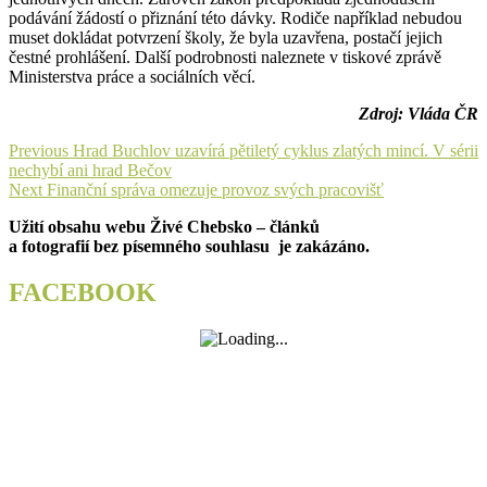
podávání žádostí o přiznání této dávky. Rodiče například nebudou
muset dokládat potvrzení školy, že byla uzavřena, postačí jejich
čestné prohlášení. Další podrobnosti naleznete v tiskové zprávě
Ministerstva práce a sociálních věcí.
Zdroj: Vláda ČR
Navigace
Previous
Previous
Hrad Buchlov uzavírá pětiletý cyklus zlatých mincí. V sérii
post:
nechybí ani hrad Bečov
pro
Next
Next
Finanční správa omezuje provoz svých pracovišť
příspěvek
post:
Užití obsahu webu Živé Chebsko – článků
a fotografií bez písemného souhlasu je zakázáno.
FACEBOOK