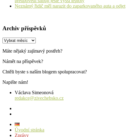
předpovědi slibují ještě vyšší teploty
Neznámý řidič měl narazit do zaparkovaného auta a odjet
Archiv příspěvků
Archiv
příspěvků
Máte nějaký zajímavý postřeh?
Námět na příspěvek?
Chtěli byste s naším blogem spolupracovat?
Napište nám!
Václava Simeonová
redakce@zivechebsko.cz
facebook
instagram
Úvodní stránka
Zprávy