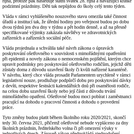
října, protože pak následuje státní svátek 28. října a navazující krátké
podzimní prázdniny. Děti tak nepůjdou do školy celý tento týden.
Vláda v rámci vyhlášeného nouzového stavu omezila také činnost
úřadů a institucí tak, že úřední hodiny pro veřejnost budou po dobu
dvou týdnů jen dva dny v týdnu a pět hodin denně, a až na přesně
specifikované výjimky zakázala návštěvy ve zdravotnických
zařízeních a zařízeních sociální péče.
Vláda projednala a schválila také návrh zákona o úpravách
poskytování ošetřovného v souvislosti s mimořádnými opatřeními
při epidemii a novely zákona o nemocenském pojištění, kterým chce
upravit podmínky pro poskytování ošetřovného rodičům, jejichž děti
zůstaly doma z důvodu uzavření školy či kvůli nařízené karanténě.
V návrhu, který chce vláda prosadit Parlamentem urychleně v rámci
legislativní nouze, prodlužuje podpůrčí dobu pro poskytování dávky
z devíti, respektive šestnácti kalendářních dnů při osamělosti rodiče,
na celou dobu uzavření školy nebo její části z důvodu trvání
mimořádného opatření. Ošetřovné budou moci pobírat i zaměstnanci
pracující na dohodu o pracovní činnosti a dohodu o provedení
práce.
Tyto změny budou platit během školního roku 2020/2021, skončí
tedy 30. června 2021, přičemž ošetřovné nebude vypláceno za dny
školních prázdnin, ředitelského volna či při omezení výuky v
jednotlivých dnech. Zároveň zákon předpokládá zjednodušení